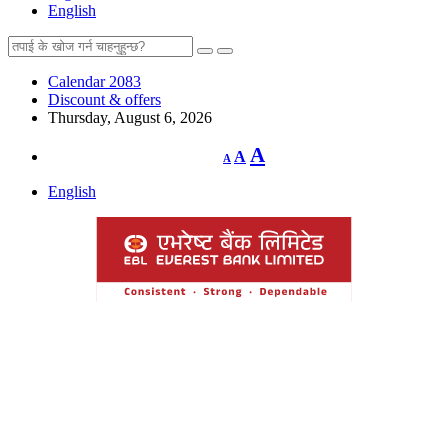
English
Calendar 2083
Discount & offers
Thursday, August 6, 2026
Decrease
Reset
Increase
A
A
A
font
font
size.
font
size.
English
size.