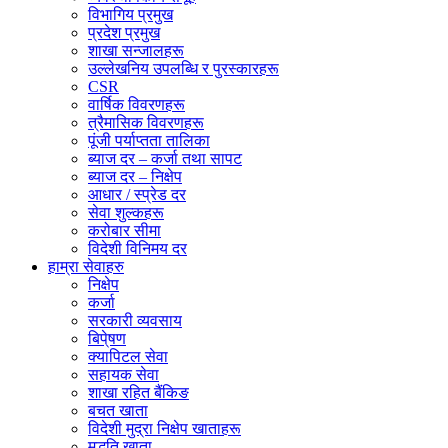
विभागिय प्रमुख
प्रदेश प्रमुख
शाखा सन्जालहरू
उल्लेखनिय उपलब्धि र पुरस्कारहरू
CSR
वार्षिक विवरणहरू
त्रैमासिक विवरणहरू
पूंजी पर्याप्तता तालिका
ब्याज दर – कर्जा तथा सापट
ब्याज दर – निक्षेप
आधार / स्प्रेड दर
सेवा शुल्कहरू
करोबार सीमा
विदेशी विनिमय दर
हाम्रा सेवाहरु
निक्षेप
कर्जा
सरकारी व्यवसाय
बिपे्षण
क्यापिटल सेवा
सहायक सेवा
शाखा रहित बैंकिङ
बचत खाता
विदेशी मुद्रा निक्षेप खाताहरू
मुद्धति खाता