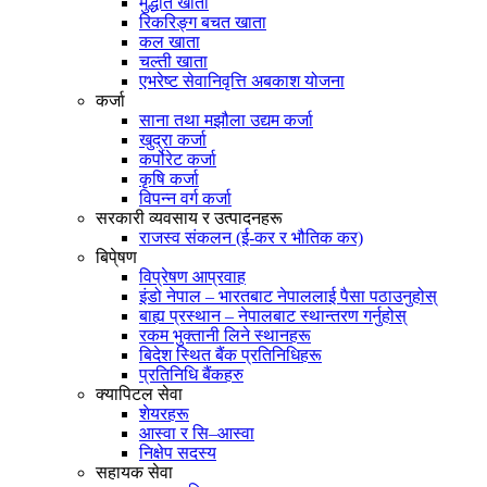
मुद्धति खाता
रिकरिङ्ग बचत खाता
कल खाता
चल्ती खाता
एभरेष्ट सेवानिवृत्ति अबकाश योजना
कर्जा
साना तथा मझौला उद्यम कर्जा
खुद्रा कर्जा
कर्पोरेट कर्जा
कृषि कर्जा
विपन्न वर्ग कर्जा
सरकारी व्यवसाय र उत्पादनहरू
राजस्व संकलन (ई-कर र भौतिक कर)
बिपे्षण
विप्रेषण आप्रवाह
इंडो नेपाल – भारतबाट नेपाललाई पैसा पठाउनुहोस्
बाह्य प्रस्थान – नेपालबाट स्थान्तरण गर्नुहोस्
रकम भुक्तानी लिने स्थानहरू
बिदेश स्थित बैंक प्रतिनिधिहरू
प्रतिनिधि बैंकहरु
क्यापिटल सेवा
शेयरहरू
आस्वा र सि–आस्वा
निक्षेप सदस्य
सहायक सेवा