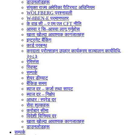
डाउनलोडहरू
संयुक्त राज्य अमेरिका पैट्रियट अधिनियम
WOLFBERG प्रश्नावली
W-8BEN-E प्रमाणपत्र
के वाइ सी – ए एम एल CFT नीति
आस्वा र सि–आस्वा लागू गर्नुहोस्
खाता खोल्दा आवश्यक कागजातहरु
इन्टरनेट बैंकिंग
कार्ड प्रबन्ध
करदाता प्रोत्साहन उपहार कार्यक्रम सञ्चालन कार्यविधि,
२०८३
रेमित्तंस
स्विफ्ट
सम्पर्क
शेयर डीम्याट
बैंकिङ समय
ब्याज दर – कर्जा तथा सापट
ब्याज दर – निक्षेप
आधार / स्प्रेड दर
सेवा शुल्कहरू
करोबार सीमा
विदेशी विनिमय दर
खाता खोल्दा आवश्यक कागजातहरु
डाउनलोडहरू
सम्पर्क