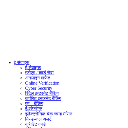
ई-सेवाहरू
ई-सेवाहरू
एटीएम / कार्ड सेवा
अनलाइन मार्फत
Online Verification
Cyber Security
रिटेल इन्टरनेट बैंकिंग
कर्पोरेट इन्टरनेट बैंकिंग
एम – बैंकिंग
ई-स्टेटमेन्ट
इलेक्ट्रोनिक चेक जम्मा मेसिन
मिस्ड-कल अलर्ट
क्रेडिट कार्ड