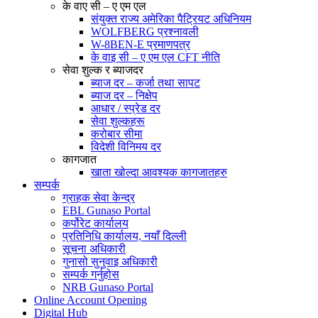
के वाए सी – ए एम एल
संयुक्त राज्य अमेरिका पैट्रियट अधिनियम
WOLFBERG प्रश्नावली
W-8BEN-E प्रमाणपत्र
के वाइ सी – ए एम एल CFT नीति
सेवा शुल्क र ब्याजदर
ब्याज दर – कर्जा तथा सापट
ब्याज दर – निक्षेप
आधार / स्प्रेड दर
सेवा शुल्कहरू
करोबार सीमा
विदेशी विनिमय दर
कागजात
खाता खोल्दा आवश्यक कागजातहरु
सम्पर्क
ग्राहक सेवा केन्द्र
EBL Gunaso Portal
कर्पोरेट कार्यालय
प्रतिनिधि कार्यालय, नयाँ दिल्ली
सूचना अधिकारी
गुनासो सुनुवाइ अधिकारी
सम्पर्क गर्नुहोस
NRB Gunaso Portal
Online Account Opening
Digital Hub