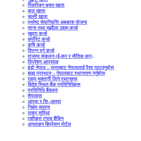
रिकरिङ्ग बचत खाता
कल खाता
चल्ती खाता
एभरेष्ट सेवानिवृत्ति अबकाश योजना
साना तथा मझौला उद्यम कर्जा
खुद्रा कर्जा
कर्पोरेट कर्जा
कृषि कर्जा
विपन्न वर्ग कर्जा
राजस्व संकलन (ई-कर र भौतिक कर)
विप्रेषण आप्रवाह
इंडो नेपाल – भारतबाट नेपाललाई पैसा पठाउनुहोस्
बाह्य प्रस्थान – नेपालबाट स्थान्तरण गर्नुहोस्
रकम भुक्तानी लिने स्थानहरू
बिदेश स्थित बैंक प्रतिनिधिहरू
प्रतिनिधि बैंकहरु
शेयरहरू
आस्वा र सि–आस्वा
निक्षेप सदस्य
लकर सुविधा
एकीकृत ट्याब बैंकिंग
अनलाइन बिप्रेसन पोर्टल