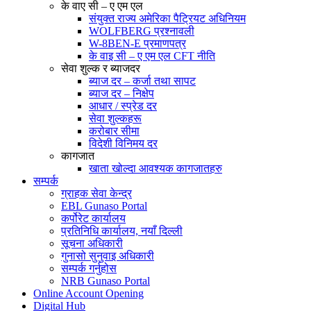
के वाए सी – ए एम एल
संयुक्त राज्य अमेरिका पैट्रियट अधिनियम
WOLFBERG प्रश्नावली
W-8BEN-E प्रमाणपत्र
के वाइ सी – ए एम एल CFT नीति
सेवा शुल्क र ब्याजदर
ब्याज दर – कर्जा तथा सापट
ब्याज दर – निक्षेप
आधार / स्प्रेड दर
सेवा शुल्कहरू
करोबार सीमा
विदेशी विनिमय दर
कागजात
खाता खोल्दा आवश्यक कागजातहरु
सम्पर्क
ग्राहक सेवा केन्द्र
EBL Gunaso Portal
कर्पोरेट कार्यालय
प्रतिनिधि कार्यालय, नयाँ दिल्ली
सूचना अधिकारी
गुनासो सुनुवाइ अधिकारी
सम्पर्क गर्नुहोस
NRB Gunaso Portal
Online Account Opening
Digital Hub