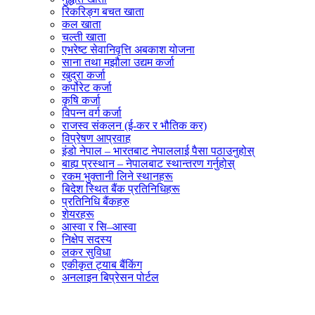
रिकरिङ्ग बचत खाता
कल खाता
चल्ती खाता
एभरेष्ट सेवानिवृत्ति अबकाश योजना
साना तथा मझौला उद्यम कर्जा
खुद्रा कर्जा
कर्पोरेट कर्जा
कृषि कर्जा
विपन्न वर्ग कर्जा
राजस्व संकलन (ई-कर र भौतिक कर)
विप्रेषण आप्रवाह
इंडो नेपाल – भारतबाट नेपाललाई पैसा पठाउनुहोस्
बाह्य प्रस्थान – नेपालबाट स्थान्तरण गर्नुहोस्
रकम भुक्तानी लिने स्थानहरू
बिदेश स्थित बैंक प्रतिनिधिहरू
प्रतिनिधि बैंकहरु
शेयरहरू
आस्वा र सि–आस्वा
निक्षेप सदस्य
लकर सुविधा
एकीकृत ट्याब बैंकिंग
अनलाइन बिप्रेसन पोर्टल