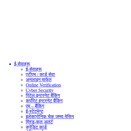
ई-सेवाहरू
ई-सेवाहरू
एटीएम / कार्ड सेवा
अनलाइन मार्फत
Online Verification
Cyber Security
रिटेल इन्टरनेट बैंकिंग
कर्पोरेट इन्टरनेट बैंकिंग
एम – बैंकिंग
ई-स्टेटमेन्ट
इलेक्ट्रोनिक चेक जम्मा मेसिन
मिस्ड-कल अलर्ट
क्रेडिट कार्ड