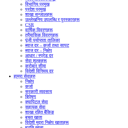
विभागिय प्रमुख
प्रदेश प्रमुख
शाखा सन्जालहरू
उल्लेखनिय उपलब्धि र पुरस्कारहरू
CSR
वार्षिक विवरणहरू
त्रैमासिक विवरणहरू
पूंजी पर्याप्तता तालिका
ब्याज दर – कर्जा तथा सापट
ब्याज दर – निक्षेप
आधार / स्प्रेड दर
सेवा शुल्कहरू
करोबार सीमा
विदेशी विनिमय दर
हाम्रा सेवाहरु
निक्षेप
कर्जा
सरकारी व्यवसाय
बिपे्षण
क्यापिटल सेवा
सहायक सेवा
शाखा रहित बैंकिङ
बचत खाता
विदेशी मुद्रा निक्षेप खाताहरू
मुद्धति खाता