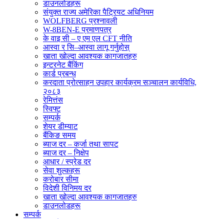
डाउनलोडहरू
संयुक्त राज्य अमेरिका पैट्रियट अधिनियम
WOLFBERG प्रश्नावली
W-8BEN-E प्रमाणपत्र
के वाइ सी – ए एम एल CFT नीति
आस्वा र सि–आस्वा लागू गर्नुहोस्
खाता खोल्दा आवश्यक कागजातहरु
इन्टरनेट बैंकिंग
कार्ड प्रबन्ध
करदाता प्रोत्साहन उपहार कार्यक्रम सञ्चालन कार्यविधि,
२०८३
रेमित्तंस
स्विफ्ट
सम्पर्क
शेयर डीम्याट
बैंकिङ समय
ब्याज दर – कर्जा तथा सापट
ब्याज दर – निक्षेप
आधार / स्प्रेड दर
सेवा शुल्कहरू
करोबार सीमा
विदेशी विनिमय दर
खाता खोल्दा आवश्यक कागजातहरु
डाउनलोडहरू
सम्पर्क