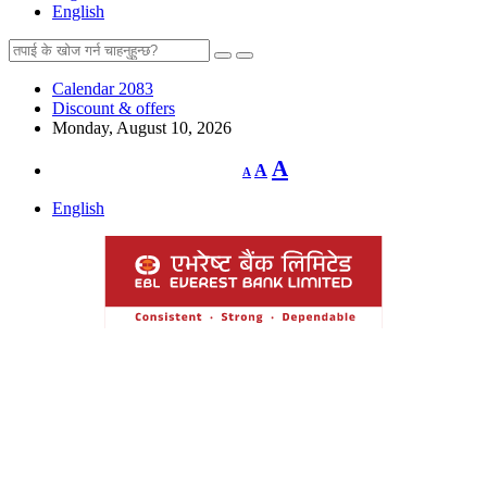
English
Calendar 2083
Discount & offers
Monday, August 10, 2026
Decrease
Reset
Increase
A
A
A
font
font
size.
font
size.
English
size.