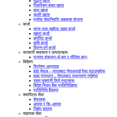
मुद्धति खाता
रिकरिङ्ग बचत खाता
कल खाता
चल्ती खाता
एभरेष्ट सेवानिवृत्ति अबकाश योजना
कर्जा
साना तथा मझौला उद्यम कर्जा
खुद्रा कर्जा
कर्पोरेट कर्जा
कृषि कर्जा
विपन्न वर्ग कर्जा
सरकारी व्यवसाय र उत्पादनहरू
राजस्व संकलन (ई-कर र भौतिक कर)
बिपे्षण
विप्रेषण आप्रवाह
इंडो नेपाल – भारतबाट नेपाललाई पैसा पठाउनुहोस्
बाह्य प्रस्थान – नेपालबाट स्थान्तरण गर्नुहोस्
रकम भुक्तानी लिने स्थानहरू
बिदेश स्थित बैंक प्रतिनिधिहरू
प्रतिनिधि बैंकहरु
क्यापिटल सेवा
शेयरहरू
आस्वा र सि–आस्वा
निक्षेप सदस्य
सहायक सेवा