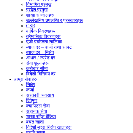
विभागिय प्रमुख
प्रदेश प्रमुख
शाखा सन्जालहरू
उल्लेखनिय उपलब्धि र पुरस्कारहरू
CSR
वार्षिक विवरणहरू
त्रैमासिक विवरणहरू
पूंजी पर्याप्तता तालिका
ब्याज दर – कर्जा तथा सापट
ब्याज दर – निक्षेप
आधार / स्प्रेड दर
सेवा शुल्कहरू
करोबार सीमा
विदेशी विनिमय दर
हाम्रा सेवाहरु
निक्षेप
कर्जा
सरकारी व्यवसाय
बिपे्षण
क्यापिटल सेवा
सहायक सेवा
शाखा रहित बैंकिङ
बचत खाता
विदेशी मुद्रा निक्षेप खाताहरू
मुद्धति खाता