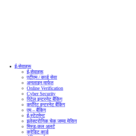
ई-सेवाहरू
ई-सेवाहरू
एटीएम / कार्ड सेवा
अनलाइन मार्फत
Online Verification
Cyber Security
रिटेल इन्टरनेट बैंकिंग
कर्पोरेट इन्टरनेट बैंकिंग
एम – बैंकिंग
ई-स्टेटमेन्ट
इलेक्ट्रोनिक चेक जम्मा मेसिन
मिस्ड-कल अलर्ट
क्रेडिट कार्ड