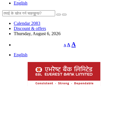
English
Calendar 2083
Discount & offers
Thursday, August 6, 2026
Decrease
Reset
Increase
A
A
A
font
font
size.
font
size.
English
size.