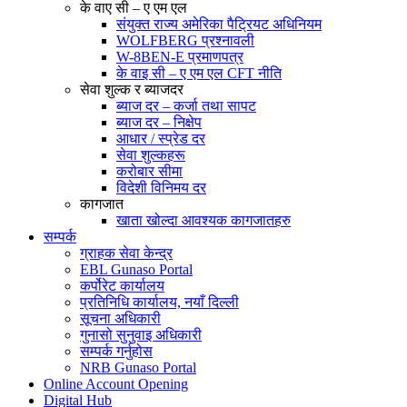
के वाए सी – ए एम एल
संयुक्त राज्य अमेरिका पैट्रियट अधिनियम
WOLFBERG प्रश्नावली
W-8BEN-E प्रमाणपत्र
के वाइ सी – ए एम एल CFT नीति
सेवा शुल्क र ब्याजदर
ब्याज दर – कर्जा तथा सापट
ब्याज दर – निक्षेप
आधार / स्प्रेड दर
सेवा शुल्कहरू
करोबार सीमा
विदेशी विनिमय दर
कागजात
खाता खोल्दा आवश्यक कागजातहरु
सम्पर्क
ग्राहक सेवा केन्द्र
EBL Gunaso Portal
कर्पोरेट कार्यालय
प्रतिनिधि कार्यालय, नयाँ दिल्ली
सूचना अधिकारी
गुनासो सुनुवाइ अधिकारी
सम्पर्क गर्नुहोस
NRB Gunaso Portal
Online Account Opening
Digital Hub