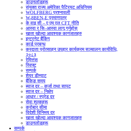
डाउनलोडहरू
संयुक्त राज्य अमेरिका पैट्रियट अधिनियम
WOLFBERG प्रश्नावली
W-8BEN-E प्रमाणपत्र
के वाइ सी – ए एम एल CFT नीति
आस्वा र सि–आस्वा लागू गर्नुहोस्
खाता खोल्दा आवश्यक कागजातहरु
इन्टरनेट बैंकिंग
कार्ड प्रबन्ध
करदाता प्रोत्साहन उपहार कार्यक्रम सञ्चालन कार्यविधि,
२०८३
रेमित्तंस
स्विफ्ट
सम्पर्क
शेयर डीम्याट
बैंकिङ समय
ब्याज दर – कर्जा तथा सापट
ब्याज दर – निक्षेप
आधार / स्प्रेड दर
सेवा शुल्कहरू
करोबार सीमा
विदेशी विनिमय दर
खाता खोल्दा आवश्यक कागजातहरु
डाउनलोडहरू
सम्पर्क