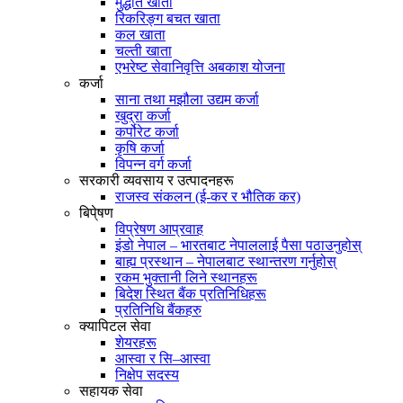
मुद्धति खाता
रिकरिङ्ग बचत खाता
कल खाता
चल्ती खाता
एभरेष्ट सेवानिवृत्ति अबकाश योजना
कर्जा
साना तथा मझौला उद्यम कर्जा
खुद्रा कर्जा
कर्पोरेट कर्जा
कृषि कर्जा
विपन्न वर्ग कर्जा
सरकारी व्यवसाय र उत्पादनहरू
राजस्व संकलन (ई-कर र भौतिक कर)
बिपे्षण
विप्रेषण आप्रवाह
इंडो नेपाल – भारतबाट नेपाललाई पैसा पठाउनुहोस्
बाह्य प्रस्थान – नेपालबाट स्थान्तरण गर्नुहोस्
रकम भुक्तानी लिने स्थानहरू
बिदेश स्थित बैंक प्रतिनिधिहरू
प्रतिनिधि बैंकहरु
क्यापिटल सेवा
शेयरहरू
आस्वा र सि–आस्वा
निक्षेप सदस्य
सहायक सेवा