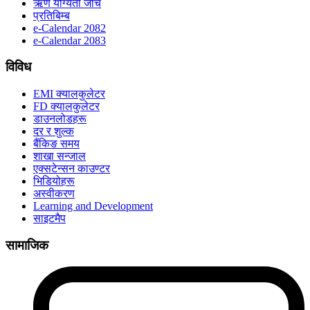
ऋण योग्यता जाँच
प्रतिबिम्ब
e-Calendar 2082
e-Calendar 2083
विविध
EMI क्यालकुलेटर
FD क्यालकुलेटर
डाउनलोडहरू
दर र शुल्क
बैंकिङ समय
शाखा सन्जाल
एक्सटेन्सन काउण्टर
भिडियोहरू
अस्वीकरण
Learning and Development
साइटमैप
सामाजिक