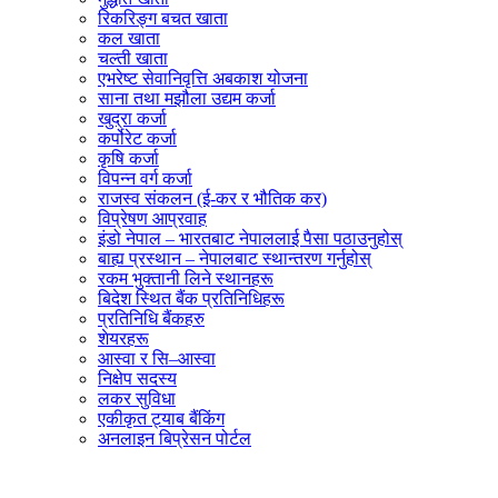
रिकरिङ्ग बचत खाता
कल खाता
चल्ती खाता
एभरेष्ट सेवानिवृत्ति अबकाश योजना
साना तथा मझौला उद्यम कर्जा
खुद्रा कर्जा
कर्पोरेट कर्जा
कृषि कर्जा
विपन्न वर्ग कर्जा
राजस्व संकलन (ई-कर र भौतिक कर)
विप्रेषण आप्रवाह
इंडो नेपाल – भारतबाट नेपाललाई पैसा पठाउनुहोस्
बाह्य प्रस्थान – नेपालबाट स्थान्तरण गर्नुहोस्
रकम भुक्तानी लिने स्थानहरू
बिदेश स्थित बैंक प्रतिनिधिहरू
प्रतिनिधि बैंकहरु
शेयरहरू
आस्वा र सि–आस्वा
निक्षेप सदस्य
लकर सुविधा
एकीकृत ट्याब बैंकिंग
अनलाइन बिप्रेसन पोर्टल