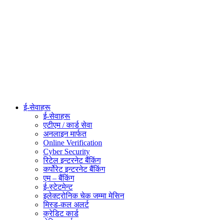
ई-सेवाहरू
ई-सेवाहरू
एटीएम / कार्ड सेवा
अनलाइन मार्फत
Online Verification
Cyber Security
रिटेल इन्टरनेट बैंकिंग
कर्पोरेट इन्टरनेट बैंकिंग
एम – बैंकिंग
ई-स्टेटमेन्ट
इलेक्ट्रोनिक चेक जम्मा मेसिन
मिस्ड-कल अलर्ट
क्रेडिट कार्ड