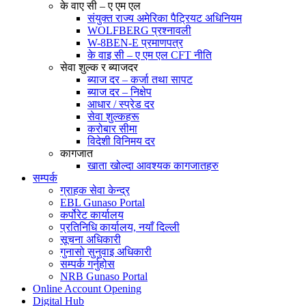
के वाए सी – ए एम एल
संयुक्त राज्य अमेरिका पैट्रियट अधिनियम
WOLFBERG प्रश्नावली
W-8BEN-E प्रमाणपत्र
के वाइ सी – ए एम एल CFT नीति
सेवा शुल्क र ब्याजदर
ब्याज दर – कर्जा तथा सापट
ब्याज दर – निक्षेप
आधार / स्प्रेड दर
सेवा शुल्कहरू
करोबार सीमा
विदेशी विनिमय दर
कागजात
खाता खोल्दा आवश्यक कागजातहरु
सम्पर्क
ग्राहक सेवा केन्द्र
EBL Gunaso Portal
कर्पोरेट कार्यालय
प्रतिनिधि कार्यालय, नयाँ दिल्ली
सूचना अधिकारी
गुनासो सुनुवाइ अधिकारी
सम्पर्क गर्नुहोस
NRB Gunaso Portal
Online Account Opening
Digital Hub