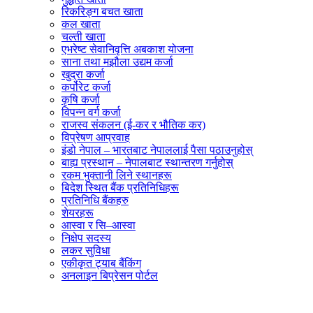
रिकरिङ्ग बचत खाता
कल खाता
चल्ती खाता
एभरेष्ट सेवानिवृत्ति अबकाश योजना
साना तथा मझौला उद्यम कर्जा
खुद्रा कर्जा
कर्पोरेट कर्जा
कृषि कर्जा
विपन्न वर्ग कर्जा
राजस्व संकलन (ई-कर र भौतिक कर)
विप्रेषण आप्रवाह
इंडो नेपाल – भारतबाट नेपाललाई पैसा पठाउनुहोस्
बाह्य प्रस्थान – नेपालबाट स्थान्तरण गर्नुहोस्
रकम भुक्तानी लिने स्थानहरू
बिदेश स्थित बैंक प्रतिनिधिहरू
प्रतिनिधि बैंकहरु
शेयरहरू
आस्वा र सि–आस्वा
निक्षेप सदस्य
लकर सुविधा
एकीकृत ट्याब बैंकिंग
अनलाइन बिप्रेसन पोर्टल