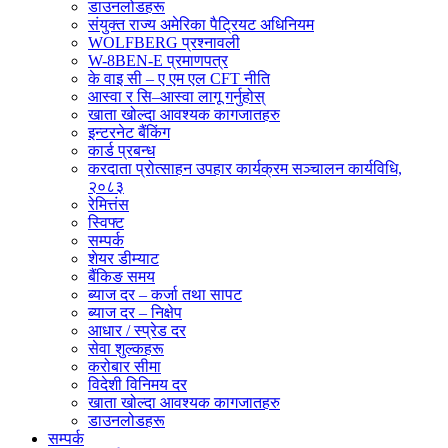
डाउनलोडहरू
संयुक्त राज्य अमेरिका पैट्रियट अधिनियम
WOLFBERG प्रश्नावली
W-8BEN-E प्रमाणपत्र
के वाइ सी – ए एम एल CFT नीति
आस्वा र सि–आस्वा लागू गर्नुहोस्
खाता खोल्दा आवश्यक कागजातहरु
इन्टरनेट बैंकिंग
कार्ड प्रबन्ध
करदाता प्रोत्साहन उपहार कार्यक्रम सञ्चालन कार्यविधि,
२०८३
रेमित्तंस
स्विफ्ट
सम्पर्क
शेयर डीम्याट
बैंकिङ समय
ब्याज दर – कर्जा तथा सापट
ब्याज दर – निक्षेप
आधार / स्प्रेड दर
सेवा शुल्कहरू
करोबार सीमा
विदेशी विनिमय दर
खाता खोल्दा आवश्यक कागजातहरु
डाउनलोडहरू
सम्पर्क