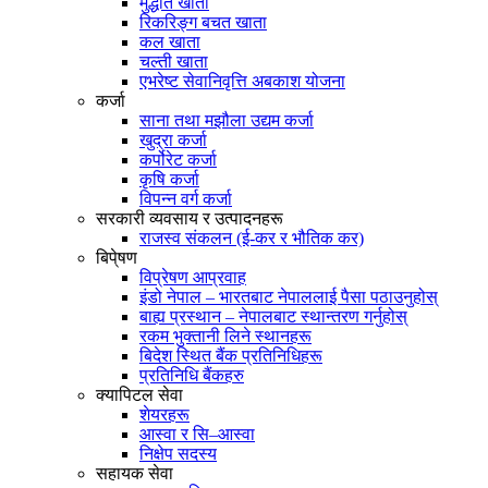
मुद्धति खाता
रिकरिङ्ग बचत खाता
कल खाता
चल्ती खाता
एभरेष्ट सेवानिवृत्ति अबकाश योजना
कर्जा
साना तथा मझौला उद्यम कर्जा
खुद्रा कर्जा
कर्पोरेट कर्जा
कृषि कर्जा
विपन्न वर्ग कर्जा
सरकारी व्यवसाय र उत्पादनहरू
राजस्व संकलन (ई-कर र भौतिक कर)
बिपे्षण
विप्रेषण आप्रवाह
इंडो नेपाल – भारतबाट नेपाललाई पैसा पठाउनुहोस्
बाह्य प्रस्थान – नेपालबाट स्थान्तरण गर्नुहोस्
रकम भुक्तानी लिने स्थानहरू
बिदेश स्थित बैंक प्रतिनिधिहरू
प्रतिनिधि बैंकहरु
क्यापिटल सेवा
शेयरहरू
आस्वा र सि–आस्वा
निक्षेप सदस्य
सहायक सेवा