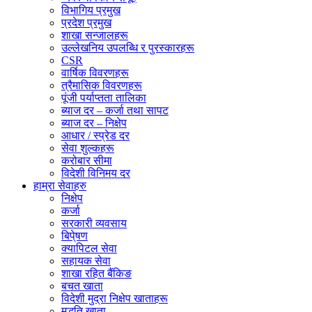
विभागिय प्रमुख
प्रदेश प्रमुख
शाखा सन्जालहरू
उल्लेखनिय उपलब्धि र पुरस्कारहरू
CSR
वार्षिक विवरणहरू
त्रैमासिक विवरणहरू
पूंजी पर्याप्तता तालिका
ब्याज दर – कर्जा तथा सापट
ब्याज दर – निक्षेप
आधार / स्प्रेड दर
सेवा शुल्कहरू
करोबार सीमा
विदेशी विनिमय दर
हाम्रा सेवाहरु
निक्षेप
कर्जा
सरकारी व्यवसाय
बिपे्षण
क्यापिटल सेवा
सहायक सेवा
शाखा रहित बैंकिङ
बचत खाता
विदेशी मुद्रा निक्षेप खाताहरू
मुद्धति खाता