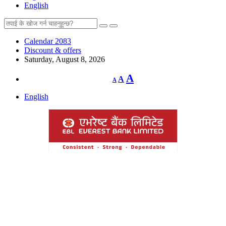
English
Calendar 2083
Discount & offers
Saturday, August 8, 2026
Decrease
Reset
Increase
A
A
A
font
font
size.
font
size.
English
size.