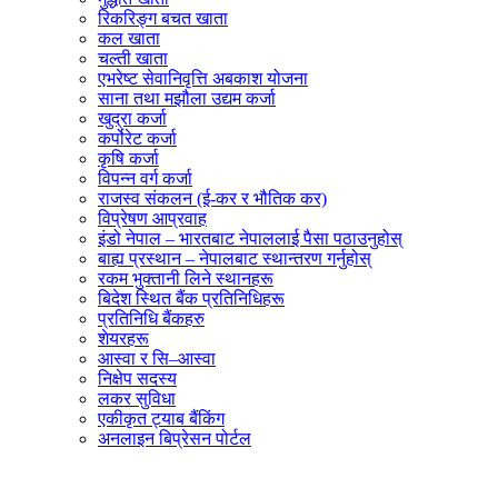
रिकरिङ्ग बचत खाता
कल खाता
चल्ती खाता
एभरेष्ट सेवानिवृत्ति अबकाश योजना
साना तथा मझौला उद्यम कर्जा
खुद्रा कर्जा
कर्पोरेट कर्जा
कृषि कर्जा
विपन्न वर्ग कर्जा
राजस्व संकलन (ई-कर र भौतिक कर)
विप्रेषण आप्रवाह
इंडो नेपाल – भारतबाट नेपाललाई पैसा पठाउनुहोस्
बाह्य प्रस्थान – नेपालबाट स्थान्तरण गर्नुहोस्
रकम भुक्तानी लिने स्थानहरू
बिदेश स्थित बैंक प्रतिनिधिहरू
प्रतिनिधि बैंकहरु
शेयरहरू
आस्वा र सि–आस्वा
निक्षेप सदस्य
लकर सुविधा
एकीकृत ट्याब बैंकिंग
अनलाइन बिप्रेसन पोर्टल