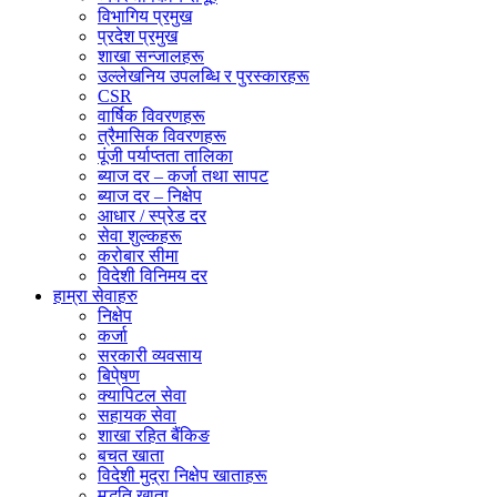
विभागिय प्रमुख
प्रदेश प्रमुख
शाखा सन्जालहरू
उल्लेखनिय उपलब्धि र पुरस्कारहरू
CSR
वार्षिक विवरणहरू
त्रैमासिक विवरणहरू
पूंजी पर्याप्तता तालिका
ब्याज दर – कर्जा तथा सापट
ब्याज दर – निक्षेप
आधार / स्प्रेड दर
सेवा शुल्कहरू
करोबार सीमा
विदेशी विनिमय दर
हाम्रा सेवाहरु
निक्षेप
कर्जा
सरकारी व्यवसाय
बिपे्षण
क्यापिटल सेवा
सहायक सेवा
शाखा रहित बैंकिङ
बचत खाता
विदेशी मुद्रा निक्षेप खाताहरू
मुद्धति खाता