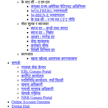
के वाए सी – ए एम एल
संयुक्त राज्य अमेरिका पैट्रियट अधिनियम
WOLFBERG प्रश्नावली
W-8BEN-E प्रमाणपत्र
के वाइ सी – ए एम एल CFT नीति
सेवा शुल्क र ब्याजदर
ब्याज दर – कर्जा तथा सापट
ब्याज दर – निक्षेप
आधार / स्प्रेड दर
सेवा शुल्कहरू
करोबार सीमा
विदेशी विनिमय दर
कागजात
खाता खोल्दा आवश्यक कागजातहरु
सम्पर्क
ग्राहक सेवा केन्द्र
EBL Gunaso Portal
कर्पोरेट कार्यालय
प्रतिनिधि कार्यालय, नयाँ दिल्ली
सूचना अधिकारी
गुनासो सुनुवाइ अधिकारी
सम्पर्क गर्नुहोस
NRB Gunaso Portal
Online Account Opening
Digital Hub