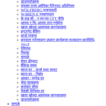
डाउनलोडहरू
संयुक्त राज्य अमेरिका पैट्रियट अधिनियम
WOLFBERG प्रश्नावली
W-8BEN-E प्रमाणपत्र
के वाइ सी – ए एम एल CFT नीति
आस्वा र सि–आस्वा लागू गर्नुहोस्
खाता खोल्दा आवश्यक कागजातहरु
इन्टरनेट बैंकिंग
कार्ड प्रबन्ध
करदाता प्रोत्साहन उपहार कार्यक्रम सञ्चालन कार्यविधि,
२०८३
रेमित्तंस
स्विफ्ट
सम्पर्क
शेयर डीम्याट
बैंकिङ समय
ब्याज दर – कर्जा तथा सापट
ब्याज दर – निक्षेप
आधार / स्प्रेड दर
सेवा शुल्कहरू
करोबार सीमा
विदेशी विनिमय दर
खाता खोल्दा आवश्यक कागजातहरु
डाउनलोडहरू
सम्पर्क