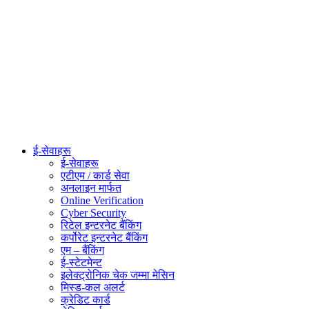
ई-सेवाहरू
ई-सेवाहरू
एटीएम / कार्ड सेवा
अनलाइन मार्फत
Online Verification
Cyber Security
रिटेल इन्टरनेट बैंकिंग
कर्पोरेट इन्टरनेट बैंकिंग
एम – बैंकिंग
ई-स्टेटमेन्ट
इलेक्ट्रोनिक चेक जम्मा मेसिन
मिस्ड-कल अलर्ट
क्रेडिट कार्ड