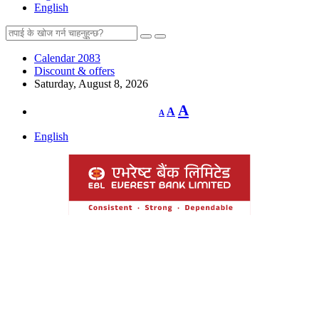
English
Calendar 2083
Discount & offers
Saturday, August 8, 2026
Decrease
Reset
Increase
A
A
A
font
font
size.
font
size.
English
size.