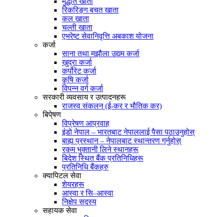
मुद्धति खाता
रिकरिङ्ग बचत खाता
कल खाता
चल्ती खाता
एभरेष्ट सेवानिवृत्ति अबकाश योजना
कर्जा
साना तथा मझौला उद्यम कर्जा
खुद्रा कर्जा
कर्पोरेट कर्जा
कृषि कर्जा
विपन्न वर्ग कर्जा
सरकारी व्यवसाय र उत्पादनहरू
राजस्व संकलन (ई-कर र भौतिक कर)
बिपे्षण
विप्रेषण आप्रवाह
इंडो नेपाल – भारतबाट नेपाललाई पैसा पठाउनुहोस्
बाह्य प्रस्थान – नेपालबाट स्थान्तरण गर्नुहोस्
रकम भुक्तानी लिने स्थानहरू
बिदेश स्थित बैंक प्रतिनिधिहरू
प्रतिनिधि बैंकहरु
क्यापिटल सेवा
शेयरहरू
आस्वा र सि–आस्वा
निक्षेप सदस्य
सहायक सेवा