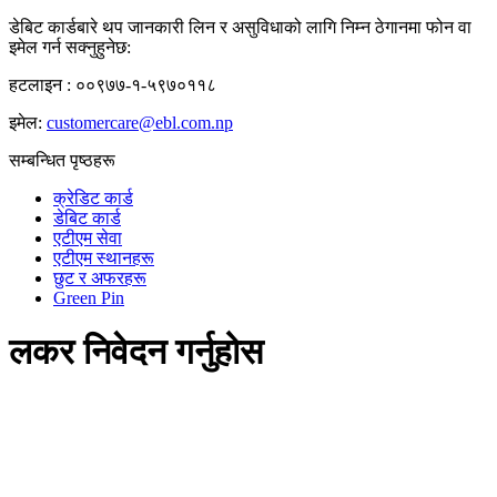
डेबिट कार्डबारे थप जानकारी लिन र असुविधाको लागि निम्न ठेगानमा फोन वा
इमेल गर्न सक्नुहुनेछ:
हटलाइन : ००९७७-१-५९७०११८
इमेल:
customercare@ebl.com.np
सम्बन्धित पृष्ठहरू
क्रेडिट कार्ड
डेबिट कार्ड
एटीएम सेवा
एटीएम स्थानहरू
छुट र अफरहरू
Green Pin
लकर निवेदन गर्नुहोस