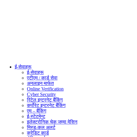
ई-सेवाहरू
ई-सेवाहरू
एटीएम / कार्ड सेवा
अनलाइन मार्फत
Online Verification
Cyber Security
रिटेल इन्टरनेट बैंकिंग
कर्पोरेट इन्टरनेट बैंकिंग
एम – बैंकिंग
ई-स्टेटमेन्ट
इलेक्ट्रोनिक चेक जम्मा मेसिन
मिस्ड-कल अलर्ट
क्रेडिट कार्ड