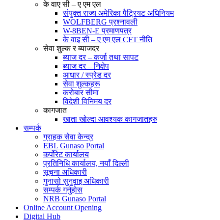
के वाए सी – ए एम एल
संयुक्त राज्य अमेरिका पैट्रियट अधिनियम
WOLFBERG प्रश्नावली
W-8BEN-E प्रमाणपत्र
के वाइ सी – ए एम एल CFT नीति
सेवा शुल्क र ब्याजदर
ब्याज दर – कर्जा तथा सापट
ब्याज दर – निक्षेप
आधार / स्प्रेड दर
सेवा शुल्कहरू
करोबार सीमा
विदेशी विनिमय दर
कागजात
खाता खोल्दा आवश्यक कागजातहरु
सम्पर्क
ग्राहक सेवा केन्द्र
EBL Gunaso Portal
कर्पोरेट कार्यालय
प्रतिनिधि कार्यालय, नयाँ दिल्ली
सूचना अधिकारी
गुनासो सुनुवाइ अधिकारी
सम्पर्क गर्नुहोस
NRB Gunaso Portal
Online Account Opening
Digital Hub