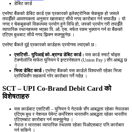
डेबिट कार्ड
एभरेष्ट बैंकको डेबिट कार्ड एक प्रकारको इलेक्ट्रोनिक चेकबुक हो जसले
तपाईँको आवश्यकता अनुसार खाताबाट सीधै नगद कारोबार गर्न सघाउँछ । यो
नगद र चेकबुकको विकल्पमा प्रयोग हुने विधि हो, जस्को प्रयोग गरी तपाईँले
व्यापारिक स्थानहरूमा भएका पि. ओ. एस. मर्फत रकम भुक्तान गर्न वा बैंकको
एटिएम बुथबाट सीधै नगद झिक्न सक्नुहुनेछ ।
एभरेष्ट बैंकले दुई प्रकारको कार्डहरू प्रयोगमा ल्याएको छ :
एसटिसी– युपिआई को–ब्राण्ड डेबिट कार्ड :
यस कार्ड स्मार्ट चोइस
टेक्नोलोजि मार्फत युनियन पे इन्टरनेशलन (Union Pay ) सँग आबद्ध छ
।
भिजा डेबिट कार्ड :
एभरेष्ट बैंकको यस कार्डले विश्वभरी रहेका भिजा
प्रपिधिसँग सहकार्य गरेर कारोबार गर्ने गर्दछ ।
SCT – UPI Co-Brand Debit Card को
विशेषताहरु
यस कार्डबाट एसटिसी – युनियन पे नेटवर्क सँग आबद्धता रहेका नेपालका
एटिएम बुथ र नेशनल पेमेन्ट कर्पोरेशन भारतसँग आबद्धता रहेका भारतीय
एटिएमबाट कारोबार गर्न सक्नुहुनेछ ।
नेपाल र भारतका व्यापारिक स्थलमा रहेका पिओएसबाट पनि कारोबार
गर्न सकिने ।