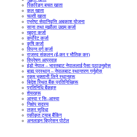
रिकरिङ्ग बचत खाता
कल खाता
चल्ती खाता
एभरेष्ट सेवानिवृत्ति अबकाश योजना
साना तथा मझौला उद्यम कर्जा
खुद्रा कर्जा
कर्पोरेट कर्जा
कृषि कर्जा
विपन्न वर्ग कर्जा
राजस्व संकलन (ई-कर र भौतिक कर)
विप्रेषण आप्रवाह
इंडो नेपाल – भारतबाट नेपाललाई पैसा पठाउनुहोस्
बाह्य प्रस्थान – नेपालबाट स्थान्तरण गर्नुहोस्
रकम भुक्तानी लिने स्थानहरू
बिदेश स्थित बैंक प्रतिनिधिहरू
प्रतिनिधि बैंकहरु
शेयरहरू
आस्वा र सि–आस्वा
निक्षेप सदस्य
लकर सुविधा
एकीकृत ट्याब बैंकिंग
अनलाइन बिप्रेसन पोर्टल