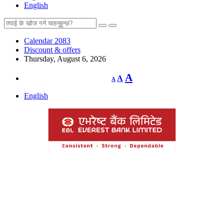
English
Calendar 2083
Discount & offers
Thursday, August 6, 2026
Decrease
Reset
Increase
A
A
A
font
font
size.
font
size.
English
size.