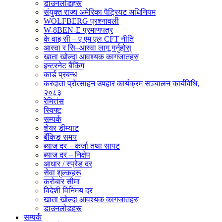
डाउनलोडहरू
संयुक्त राज्य अमेरिका पैट्रियट अधिनियम
WOLFBERG प्रश्नावली
W-8BEN-E प्रमाणपत्र
के वाइ सी – ए एम एल CFT नीति
आस्वा र सि–आस्वा लागू गर्नुहोस्
खाता खोल्दा आवश्यक कागजातहरु
इन्टरनेट बैंकिंग
कार्ड प्रबन्ध
करदाता प्रोत्साहन उपहार कार्यक्रम सञ्चालन कार्यविधि,
२०८३
रेमित्तंस
स्विफ्ट
सम्पर्क
शेयर डीम्याट
बैंकिङ समय
ब्याज दर – कर्जा तथा सापट
ब्याज दर – निक्षेप
आधार / स्प्रेड दर
सेवा शुल्कहरू
करोबार सीमा
विदेशी विनिमय दर
खाता खोल्दा आवश्यक कागजातहरु
डाउनलोडहरू
सम्पर्क