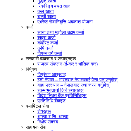
मुद्धति खाता
रिकरिङ्ग बचत खाता
कल खाता
चल्ती खाता
एभरेष्ट सेवानिवृत्ति अबकाश योजना
कर्जा
साना तथा मझौला उद्यम कर्जा
खुद्रा कर्जा
कर्पोरेट कर्जा
कृषि कर्जा
विपन्न वर्ग कर्जा
सरकारी व्यवसाय र उत्पादनहरू
राजस्व संकलन (ई-कर र भौतिक कर)
बिपे्षण
विप्रेषण आप्रवाह
इंडो नेपाल – भारतबाट नेपाललाई पैसा पठाउनुहोस्
बाह्य प्रस्थान – नेपालबाट स्थान्तरण गर्नुहोस्
रकम भुक्तानी लिने स्थानहरू
बिदेश स्थित बैंक प्रतिनिधिहरू
प्रतिनिधि बैंकहरु
क्यापिटल सेवा
शेयरहरू
आस्वा र सि–आस्वा
निक्षेप सदस्य
सहायक सेवा