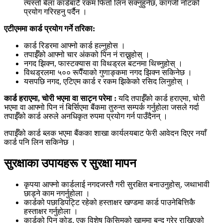
त्यस्तो बेला कार्डबाटै रकम फिर्ता लिन सक्नुहुनेछ, कागजी नोटको
प्रयोग गरिरहनु पर्दैन ।
एटीएममा कार्ड प्रयोग गर्ने तरिका:
कार्ड रिडरमा आफ्नो कार्ड हल्नुहोस ।
तपाईँको आफ्नो चार अंकको पिन नं राख्नुहोस् ।
नगद झिक्न, फास्टक्यास वा विथड्रल बटनमा थिच्नुहोस् ।
विथड्रलमा ५०० रूपैँयाको गुणाङ्कमा नगद झिक्न सकिनेछ ।
यसपछि नगद, एटिएम कार्ड र रकम झिकेको रसिद लिनुहोस् ।
कार्ड हराएमा, चोरी भएमा वा साट्न परेमा :
यदि तपाईँको कार्ड हराएमा, चोरी
भएमा वा आफ्नो पिन नं बिर्सिएमा बैंकमा तुरुन्त सम्पर्क गर्नुहोला जसले गर्दा
तपाईँको कार्ड अरुले अनधिकृत रुपमा प्रयोग गर्न पाउँदैनन् ।
तपाईँको कार्ड ब्लक भएमा बैंकका शाखा कार्यलयबाट फेरी आवेदन दिएर नयाँ
कार्ड पनि लिन सकिनेछ ।
सुरक्षाका उपायहरू र सुरक्षा मापन
कृपया आफ्नो कार्डलाई नगदजस्तै गरी सुरक्षित बनाउनुहोस्, जथाभावी
छाड्ने काम नगर्नुहोला ।
कार्डको पछाडिपट्टि रहेको हस्ताक्षर खण्डमा कार्ड पाउनेबित्तिकै
हस्ताक्षर गर्नुहोला ।
कार्डको पिन कोड, एक विशेष किसिमको खाममा बन्द गरेर राखिएको