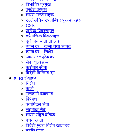
विभागिय प्रमुख
प्रदेश प्रमुख
शाखा सन्जालहरू
उल्लेखनिय उपलब्धि र पुरस्कारहरू
CSR
वार्षिक विवरणहरू
त्रैमासिक विवरणहरू
पूंजी पर्याप्तता तालिका
ब्याज दर – कर्जा तथा सापट
ब्याज दर – निक्षेप
आधार / स्प्रेड दर
सेवा शुल्कहरू
करोबार सीमा
विदेशी विनिमय दर
हाम्रा सेवाहरु
निक्षेप
कर्जा
सरकारी व्यवसाय
बिपे्षण
क्यापिटल सेवा
सहायक सेवा
शाखा रहित बैंकिङ
बचत खाता
विदेशी मुद्रा निक्षेप खाताहरू
मुद्धति खाता