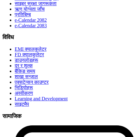
साइबर सुरक्षा जागरूकता
ऋण योग्यता जाँच
प्रतिबिम्ब
e-Calendar 2082
e-Calendar 2083
विविध
EMI क्यालकुलेटर
FD क्यालकुलेटर
डाउनलोडहरू
दर र शुल्क
बैंकिङ समय
शाखा सन्जाल
एक्सटेन्सन काउण्टर
भिडियोहरू
अस्वीकरण
Learning and Development
साइटमैप
सामाजिक