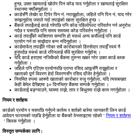
हुन्छ, उक्त खामलाई खोलेर पिन कोड याद गर्नुहोला र खामलाई सुरक्षित
स्थानमा फ्याँक्नुहोला ।
कार्डसँगै लेखेर वा टिपेर पिन नं. नराख्नुहोला, जहिले पनि पिन नं. याद गरेर
सम्झनुहोस् जसले गर्दा तपाइंको खाता सुरक्षित हुन्छ ।
बैंकले तपाईंलाई कार्ड गरेपछि पनि कोड पहिलोपल्ट परिवर्तन गर्न अनुरोध
गर्दछ र यसपछि पनि समय समयमा कोड परिवर्तन गर्नुहोला ।
कार्ड तपाईँको व्यक्तिगत सम्पत्ति हो यसर्थ अन्य कसैलाई पनि कार्ड
प्रयोग गर्न वा साझेदार बन्न नदिनुहोला ।
कार्डमार्फत् तपाईँले गरेका सबै कारोबारको हिस्सेदार तपाईँ स्वयं नै
हुनुपर्दछ यसर्थ कार्ड रपिनलाई सँधै सुरक्षित गर्नुहोस् ।
यदि कार्ड हराएमा नजिकैको बैंकमा तुरुन्त खबर गरेर उक्त कार्ड ब्लक
गर्नुहोला ।
जहिले पनि एटिएम प्रयोगपछि प्राप्त रसिद आफूसँगै राख्नुहोला र
खाताको पूर्ण विवरण हेर्दा विवरणसँग रसिद दाँजेर हेर्नुहोला ।
नियमित रुपमा आफ्नो खाताको कारोबार रुजु गर्नुहोला, यदि त्यसबखत
केही बेमेल देखिएमा ३० दिनभित्र बैंकमा सम्पर्क गर्नुहोला ।
कार्डलाई बङ्ग्याउने, घाममा राख्ने, ताप र बिधुतमा राख्ने काम नगर्नुहोला ।
नियम र शर्तहरू
कार्डको प्रयोग र यसपछि गर्नुपने कर्तव्य र शर्तको बारेमा जानकारी लिन कार्ड
आवेदन फारामको पछडि हेर्नुहोला वा बैंकको वेभसाइटमा रहेको ‘
नियम र शर्तहरू
‘ क्लिक गर्नुहोला ।
विस्तृत सम्पर्कका लागि :