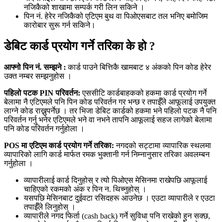
नजिकैको शाखामा सम्पर्क गरी लिन सकिने ।
पिन नं. हेरेर नजिकैको एटिएम बुथ वा पिओएसबाट तल भनिए बमोजिम
कारोबार सुरू गर्न सकिने।
डेबिट कार्ड प्रयोग गर्ने तरिका के हो ?
आफ्नो पिन नं. सम्झने :
कार्ड पाउने बित्तिकै खामबाट ४ अंकको पिन कोड हेरेर
उक्त नम्बर सम्झनुहोस ।
पहिलो पटक PIN परिवर्तन:
एससीटि कार्डबाहकको हकमा कार्ड प्रयोग गर्ने
बेलामा नै एटिएमले पनि पिन कोड परिवर्तन गर भन्छ र तपाईँले आफूलाई उपयुक्त
लाग्ने कोड राख्नुपर्नेछ । तर भिजा डेबिट कार्डको हकमा भने पहिलो पटक नै पनि
परिवर्तन गर्नु भनेर एटिएमले भने वा नभने तापनि आफूलाई सहज लागेको बेलामा
पनि कोड परिवर्तन गर्नुहोला ।
POS मा एटिएम कार्ड प्रयोग गर्ने तरिका:
नगदको सट्टामा व्यापारिक स्थलमा
व्यापारिको लागि कार्ड मार्फत रमक भुक्तानी गर्न निम्नानुसार तरिका अवलम्बन
गर्नुहोला ।
व्यापारीलाई कार्ड दिनुहोस् र त्यो पिओएस मेसिनमा राखेपछि आफूलाई
चाहिएको रकमको अंक र पिन न. थिच्नुहोस् ।
यसपछि मेसिनबाट दुईवटा रसिदहरू आउनेछ । एउटा व्यापारीले र एउटा
तपाईँले लिनुहोस् ।
व्यापारीले नगद फिर्ता (cash back) गर्ने सुविधा पनि राखेको हुन सक्छ,