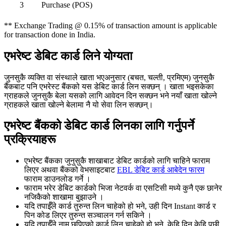
3
Purchase (POS)
** Exchange Trading @ 0.15% of transaction amount is applicable
for transaction done in India.
एभरेष्ट डेबिट कार्ड लिने योग्यता
जुनसुकै व्यक्ति वा संस्थाले खाता भएअनुसार (बचत, चल्ती, प्रमिएम) जुनसुकै
बैंकबाट पनि एभरेस्ट बैंकको यस डेबिट कार्ड लिन सक्छन् । खाता भइसकेका
ग्राहकले जुनसुकै बेला यसको लागि आवेदन दिन सक्छन भने नयाँ खाता खोल्ने
ग्राहकले खाता खोल्ने बेलामा नै यो सेवा लिन सक्छन्।
एभरेष्ट बैंकको डेबिट कार्ड लिनका लागि गर्नुपर्ने
प्रक्रियाहरू
एभरेष्ट
बैंकका जुनुसुकै शाखाबाट डेबिट कार्डको लागि चाहिने फाराम
लिएर अथवा बैंकको वेभसाइटबाट
EBL डेबिट कार्ड आबेदेन फारम
फाराम डाउनलोड गर्ने ।
फाराम भरेर डेबिट कार्डको भिजा नेटवर्क वा एसटिसी मध्ये कुनै एक छानेर
नजिकैको शाखामा बुझाउने ।
यदि तपाईँले कार्ड तुरुन्त लिन चाहेको हो भने, उही दिन Instant कार्ड र
पिन कोड लिएर तुरुन्त सञ्चालन गर्न सकिने ।
यदि तपाईँले नाम छपिएको कार्ड लिन चाहेको हो भने, केहि दिन केहि पछी