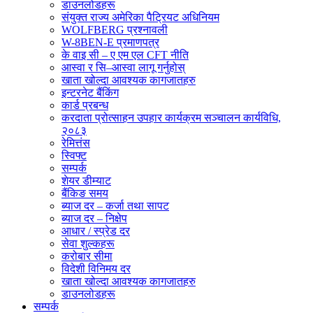
डाउनलोडहरू
संयुक्त राज्य अमेरिका पैट्रियट अधिनियम
WOLFBERG प्रश्नावली
W-8BEN-E प्रमाणपत्र
के वाइ सी – ए एम एल CFT नीति
आस्वा र सि–आस्वा लागू गर्नुहोस्
खाता खोल्दा आवश्यक कागजातहरु
इन्टरनेट बैंकिंग
कार्ड प्रबन्ध
करदाता प्रोत्साहन उपहार कार्यक्रम सञ्चालन कार्यविधि,
२०८३
रेमित्तंस
स्विफ्ट
सम्पर्क
शेयर डीम्याट
बैंकिङ समय
ब्याज दर – कर्जा तथा सापट
ब्याज दर – निक्षेप
आधार / स्प्रेड दर
सेवा शुल्कहरू
करोबार सीमा
विदेशी विनिमय दर
खाता खोल्दा आवश्यक कागजातहरु
डाउनलोडहरू
सम्पर्क