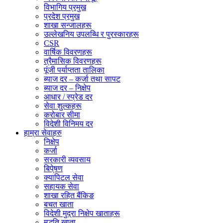
विभागिय प्रमुख
प्रदेश प्रमुख
शाखा सन्जालहरू
उल्लेखनिय उपलब्धि र पुरस्कारहरू
CSR
वार्षिक विवरणहरू
त्रैमासिक विवरणहरू
पूंजी पर्याप्तता तालिका
ब्याज दर – कर्जा तथा सापट
ब्याज दर – निक्षेप
आधार / स्प्रेड दर
सेवा शुल्कहरू
करोबार सीमा
विदेशी विनिमय दर
हाम्रा सेवाहरु
निक्षेप
कर्जा
सरकारी व्यवसाय
बिपे्षण
क्यापिटल सेवा
सहायक सेवा
शाखा रहित बैंकिङ
बचत खाता
विदेशी मुद्रा निक्षेप खाताहरू
मुद्धति खाता