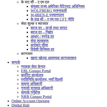
के वाए सी – ए एम एल
संयुक्त राज्य अमेरिका पैट्रियट अधिनियम
WOLFBERG प्रश्नावली
W-8BEN-E प्रमाणपत्र
के वाइ सी – ए एम एल CFT नीति
सेवा शुल्क र ब्याजदर
ब्याज दर – कर्जा तथा सापट
ब्याज दर – निक्षेप
आधार / स्प्रेड दर
सेवा शुल्कहरू
करोबार सीमा
विदेशी विनिमय दर
कागजात
खाता खोल्दा आवश्यक कागजातहरु
सम्पर्क
ग्राहक सेवा केन्द्र
EBL Gunaso Portal
कर्पोरेट कार्यालय
प्रतिनिधि कार्यालय, नयाँ दिल्ली
सूचना अधिकारी
गुनासो सुनुवाइ अधिकारी
सम्पर्क गर्नुहोस
NRB Gunaso Portal
Online Account Opening
Digital Hub