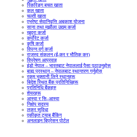
रिकरिङ्ग बचत खाता
कल खाता
चल्ती खाता
एभरेष्ट सेवानिवृत्ति अबकाश योजना
साना तथा मझौला उद्यम कर्जा
खुद्रा कर्जा
कर्पोरेट कर्जा
कृषि कर्जा
विपन्न वर्ग कर्जा
राजस्व संकलन (ई-कर र भौतिक कर)
विप्रेषण आप्रवाह
इंडो नेपाल – भारतबाट नेपाललाई पैसा पठाउनुहोस्
बाह्य प्रस्थान – नेपालबाट स्थान्तरण गर्नुहोस्
रकम भुक्तानी लिने स्थानहरू
बिदेश स्थित बैंक प्रतिनिधिहरू
प्रतिनिधि बैंकहरु
शेयरहरू
आस्वा र सि–आस्वा
निक्षेप सदस्य
लकर सुविधा
एकीकृत ट्याब बैंकिंग
अनलाइन बिप्रेसन पोर्टल