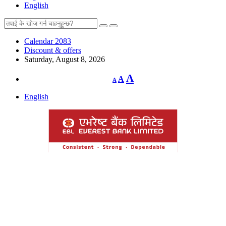
English
Calendar 2083
Discount & offers
Saturday, August 8, 2026
Decrease
Reset
Increase
A
A
A
font
font
size.
font
size.
English
size.