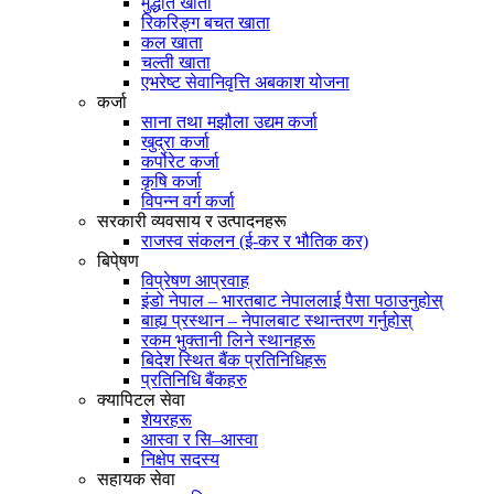
मुद्धति खाता
रिकरिङ्ग बचत खाता
कल खाता
चल्ती खाता
एभरेष्ट सेवानिवृत्ति अबकाश योजना
कर्जा
साना तथा मझौला उद्यम कर्जा
खुद्रा कर्जा
कर्पोरेट कर्जा
कृषि कर्जा
विपन्न वर्ग कर्जा
सरकारी व्यवसाय र उत्पादनहरू
राजस्व संकलन (ई-कर र भौतिक कर)
बिपे्षण
विप्रेषण आप्रवाह
इंडो नेपाल – भारतबाट नेपाललाई पैसा पठाउनुहोस्
बाह्य प्रस्थान – नेपालबाट स्थान्तरण गर्नुहोस्
रकम भुक्तानी लिने स्थानहरू
बिदेश स्थित बैंक प्रतिनिधिहरू
प्रतिनिधि बैंकहरु
क्यापिटल सेवा
शेयरहरू
आस्वा र सि–आस्वा
निक्षेप सदस्य
सहायक सेवा