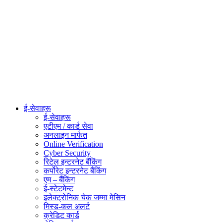
ई-सेवाहरू
ई-सेवाहरू
एटीएम / कार्ड सेवा
अनलाइन मार्फत
Online Verification
Cyber Security
रिटेल इन्टरनेट बैंकिंग
कर्पोरेट इन्टरनेट बैंकिंग
एम – बैंकिंग
ई-स्टेटमेन्ट
इलेक्ट्रोनिक चेक जम्मा मेसिन
मिस्ड-कल अलर्ट
क्रेडिट कार्ड