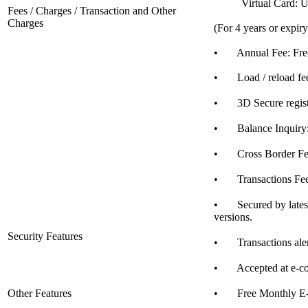
Virtual Card: U
Fees / Charges / Transaction and Other
Charges
(For 4 years or expiry
• Annual Fee: Free (F
• Load / reload fe
• 3D Secure regist
• Balance Inquiry: 
• Cross Border Fe
• Transactions Fee:
• Secured by latest v
versions.
Security Features
• Transactions aler
• Accepted at e-comm
Other Features
• Free Monthly E-st