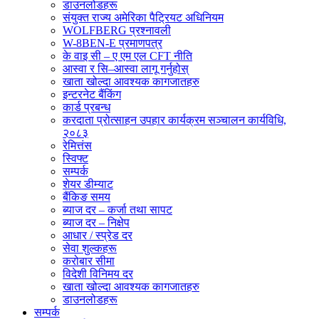
डाउनलोडहरू
संयुक्त राज्य अमेरिका पैट्रियट अधिनियम
WOLFBERG प्रश्नावली
W-8BEN-E प्रमाणपत्र
के वाइ सी – ए एम एल CFT नीति
आस्वा र सि–आस्वा लागू गर्नुहोस्
खाता खोल्दा आवश्यक कागजातहरु
इन्टरनेट बैंकिंग
कार्ड प्रबन्ध
करदाता प्रोत्साहन उपहार कार्यक्रम सञ्चालन कार्यविधि,
२०८३
रेमित्तंस
स्विफ्ट
सम्पर्क
शेयर डीम्याट
बैंकिङ समय
ब्याज दर – कर्जा तथा सापट
ब्याज दर – निक्षेप
आधार / स्प्रेड दर
सेवा शुल्कहरू
करोबार सीमा
विदेशी विनिमय दर
खाता खोल्दा आवश्यक कागजातहरु
डाउनलोडहरू
सम्पर्क