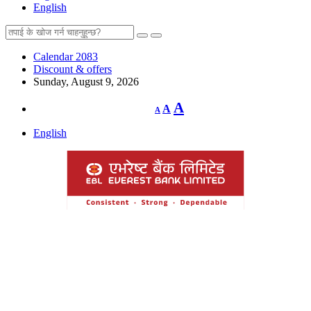
English
Calendar 2083
Discount & offers
Sunday, August 9, 2026
Decrease
Reset
Increase
A
A
A
font
font
size.
font
size.
English
size.