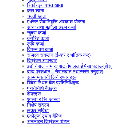
रिकरिङ्ग बचत खाता
कल खाता
चल्ती खाता
एभरेष्ट सेवानिवृत्ति अबकाश योजना
साना तथा मझौला उद्यम कर्जा
खुद्रा कर्जा
कर्पोरेट कर्जा
कृषि कर्जा
विपन्न वर्ग कर्जा
राजस्व संकलन (ई-कर र भौतिक कर)
विप्रेषण आप्रवाह
इंडो नेपाल – भारतबाट नेपाललाई पैसा पठाउनुहोस्
बाह्य प्रस्थान – नेपालबाट स्थान्तरण गर्नुहोस्
रकम भुक्तानी लिने स्थानहरू
बिदेश स्थित बैंक प्रतिनिधिहरू
प्रतिनिधि बैंकहरु
शेयरहरू
आस्वा र सि–आस्वा
निक्षेप सदस्य
लकर सुविधा
एकीकृत ट्याब बैंकिंग
अनलाइन बिप्रेसन पोर्टल