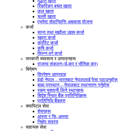
मुद्धति खाता
रिकरिङ्ग बचत खाता
कल खाता
चल्ती खाता
एभरेष्ट सेवानिवृत्ति अबकाश योजना
कर्जा
साना तथा मझौला उद्यम कर्जा
खुद्रा कर्जा
कर्पोरेट कर्जा
कृषि कर्जा
विपन्न वर्ग कर्जा
सरकारी व्यवसाय र उत्पादनहरू
राजस्व संकलन (ई-कर र भौतिक कर)
बिपे्षण
विप्रेषण आप्रवाह
इंडो नेपाल – भारतबाट नेपाललाई पैसा पठाउनुहोस्
बाह्य प्रस्थान – नेपालबाट स्थान्तरण गर्नुहोस्
रकम भुक्तानी लिने स्थानहरू
बिदेश स्थित बैंक प्रतिनिधिहरू
प्रतिनिधि बैंकहरु
क्यापिटल सेवा
शेयरहरू
आस्वा र सि–आस्वा
निक्षेप सदस्य
सहायक सेवा