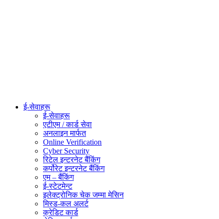
ई-सेवाहरू
ई-सेवाहरू
एटीएम / कार्ड सेवा
अनलाइन मार्फत
Online Verification
Cyber Security
रिटेल इन्टरनेट बैंकिंग
कर्पोरेट इन्टरनेट बैंकिंग
एम – बैंकिंग
ई-स्टेटमेन्ट
इलेक्ट्रोनिक चेक जम्मा मेसिन
मिस्ड-कल अलर्ट
क्रेडिट कार्ड