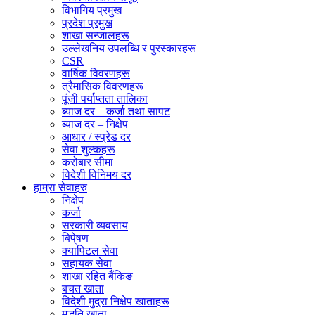
विभागिय प्रमुख
प्रदेश प्रमुख
शाखा सन्जालहरू
उल्लेखनिय उपलब्धि र पुरस्कारहरू
CSR
वार्षिक विवरणहरू
त्रैमासिक विवरणहरू
पूंजी पर्याप्तता तालिका
ब्याज दर – कर्जा तथा सापट
ब्याज दर – निक्षेप
आधार / स्प्रेड दर
सेवा शुल्कहरू
करोबार सीमा
विदेशी विनिमय दर
हाम्रा सेवाहरु
निक्षेप
कर्जा
सरकारी व्यवसाय
बिपे्षण
क्यापिटल सेवा
सहायक सेवा
शाखा रहित बैंकिङ
बचत खाता
विदेशी मुद्रा निक्षेप खाताहरू
मुद्धति खाता