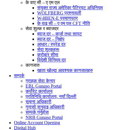
के वाए सी – ए एम एल
संयुक्त राज्य अमेरिका पैट्रियट अधिनियम
WOLFBERG प्रश्नावली
W-8BEN-E प्रमाणपत्र
के वाइ सी – ए एम एल CFT नीति
सेवा शुल्क र ब्याजदर
ब्याज दर – कर्जा तथा सापट
ब्याज दर – निक्षेप
आधार / स्प्रेड दर
सेवा शुल्कहरू
करोबार सीमा
विदेशी विनिमय दर
कागजात
खाता खोल्दा आवश्यक कागजातहरु
सम्पर्क
ग्राहक सेवा केन्द्र
EBL Gunaso Portal
कर्पोरेट कार्यालय
प्रतिनिधि कार्यालय, नयाँ दिल्ली
सूचना अधिकारी
गुनासो सुनुवाइ अधिकारी
सम्पर्क गर्नुहोस
NRB Gunaso Portal
Online Account Opening
Digital Hub