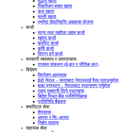
मुद्धति खाता
रिकरिङ्ग बचत खाता
कल खाता
चल्ती खाता
एभरेष्ट सेवानिवृत्ति अबकाश योजना
कर्जा
साना तथा मझौला उद्यम कर्जा
खुद्रा कर्जा
कर्पोरेट कर्जा
कृषि कर्जा
विपन्न वर्ग कर्जा
सरकारी व्यवसाय र उत्पादनहरू
राजस्व संकलन (ई-कर र भौतिक कर)
बिपे्षण
विप्रेषण आप्रवाह
इंडो नेपाल – भारतबाट नेपाललाई पैसा पठाउनुहोस्
बाह्य प्रस्थान – नेपालबाट स्थान्तरण गर्नुहोस्
रकम भुक्तानी लिने स्थानहरू
बिदेश स्थित बैंक प्रतिनिधिहरू
प्रतिनिधि बैंकहरु
क्यापिटल सेवा
शेयरहरू
आस्वा र सि–आस्वा
निक्षेप सदस्य
सहायक सेवा