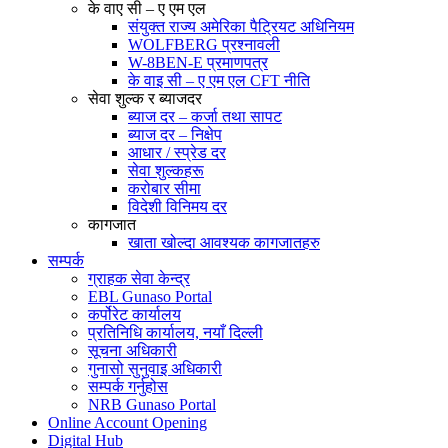
के वाए सी – ए एम एल
संयुक्त राज्य अमेरिका पैट्रियट अधिनियम
WOLFBERG प्रश्नावली
W-8BEN-E प्रमाणपत्र
के वाइ सी – ए एम एल CFT नीति
सेवा शुल्क र ब्याजदर
ब्याज दर – कर्जा तथा सापट
ब्याज दर – निक्षेप
आधार / स्प्रेड दर
सेवा शुल्कहरू
करोबार सीमा
विदेशी विनिमय दर
कागजात
खाता खोल्दा आवश्यक कागजातहरु
सम्पर्क
ग्राहक सेवा केन्द्र
EBL Gunaso Portal
कर्पोरेट कार्यालय
प्रतिनिधि कार्यालय, नयाँ दिल्ली
सूचना अधिकारी
गुनासो सुनुवाइ अधिकारी
सम्पर्क गर्नुहोस
NRB Gunaso Portal
Online Account Opening
Digital Hub