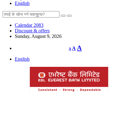
English
Calendar 2083
Discount & offers
Sunday, August 9, 2026
Decrease
Reset
Increase
A
A
A
font
font
size.
font
size.
English
size.