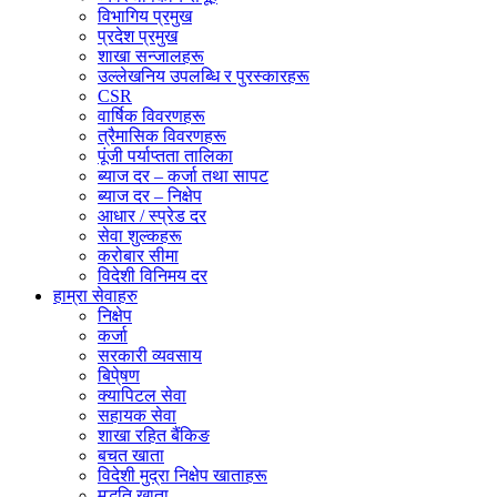
विभागिय प्रमुख
प्रदेश प्रमुख
शाखा सन्जालहरू
उल्लेखनिय उपलब्धि र पुरस्कारहरू
CSR
वार्षिक विवरणहरू
त्रैमासिक विवरणहरू
पूंजी पर्याप्तता तालिका
ब्याज दर – कर्जा तथा सापट
ब्याज दर – निक्षेप
आधार / स्प्रेड दर
सेवा शुल्कहरू
करोबार सीमा
विदेशी विनिमय दर
हाम्रा सेवाहरु
निक्षेप
कर्जा
सरकारी व्यवसाय
बिपे्षण
क्यापिटल सेवा
सहायक सेवा
शाखा रहित बैंकिङ
बचत खाता
विदेशी मुद्रा निक्षेप खाताहरू
मुद्धति खाता