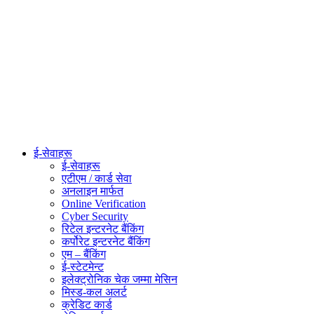
ई-सेवाहरू
ई-सेवाहरू
एटीएम / कार्ड सेवा
अनलाइन मार्फत
Online Verification
Cyber Security
रिटेल इन्टरनेट बैंकिंग
कर्पोरेट इन्टरनेट बैंकिंग
एम – बैंकिंग
ई-स्टेटमेन्ट
इलेक्ट्रोनिक चेक जम्मा मेसिन
मिस्ड-कल अलर्ट
क्रेडिट कार्ड