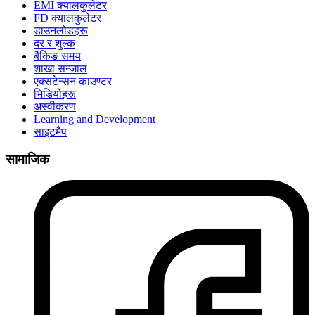
EMI क्यालकुलेटर
FD क्यालकुलेटर
डाउनलोडहरू
दर र शुल्क
बैंकिङ समय
शाखा सन्जाल
एक्सटेन्सन काउण्टर
भिडियोहरू
अस्वीकरण
Learning and Development
साइटमैप
सामाजिक