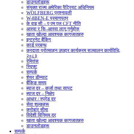
डाउनलोडहरू
संयुक्त राज्य अमेरिका पैट्रियट अधिनियम
WOLFBERG प्रश्नावली
W-8BEN-E प्रमाणपत्र
के वाइ सी – ए एम एल CFT नीति
आस्वा र सि–आस्वा लागू गर्नुहोस्
खाता खोल्दा आवश्यक कागजातहरु
इन्टरनेट बैंकिंग
कार्ड प्रबन्ध
करदाता प्रोत्साहन उपहार कार्यक्रम सञ्चालन कार्यविधि,
२०८३
रेमित्तंस
स्विफ्ट
सम्पर्क
शेयर डीम्याट
बैंकिङ समय
ब्याज दर – कर्जा तथा सापट
ब्याज दर – निक्षेप
आधार / स्प्रेड दर
सेवा शुल्कहरू
करोबार सीमा
विदेशी विनिमय दर
खाता खोल्दा आवश्यक कागजातहरु
डाउनलोडहरू
सम्पर्क