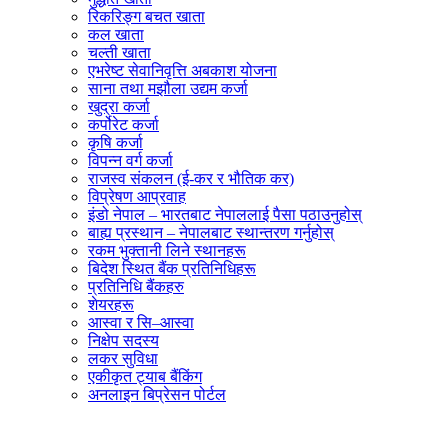
रिकरिङ्ग बचत खाता
कल खाता
चल्ती खाता
एभरेष्ट सेवानिवृत्ति अबकाश योजना
साना तथा मझौला उद्यम कर्जा
खुद्रा कर्जा
कर्पोरेट कर्जा
कृषि कर्जा
विपन्न वर्ग कर्जा
राजस्व संकलन (ई-कर र भौतिक कर)
विप्रेषण आप्रवाह
इंडो नेपाल – भारतबाट नेपाललाई पैसा पठाउनुहोस्
बाह्य प्रस्थान – नेपालबाट स्थान्तरण गर्नुहोस्
रकम भुक्तानी लिने स्थानहरू
बिदेश स्थित बैंक प्रतिनिधिहरू
प्रतिनिधि बैंकहरु
शेयरहरू
आस्वा र सि–आस्वा
निक्षेप सदस्य
लकर सुविधा
एकीकृत ट्याब बैंकिंग
अनलाइन बिप्रेसन पोर्टल