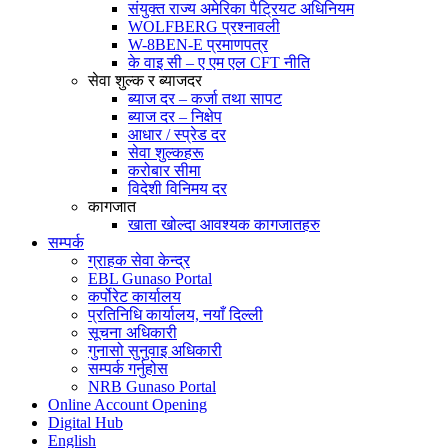
संयुक्त राज्य अमेरिका पैट्रियट अधिनियम
WOLFBERG प्रश्नावली
W-8BEN-E प्रमाणपत्र
के वाइ सी – ए एम एल CFT नीति
सेवा शुल्क र ब्याजदर
ब्याज दर – कर्जा तथा सापट
ब्याज दर – निक्षेप
आधार / स्प्रेड दर
सेवा शुल्कहरू
करोबार सीमा
विदेशी विनिमय दर
कागजात
खाता खोल्दा आवश्यक कागजातहरु
सम्पर्क
ग्राहक सेवा केन्द्र
EBL Gunaso Portal
कर्पोरेट कार्यालय
प्रतिनिधि कार्यालय, नयाँ दिल्ली
सूचना अधिकारी
गुनासो सुनुवाइ अधिकारी
सम्पर्क गर्नुहोस
NRB Gunaso Portal
Online Account Opening
Digital Hub
English