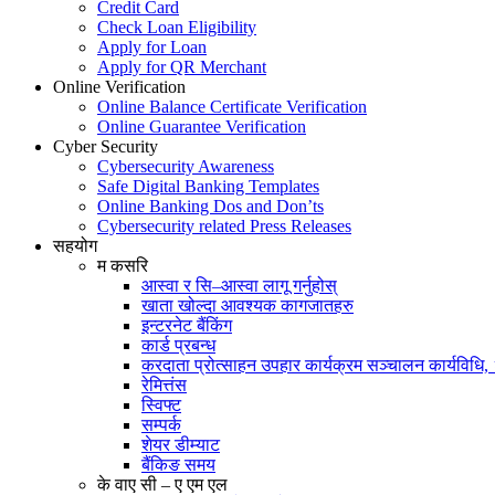
Credit Card
Check Loan Eligibility
Apply for Loan
Apply for QR Merchant
Online Verification
Online Balance Certificate Verification
Online Guarantee Verification
Cyber Security
Cybersecurity Awareness
Safe Digital Banking Templates
Online Banking Dos and Don’ts
Cybersecurity related Press Releases
सहयोग
म कसरि
आस्वा र सि–आस्वा लागू गर्नुहोस्
खाता खोल्दा आवश्यक कागजातहरु
इन्टरनेट बैंकिंग
कार्ड प्रबन्ध
करदाता प्रोत्साहन उपहार कार्यक्रम सञ्चालन कार्यविधि
रेमित्तंस
स्विफ्ट
सम्पर्क
शेयर डीम्याट
बैंकिङ समय
के वाए सी – ए एम एल