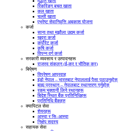
मुद्धति खाता
रिकरिङ्ग बचत खाता
कल खाता
चल्ती खाता
एभरेष्ट सेवानिवृत्ति अबकाश योजना
कर्जा
साना तथा मझौला उद्यम कर्जा
खुद्रा कर्जा
कर्पोरेट कर्जा
कृषि कर्जा
विपन्न वर्ग कर्जा
सरकारी व्यवसाय र उत्पादनहरू
राजस्व संकलन (ई-कर र भौतिक कर)
बिपे्षण
विप्रेषण आप्रवाह
इंडो नेपाल – भारतबाट नेपाललाई पैसा पठाउनुहोस्
बाह्य प्रस्थान – नेपालबाट स्थान्तरण गर्नुहोस्
रकम भुक्तानी लिने स्थानहरू
बिदेश स्थित बैंक प्रतिनिधिहरू
प्रतिनिधि बैंकहरु
क्यापिटल सेवा
शेयरहरू
आस्वा र सि–आस्वा
निक्षेप सदस्य
सहायक सेवा