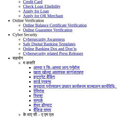
Credit Card
Check Loan Eligibility
Apply for Loan
Apply for QR Merchant
Online Verification
Online Balance Certificate Verification
Online Guarantee Verification
Cyber Security
Cybersecurity Awareness
Safe Digital Banking Templates
Online Banking Dos and Don’ts
Cybersecurity related Press Releases
सहयोग
म कसरि
आस्वा र सि–आस्वा लागू गर्नुहोस्
खाता खोल्दा आवश्यक कागजातहरु
इन्टरनेट बैंकिंग
कार्ड प्रबन्ध
करदाता प्रोत्साहन उपहार कार्यक्रम सञ्चालन कार्यविधि
रेमित्तंस
स्विफ्ट
सम्पर्क
शेयर डीम्याट
बैंकिङ समय
के वाए सी – ए एम एल