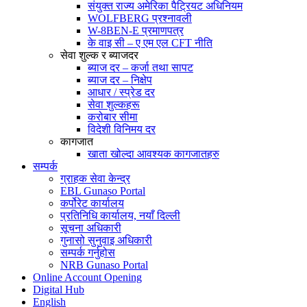
संयुक्त राज्य अमेरिका पैट्रियट अधिनियम
WOLFBERG प्रश्नावली
W-8BEN-E प्रमाणपत्र
के वाइ सी – ए एम एल CFT नीति
सेवा शुल्क र ब्याजदर
ब्याज दर – कर्जा तथा सापट
ब्याज दर – निक्षेप
आधार / स्प्रेड दर
सेवा शुल्कहरू
करोबार सीमा
विदेशी विनिमय दर
कागजात
खाता खोल्दा आवश्यक कागजातहरु
सम्पर्क
ग्राहक सेवा केन्द्र
EBL Gunaso Portal
कर्पोरेट कार्यालय
प्रतिनिधि कार्यालय, नयाँ दिल्ली
सूचना अधिकारी
गुनासो सुनुवाइ अधिकारी
सम्पर्क गर्नुहोस
NRB Gunaso Portal
Online Account Opening
Digital Hub
English