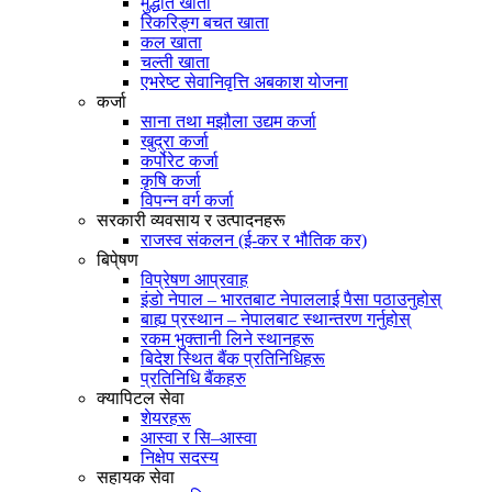
मुद्धति खाता
रिकरिङ्ग बचत खाता
कल खाता
चल्ती खाता
एभरेष्ट सेवानिवृत्ति अबकाश योजना
कर्जा
साना तथा मझौला उद्यम कर्जा
खुद्रा कर्जा
कर्पोरेट कर्जा
कृषि कर्जा
विपन्न वर्ग कर्जा
सरकारी व्यवसाय र उत्पादनहरू
राजस्व संकलन (ई-कर र भौतिक कर)
बिपे्षण
विप्रेषण आप्रवाह
इंडो नेपाल – भारतबाट नेपाललाई पैसा पठाउनुहोस्
बाह्य प्रस्थान – नेपालबाट स्थान्तरण गर्नुहोस्
रकम भुक्तानी लिने स्थानहरू
बिदेश स्थित बैंक प्रतिनिधिहरू
प्रतिनिधि बैंकहरु
क्यापिटल सेवा
शेयरहरू
आस्वा र सि–आस्वा
निक्षेप सदस्य
सहायक सेवा