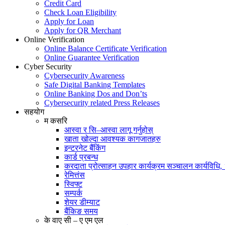
Credit Card
Check Loan Eligibility
Apply for Loan
Apply for QR Merchant
Online Verification
Online Balance Certificate Verification
Online Guarantee Verification
Cyber Security
Cybersecurity Awareness
Safe Digital Banking Templates
Online Banking Dos and Don’ts
Cybersecurity related Press Releases
सहयोग
म कसरि
आस्वा र सि–आस्वा लागू गर्नुहोस्
खाता खोल्दा आवश्यक कागजातहरु
इन्टरनेट बैंकिंग
कार्ड प्रबन्ध
करदाता प्रोत्साहन उपहार कार्यक्रम सञ्चालन कार्यविधि
रेमित्तंस
स्विफ्ट
सम्पर्क
शेयर डीम्याट
बैंकिङ समय
के वाए सी – ए एम एल