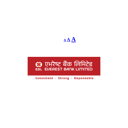
Decrease
Reset
Increase
A
A
A
font
font
size.
font
size.
size.