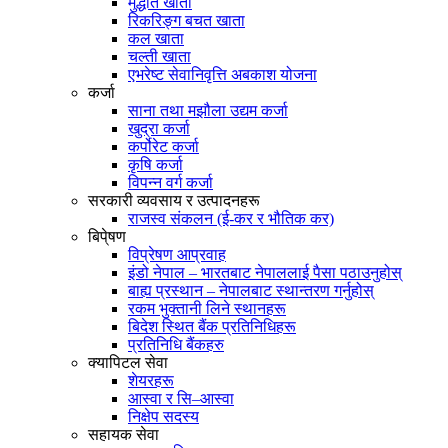
मुद्धति खाता
रिकरिङ्ग बचत खाता
कल खाता
चल्ती खाता
एभरेष्ट सेवानिवृत्ति अबकाश योजना
कर्जा
साना तथा मझौला उद्यम कर्जा
खुद्रा कर्जा
कर्पोरेट कर्जा
कृषि कर्जा
विपन्न वर्ग कर्जा
सरकारी व्यवसाय र उत्पादनहरू
राजस्व संकलन (ई-कर र भौतिक कर)
बिपे्षण
विप्रेषण आप्रवाह
इंडो नेपाल – भारतबाट नेपाललाई पैसा पठाउनुहोस्
बाह्य प्रस्थान – नेपालबाट स्थान्तरण गर्नुहोस्
रकम भुक्तानी लिने स्थानहरू
बिदेश स्थित बैंक प्रतिनिधिहरू
प्रतिनिधि बैंकहरु
क्यापिटल सेवा
शेयरहरू
आस्वा र सि–आस्वा
निक्षेप सदस्य
सहायक सेवा