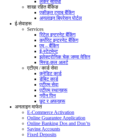
लकर सुविधा
शाखा रहित बैंकिङ
एकीकृत ट्याब बैंकिंग
अनलाइन बिप्रेसन पोर्टल
ई-सेवाहरू
Services
रिटेल इन्टरनेट बैंकिंग
कर्पोरेट इन्टरनेट बैंकिंग
एम – बैंकिंग
ई-स्टेटमेन्ट
इलेक्ट्रोनिक चेक जम्मा मेसिन
मिस्ड-कल अलर्ट
एटीएम / कार्ड सेवा
क्रेडिट कार्ड
डेबिट कार्ड
एटीएम सेवा
एटीएम स्थानहरू
ग्रीन पिन
छुट र अफरहरू
अनलाइन मार्फत
E-Commerce Activation
Online Guarantee Application
Online Banking Dos and Don’ts
Saving Accounts
Fixed Deposits