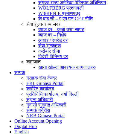
संयुक्त राज्य अमेरिका पैट्रियट अधिनियम
WOLFBERG प्रश्नावली
W-8BEN-E प्रमाणपत्र
के वाइ सी – ए एम एल CFT नीति
सेवा शुल्क र ब्याजदर
ब्याज दर – कर्जा तथा सापट
ब्याज दर – निक्षेप
आधार / स्प्रेड दर
सेवा शुल्कहरू
करोबार सीमा
विदेशी विनिमय दर
कागजात
खाता खोल्दा आवश्यक कागजातहरु
सम्पर्क
ग्राहक सेवा केन्द्र
EBL Gunaso Portal
कर्पोरेट कार्यालय
प्रतिनिधि कार्यालय, नयाँ दिल्ली
सूचना अधिकारी
गुनासो सुनुवाइ अधिकारी
सम्पर्क गर्नुहोस
NRB Gunaso Portal
Online Account Opening
Digital Hub
English