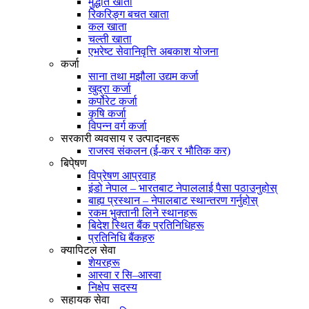
मुद्धति खाता
रिकरिङ्ग बचत खाता
कल खाता
चल्ती खाता
एभरेष्ट सेवानिवृत्ति अबकाश योजना
कर्जा
साना तथा मझौला उद्यम कर्जा
खुद्रा कर्जा
कर्पोरेट कर्जा
कृषि कर्जा
विपन्न वर्ग कर्जा
सरकारी व्यवसाय र उत्पादनहरू
राजस्व संकलन (ई-कर र भौतिक कर)
बिपे्षण
विप्रेषण आप्रवाह
इंडो नेपाल – भारतबाट नेपाललाई पैसा पठाउनुहोस्
बाह्य प्रस्थान – नेपालबाट स्थान्तरण गर्नुहोस्
रकम भुक्तानी लिने स्थानहरू
बिदेश स्थित बैंक प्रतिनिधिहरू
प्रतिनिधि बैंकहरु
क्यापिटल सेवा
शेयरहरू
आस्वा र सि–आस्वा
निक्षेप सदस्य
सहायक सेवा