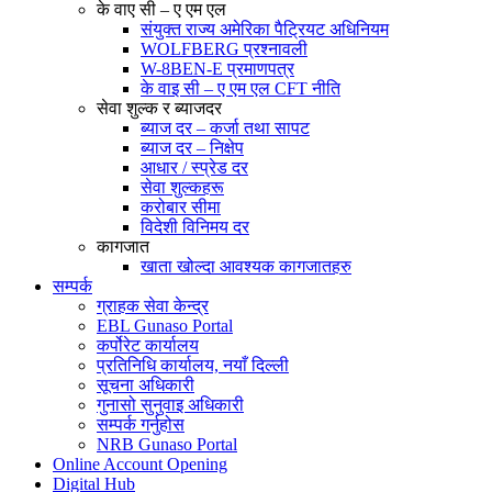
के वाए सी – ए एम एल
संयुक्त राज्य अमेरिका पैट्रियट अधिनियम
WOLFBERG प्रश्नावली
W-8BEN-E प्रमाणपत्र
के वाइ सी – ए एम एल CFT नीति
सेवा शुल्क र ब्याजदर
ब्याज दर – कर्जा तथा सापट
ब्याज दर – निक्षेप
आधार / स्प्रेड दर
सेवा शुल्कहरू
करोबार सीमा
विदेशी विनिमय दर
कागजात
खाता खोल्दा आवश्यक कागजातहरु
सम्पर्क
ग्राहक सेवा केन्द्र
EBL Gunaso Portal
कर्पोरेट कार्यालय
प्रतिनिधि कार्यालय, नयाँ दिल्ली
सूचना अधिकारी
गुनासो सुनुवाइ अधिकारी
सम्पर्क गर्नुहोस
NRB Gunaso Portal
Online Account Opening
Digital Hub