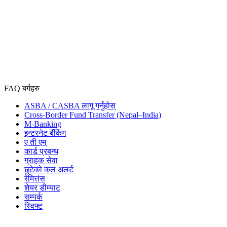
FAQ बर्गहरु
ASBA / CASBA लागू गर्नुहोस्
Cross-Border Fund Transfer (Nepal–India)
M-Banking
इन्टरनेट बैंकिंग
ए ती एम्
कार्ड प्रबन्ध
ग्राहक सेवा
छुटेको कल अलर्ट
रेमित्तंस
शेयर डीम्याट
सम्पर्क
स्विफ्ट