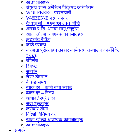
डाउनलोडहरू
संयुक्त राज्य अमेरिका पैट्रियट अधिनियम
WOLFBERG प्रश्नावली
W-8BEN-E प्रमाणपत्र
के वाइ सी – ए एम एल CFT नीति
आस्वा र सि–आस्वा लागू गर्नुहोस्
खाता खोल्दा आवश्यक कागजातहरु
इन्टरनेट बैंकिंग
कार्ड प्रबन्ध
करदाता प्रोत्साहन उपहार कार्यक्रम सञ्चालन कार्यविधि,
२०८३
रेमित्तंस
स्विफ्ट
सम्पर्क
शेयर डीम्याट
बैंकिङ समय
ब्याज दर – कर्जा तथा सापट
ब्याज दर – निक्षेप
आधार / स्प्रेड दर
सेवा शुल्कहरू
करोबार सीमा
विदेशी विनिमय दर
खाता खोल्दा आवश्यक कागजातहरु
डाउनलोडहरू
सम्पर्क