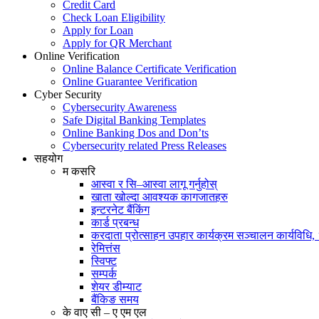
Credit Card
Check Loan Eligibility
Apply for Loan
Apply for QR Merchant
Online Verification
Online Balance Certificate Verification
Online Guarantee Verification
Cyber Security
Cybersecurity Awareness
Safe Digital Banking Templates
Online Banking Dos and Don’ts
Cybersecurity related Press Releases
सहयोग
म कसरि
आस्वा र सि–आस्वा लागू गर्नुहोस्
खाता खोल्दा आवश्यक कागजातहरु
इन्टरनेट बैंकिंग
कार्ड प्रबन्ध
करदाता प्रोत्साहन उपहार कार्यक्रम सञ्चालन कार्यविधि
रेमित्तंस
स्विफ्ट
सम्पर्क
शेयर डीम्याट
बैंकिङ समय
के वाए सी – ए एम एल