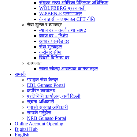
संयुक्त राज्य अमेरिका पैट्रियट अधिनियम
WOLFBERG प्रश्नावली
W-8BEN-E प्रमाणपत्र
के वाइ सी – ए एम एल CFT नीति
सेवा शुल्क र ब्याजदर
ब्याज दर – कर्जा तथा सापट
ब्याज दर – निक्षेप
आधार / स्प्रेड दर
सेवा शुल्कहरू
करोबार सीमा
विदेशी विनिमय दर
कागजात
खाता खोल्दा आवश्यक कागजातहरु
सम्पर्क
ग्राहक सेवा केन्द्र
EBL Gunaso Portal
कर्पोरेट कार्यालय
प्रतिनिधि कार्यालय, नयाँ दिल्ली
सूचना अधिकारी
गुनासो सुनुवाइ अधिकारी
सम्पर्क गर्नुहोस
NRB Gunaso Portal
Online Account Opening
Digital Hub
English