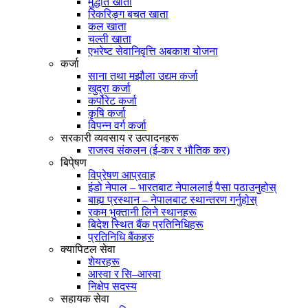
मुद्धति खाता
रिकरिङ्ग बचत खाता
कल खाता
चल्ती खाता
एभरेष्ट सेवानिवृत्ति अबकाश योजना
कर्जा
साना तथा मझौला उद्यम कर्जा
खुद्रा कर्जा
कर्पोरेट कर्जा
कृषि कर्जा
विपन्न वर्ग कर्जा
सरकारी व्यवसाय र उत्पादनहरू
राजस्व संकलन (ई-कर र भौतिक कर)
बिपे्षण
विप्रेषण आप्रवाह
इंडो नेपाल – भारतबाट नेपाललाई पैसा पठाउनुहोस्
बाह्य प्रस्थान – नेपालबाट स्थान्तरण गर्नुहोस्
रकम भुक्तानी लिने स्थानहरू
बिदेश स्थित बैंक प्रतिनिधिहरू
प्रतिनिधि बैंकहरु
क्यापिटल सेवा
शेयरहरू
आस्वा र सि–आस्वा
निक्षेप सदस्य
सहायक सेवा