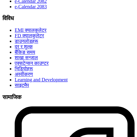
e-Calendar 2082
e-Calendar 2083
विविध
EMI क्यालकुलेटर
FD क्यालकुलेटर
डाउनलोडहरू
दर र शुल्क
बैंकिङ समय
शाखा सन्जाल
एक्सटेन्सन काउण्टर
भिडियोहरू
अस्वीकरण
Learning and Development
साइटमैप
सामाजिक