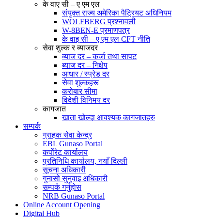
के वाए सी – ए एम एल
संयुक्त राज्य अमेरिका पैट्रियट अधिनियम
WOLFBERG प्रश्नावली
W-8BEN-E प्रमाणपत्र
के वाइ सी – ए एम एल CFT नीति
सेवा शुल्क र ब्याजदर
ब्याज दर – कर्जा तथा सापट
ब्याज दर – निक्षेप
आधार / स्प्रेड दर
सेवा शुल्कहरू
करोबार सीमा
विदेशी विनिमय दर
कागजात
खाता खोल्दा आवश्यक कागजातहरु
सम्पर्क
ग्राहक सेवा केन्द्र
EBL Gunaso Portal
कर्पोरेट कार्यालय
प्रतिनिधि कार्यालय, नयाँ दिल्ली
सूचना अधिकारी
गुनासो सुनुवाइ अधिकारी
सम्पर्क गर्नुहोस
NRB Gunaso Portal
Online Account Opening
Digital Hub