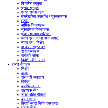
विभागिय प्रमुख
प्रदेश प्रमुख
शाखा सन्जालहरू
उल्लेखनिय उपलब्धि र पुरस्कारहरू
CSR
वार्षिक विवरणहरू
त्रैमासिक विवरणहरू
पूंजी पर्याप्तता तालिका
ब्याज दर – कर्जा तथा सापट
ब्याज दर – निक्षेप
आधार / स्प्रेड दर
सेवा शुल्कहरू
करोबार सीमा
विदेशी विनिमय दर
हाम्रा सेवाहरु
निक्षेप
कर्जा
सरकारी व्यवसाय
बिपे्षण
क्यापिटल सेवा
सहायक सेवा
शाखा रहित बैंकिङ
बचत खाता
विदेशी मुद्रा निक्षेप खाताहरू
मुद्धति खाता