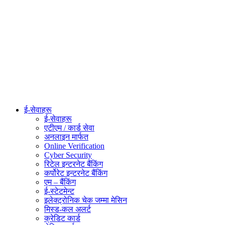
ई-सेवाहरू
ई-सेवाहरू
एटीएम / कार्ड सेवा
अनलाइन मार्फत
Online Verification
Cyber Security
रिटेल इन्टरनेट बैंकिंग
कर्पोरेट इन्टरनेट बैंकिंग
एम – बैंकिंग
ई-स्टेटमेन्ट
इलेक्ट्रोनिक चेक जम्मा मेसिन
मिस्ड-कल अलर्ट
क्रेडिट कार्ड