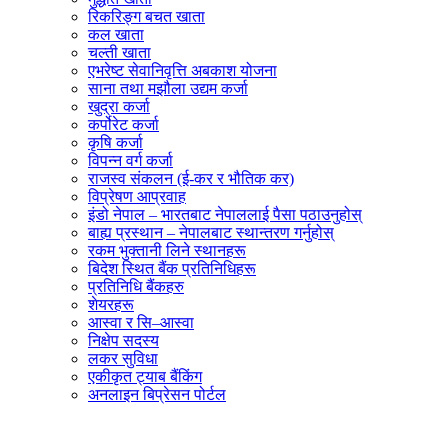
रिकरिङ्ग बचत खाता
कल खाता
चल्ती खाता
एभरेष्ट सेवानिवृत्ति अबकाश योजना
साना तथा मझौला उद्यम कर्जा
खुद्रा कर्जा
कर्पोरेट कर्जा
कृषि कर्जा
विपन्न वर्ग कर्जा
राजस्व संकलन (ई-कर र भौतिक कर)
विप्रेषण आप्रवाह
इंडो नेपाल – भारतबाट नेपाललाई पैसा पठाउनुहोस्
बाह्य प्रस्थान – नेपालबाट स्थान्तरण गर्नुहोस्
रकम भुक्तानी लिने स्थानहरू
बिदेश स्थित बैंक प्रतिनिधिहरू
प्रतिनिधि बैंकहरु
शेयरहरू
आस्वा र सि–आस्वा
निक्षेप सदस्य
लकर सुविधा
एकीकृत ट्याब बैंकिंग
अनलाइन बिप्रेसन पोर्टल