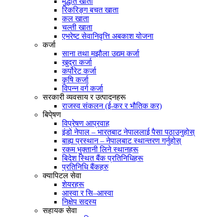
मुद्धति खाता
रिकरिङ्ग बचत खाता
कल खाता
चल्ती खाता
एभरेष्ट सेवानिवृत्ति अबकाश योजना
कर्जा
साना तथा मझौला उद्यम कर्जा
खुद्रा कर्जा
कर्पोरेट कर्जा
कृषि कर्जा
विपन्न वर्ग कर्जा
सरकारी व्यवसाय र उत्पादनहरू
राजस्व संकलन (ई-कर र भौतिक कर)
बिपे्षण
विप्रेषण आप्रवाह
इंडो नेपाल – भारतबाट नेपाललाई पैसा पठाउनुहोस्
बाह्य प्रस्थान – नेपालबाट स्थान्तरण गर्नुहोस्
रकम भुक्तानी लिने स्थानहरू
बिदेश स्थित बैंक प्रतिनिधिहरू
प्रतिनिधि बैंकहरु
क्यापिटल सेवा
शेयरहरू
आस्वा र सि–आस्वा
निक्षेप सदस्य
सहायक सेवा