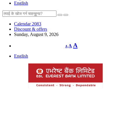
English
Calendar 2083
Discount & offers
Sunday, August 9, 2026
Decrease
Reset
Increase
A
A
A
font
font
size.
font
size.
English
size.