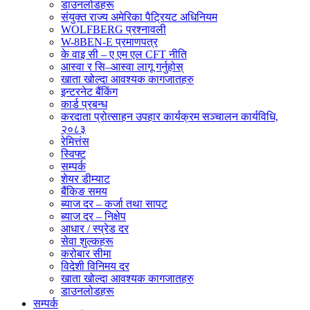
डाउनलोडहरू
संयुक्त राज्य अमेरिका पैट्रियट अधिनियम
WOLFBERG प्रश्नावली
W-8BEN-E प्रमाणपत्र
के वाइ सी – ए एम एल CFT नीति
आस्वा र सि–आस्वा लागू गर्नुहोस्
खाता खोल्दा आवश्यक कागजातहरु
इन्टरनेट बैंकिंग
कार्ड प्रबन्ध
करदाता प्रोत्साहन उपहार कार्यक्रम सञ्चालन कार्यविधि,
२०८३
रेमित्तंस
स्विफ्ट
सम्पर्क
शेयर डीम्याट
बैंकिङ समय
ब्याज दर – कर्जा तथा सापट
ब्याज दर – निक्षेप
आधार / स्प्रेड दर
सेवा शुल्कहरू
करोबार सीमा
विदेशी विनिमय दर
खाता खोल्दा आवश्यक कागजातहरु
डाउनलोडहरू
सम्पर्क