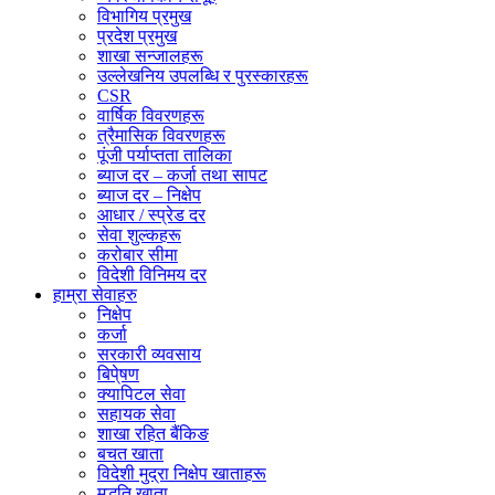
विभागिय प्रमुख
प्रदेश प्रमुख
शाखा सन्जालहरू
उल्लेखनिय उपलब्धि र पुरस्कारहरू
CSR
वार्षिक विवरणहरू
त्रैमासिक विवरणहरू
पूंजी पर्याप्तता तालिका
ब्याज दर – कर्जा तथा सापट
ब्याज दर – निक्षेप
आधार / स्प्रेड दर
सेवा शुल्कहरू
करोबार सीमा
विदेशी विनिमय दर
हाम्रा सेवाहरु
निक्षेप
कर्जा
सरकारी व्यवसाय
बिपे्षण
क्यापिटल सेवा
सहायक सेवा
शाखा रहित बैंकिङ
बचत खाता
विदेशी मुद्रा निक्षेप खाताहरू
मुद्धति खाता