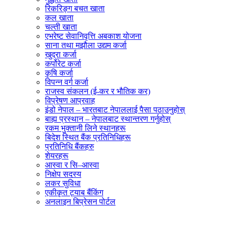
रिकरिङ्ग बचत खाता
कल खाता
चल्ती खाता
एभरेष्ट सेवानिवृत्ति अबकाश योजना
साना तथा मझौला उद्यम कर्जा
खुद्रा कर्जा
कर्पोरेट कर्जा
कृषि कर्जा
विपन्न वर्ग कर्जा
राजस्व संकलन (ई-कर र भौतिक कर)
विप्रेषण आप्रवाह
इंडो नेपाल – भारतबाट नेपाललाई पैसा पठाउनुहोस्
बाह्य प्रस्थान – नेपालबाट स्थान्तरण गर्नुहोस्
रकम भुक्तानी लिने स्थानहरू
बिदेश स्थित बैंक प्रतिनिधिहरू
प्रतिनिधि बैंकहरु
शेयरहरू
आस्वा र सि–आस्वा
निक्षेप सदस्य
लकर सुविधा
एकीकृत ट्याब बैंकिंग
अनलाइन बिप्रेसन पोर्टल