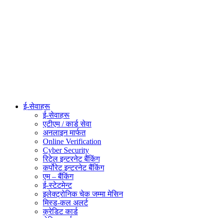
ई-सेवाहरू
ई-सेवाहरू
एटीएम / कार्ड सेवा
अनलाइन मार्फत
Online Verification
Cyber Security
रिटेल इन्टरनेट बैंकिंग
कर्पोरेट इन्टरनेट बैंकिंग
एम – बैंकिंग
ई-स्टेटमेन्ट
इलेक्ट्रोनिक चेक जम्मा मेसिन
मिस्ड-कल अलर्ट
क्रेडिट कार्ड