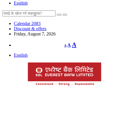
English
Calendar 2083
Discount & offers
Friday, August 7, 2026
Decrease
Reset
Increase
A
A
A
font
font
size.
font
size.
English
size.