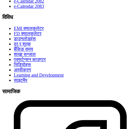
e-Calendar 2082
e-Calendar 2083
विविध
EMI क्यालकुलेटर
FD क्यालकुलेटर
डाउनलोडहरू
दर र शुल्क
बैंकिङ समय
शाखा सन्जाल
एक्सटेन्सन काउण्टर
भिडियोहरू
अस्वीकरण
Learning and Development
साइटमैप
सामाजिक