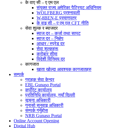
के वाए सी – ए एम एल
संयुक्त राज्य अमेरिका पैट्रियट अधिनियम
WOLFBERG प्रश्नावली
W-8BEN-E प्रमाणपत्र
के वाइ सी – ए एम एल CFT नीति
सेवा शुल्क र ब्याजदर
ब्याज दर – कर्जा तथा सापट
ब्याज दर – निक्षेप
आधार / स्प्रेड दर
सेवा शुल्कहरू
करोबार सीमा
विदेशी विनिमय दर
कागजात
खाता खोल्दा आवश्यक कागजातहरु
सम्पर्क
ग्राहक सेवा केन्द्र
EBL Gunaso Portal
कर्पोरेट कार्यालय
प्रतिनिधि कार्यालय, नयाँ दिल्ली
सूचना अधिकारी
गुनासो सुनुवाइ अधिकारी
सम्पर्क गर्नुहोस
NRB Gunaso Portal
Online Account Opening
Digital Hub