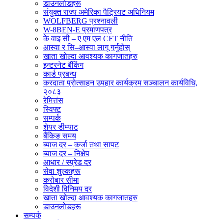
डाउनलोडहरू
संयुक्त राज्य अमेरिका पैट्रियट अधिनियम
WOLFBERG प्रश्नावली
W-8BEN-E प्रमाणपत्र
के वाइ सी – ए एम एल CFT नीति
आस्वा र सि–आस्वा लागू गर्नुहोस्
खाता खोल्दा आवश्यक कागजातहरु
इन्टरनेट बैंकिंग
कार्ड प्रबन्ध
करदाता प्रोत्साहन उपहार कार्यक्रम सञ्चालन कार्यविधि,
२०८३
रेमित्तंस
स्विफ्ट
सम्पर्क
शेयर डीम्याट
बैंकिङ समय
ब्याज दर – कर्जा तथा सापट
ब्याज दर – निक्षेप
आधार / स्प्रेड दर
सेवा शुल्कहरू
करोबार सीमा
विदेशी विनिमय दर
खाता खोल्दा आवश्यक कागजातहरु
डाउनलोडहरू
सम्पर्क