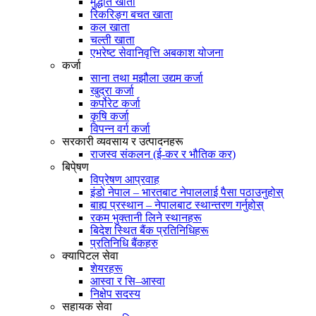
मुद्धति खाता
रिकरिङ्ग बचत खाता
कल खाता
चल्ती खाता
एभरेष्ट सेवानिवृत्ति अबकाश योजना
कर्जा
साना तथा मझौला उद्यम कर्जा
खुद्रा कर्जा
कर्पोरेट कर्जा
कृषि कर्जा
विपन्न वर्ग कर्जा
सरकारी व्यवसाय र उत्पादनहरू
राजस्व संकलन (ई-कर र भौतिक कर)
बिपे्षण
विप्रेषण आप्रवाह
इंडो नेपाल – भारतबाट नेपाललाई पैसा पठाउनुहोस्
बाह्य प्रस्थान – नेपालबाट स्थान्तरण गर्नुहोस्
रकम भुक्तानी लिने स्थानहरू
बिदेश स्थित बैंक प्रतिनिधिहरू
प्रतिनिधि बैंकहरु
क्यापिटल सेवा
शेयरहरू
आस्वा र सि–आस्वा
निक्षेप सदस्य
सहायक सेवा