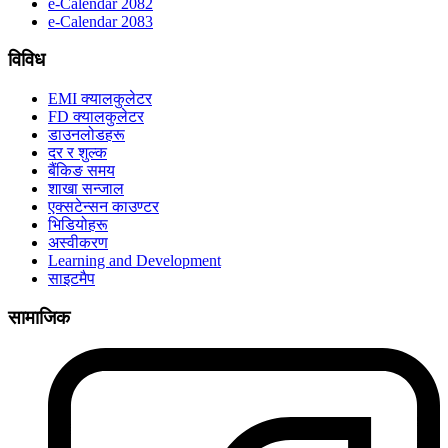
e-Calendar 2082
e-Calendar 2083
विविध
EMI क्यालकुलेटर
FD क्यालकुलेटर
डाउनलोडहरू
दर र शुल्क
बैंकिङ समय
शाखा सन्जाल
एक्सटेन्सन काउण्टर
भिडियोहरू
अस्वीकरण
Learning and Development
साइटमैप
सामाजिक