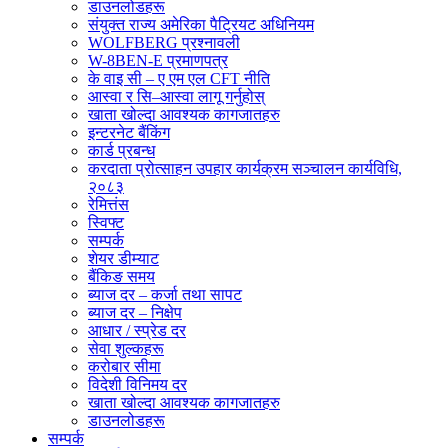
डाउनलोडहरू
संयुक्त राज्य अमेरिका पैट्रियट अधिनियम
WOLFBERG प्रश्नावली
W-8BEN-E प्रमाणपत्र
के वाइ सी – ए एम एल CFT नीति
आस्वा र सि–आस्वा लागू गर्नुहोस्
खाता खोल्दा आवश्यक कागजातहरु
इन्टरनेट बैंकिंग
कार्ड प्रबन्ध
करदाता प्रोत्साहन उपहार कार्यक्रम सञ्चालन कार्यविधि,
२०८३
रेमित्तंस
स्विफ्ट
सम्पर्क
शेयर डीम्याट
बैंकिङ समय
ब्याज दर – कर्जा तथा सापट
ब्याज दर – निक्षेप
आधार / स्प्रेड दर
सेवा शुल्कहरू
करोबार सीमा
विदेशी विनिमय दर
खाता खोल्दा आवश्यक कागजातहरु
डाउनलोडहरू
सम्पर्क