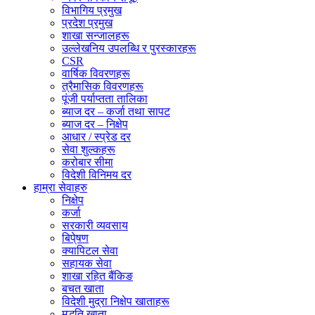
विभागिय प्रमुख
प्रदेश प्रमुख
शाखा सन्जालहरू
उल्लेखनिय उपलब्धि र पुरस्कारहरू
CSR
वार्षिक विवरणहरू
त्रैमासिक विवरणहरू
पूंजी पर्याप्तता तालिका
ब्याज दर – कर्जा तथा सापट
ब्याज दर – निक्षेप
आधार / स्प्रेड दर
सेवा शुल्कहरू
करोबार सीमा
विदेशी विनिमय दर
हाम्रा सेवाहरु
निक्षेप
कर्जा
सरकारी व्यवसाय
बिपे्षण
क्यापिटल सेवा
सहायक सेवा
शाखा रहित बैंकिङ
बचत खाता
विदेशी मुद्रा निक्षेप खाताहरू
मुद्धति खाता