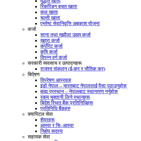
मुद्धति खाता
रिकरिङ्ग बचत खाता
कल खाता
चल्ती खाता
एभरेष्ट सेवानिवृत्ति अबकाश योजना
कर्जा
साना तथा मझौला उद्यम कर्जा
खुद्रा कर्जा
कर्पोरेट कर्जा
कृषि कर्जा
विपन्न वर्ग कर्जा
सरकारी व्यवसाय र उत्पादनहरू
राजस्व संकलन (ई-कर र भौतिक कर)
बिपे्षण
विप्रेषण आप्रवाह
इंडो नेपाल – भारतबाट नेपाललाई पैसा पठाउनुहोस्
बाह्य प्रस्थान – नेपालबाट स्थान्तरण गर्नुहोस्
रकम भुक्तानी लिने स्थानहरू
बिदेश स्थित बैंक प्रतिनिधिहरू
प्रतिनिधि बैंकहरु
क्यापिटल सेवा
शेयरहरू
आस्वा र सि–आस्वा
निक्षेप सदस्य
सहायक सेवा