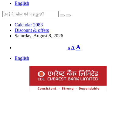
English
Calendar 2083
Discount & offers
Saturday, August 8, 2026
Decrease
Reset
Increase
A
A
A
font
font
size.
font
size.
English
size.