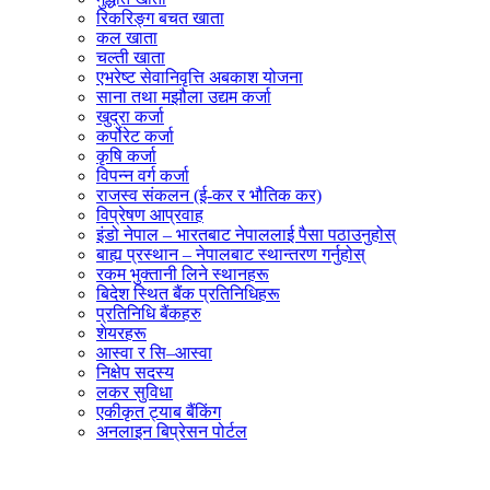
रिकरिङ्ग बचत खाता
कल खाता
चल्ती खाता
एभरेष्ट सेवानिवृत्ति अबकाश योजना
साना तथा मझौला उद्यम कर्जा
खुद्रा कर्जा
कर्पोरेट कर्जा
कृषि कर्जा
विपन्न वर्ग कर्जा
राजस्व संकलन (ई-कर र भौतिक कर)
विप्रेषण आप्रवाह
इंडो नेपाल – भारतबाट नेपाललाई पैसा पठाउनुहोस्
बाह्य प्रस्थान – नेपालबाट स्थान्तरण गर्नुहोस्
रकम भुक्तानी लिने स्थानहरू
बिदेश स्थित बैंक प्रतिनिधिहरू
प्रतिनिधि बैंकहरु
शेयरहरू
आस्वा र सि–आस्वा
निक्षेप सदस्य
लकर सुविधा
एकीकृत ट्याब बैंकिंग
अनलाइन बिप्रेसन पोर्टल