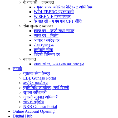
के वाए सी – ए एम एल
संयुक्त राज्य अमेरिका पैट्रियट अधिनियम
WOLFBERG प्रश्नावली
W-8BEN-E प्रमाणपत्र
के वाइ सी – ए एम एल CFT नीति
सेवा शुल्क र ब्याजदर
ब्याज दर – कर्जा तथा सापट
ब्याज दर – निक्षेप
आधार / स्प्रेड दर
सेवा शुल्कहरू
करोबार सीमा
विदेशी विनिमय दर
कागजात
खाता खोल्दा आवश्यक कागजातहरु
सम्पर्क
ग्राहक सेवा केन्द्र
EBL Gunaso Portal
कर्पोरेट कार्यालय
प्रतिनिधि कार्यालय, नयाँ दिल्ली
सूचना अधिकारी
गुनासो सुनुवाइ अधिकारी
सम्पर्क गर्नुहोस
NRB Gunaso Portal
Online Account Opening
Digital Hub