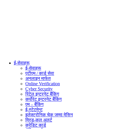
ई-सेवाहरू
ई-सेवाहरू
एटीएम / कार्ड सेवा
अनलाइन मार्फत
Online Verification
Cyber Security
रिटेल इन्टरनेट बैंकिंग
कर्पोरेट इन्टरनेट बैंकिंग
एम – बैंकिंग
ई-स्टेटमेन्ट
इलेक्ट्रोनिक चेक जम्मा मेसिन
मिस्ड-कल अलर्ट
क्रेडिट कार्ड