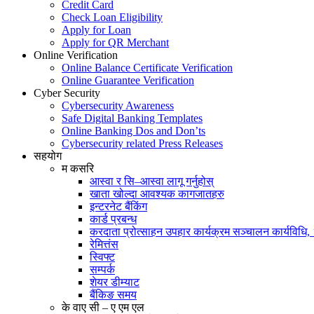
Credit Card
Check Loan Eligibility
Apply for Loan
Apply for QR Merchant
Online Verification
Online Balance Certificate Verification
Online Guarantee Verification
Cyber Security
Cybersecurity Awareness
Safe Digital Banking Templates
Online Banking Dos and Don’ts
Cybersecurity related Press Releases
सहयोग
म कसरि
आस्वा र सि–आस्वा लागू गर्नुहोस्
खाता खोल्दा आवश्यक कागजातहरु
इन्टरनेट बैंकिंग
कार्ड प्रबन्ध
करदाता प्रोत्साहन उपहार कार्यक्रम सञ्चालन कार्यविधि
रेमित्तंस
स्विफ्ट
सम्पर्क
शेयर डीम्याट
बैंकिङ समय
के वाए सी – ए एम एल