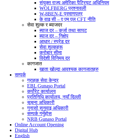
संयुक्त राज्य अमेरिका पैट्रियट अधिनियम
WOLFBERG प्रश्नावली
W-8BEN-E प्रमाणपत्र
के वाइ सी – ए एम एल CFT नीति
सेवा शुल्क र ब्याजदर
ब्याज दर – कर्जा तथा सापट
ब्याज दर – निक्षेप
आधार / स्प्रेड दर
सेवा शुल्कहरू
करोबार सीमा
विदेशी विनिमय दर
कागजात
खाता खोल्दा आवश्यक कागजातहरु
सम्पर्क
ग्राहक सेवा केन्द्र
EBL Gunaso Portal
कर्पोरेट कार्यालय
प्रतिनिधि कार्यालय, नयाँ दिल्ली
सूचना अधिकारी
गुनासो सुनुवाइ अधिकारी
सम्पर्क गर्नुहोस
NRB Gunaso Portal
Online Account Opening
Digital Hub
English