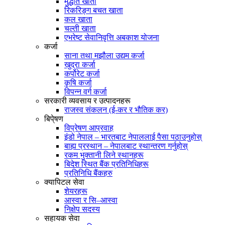
मुद्धति खाता
रिकरिङ्ग बचत खाता
कल खाता
चल्ती खाता
एभरेष्ट सेवानिवृत्ति अबकाश योजना
कर्जा
साना तथा मझौला उद्यम कर्जा
खुद्रा कर्जा
कर्पोरेट कर्जा
कृषि कर्जा
विपन्न वर्ग कर्जा
सरकारी व्यवसाय र उत्पादनहरू
राजस्व संकलन (ई-कर र भौतिक कर)
बिपे्षण
विप्रेषण आप्रवाह
इंडो नेपाल – भारतबाट नेपाललाई पैसा पठाउनुहोस्
बाह्य प्रस्थान – नेपालबाट स्थान्तरण गर्नुहोस्
रकम भुक्तानी लिने स्थानहरू
बिदेश स्थित बैंक प्रतिनिधिहरू
प्रतिनिधि बैंकहरु
क्यापिटल सेवा
शेयरहरू
आस्वा र सि–आस्वा
निक्षेप सदस्य
सहायक सेवा