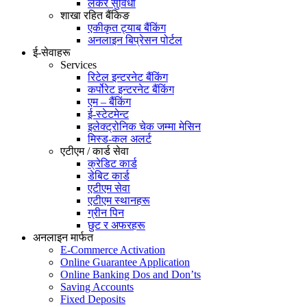
लकर सुविधा
शाखा रहित बैंकिङ
एकीकृत ट्याब बैंकिंग
अनलाइन बिप्रेसन पोर्टल
ई-सेवाहरू
Services
रिटेल इन्टरनेट बैंकिंग
कर्पोरेट इन्टरनेट बैंकिंग
एम – बैंकिंग
ई-स्टेटमेन्ट
इलेक्ट्रोनिक चेक जम्मा मेसिन
मिस्ड-कल अलर्ट
एटीएम / कार्ड सेवा
क्रेडिट कार्ड
डेबिट कार्ड
एटीएम सेवा
एटीएम स्थानहरू
ग्रीन पिन
छुट र अफरहरू
अनलाइन मार्फत
E-Commerce Activation
Online Guarantee Application
Online Banking Dos and Don’ts
Saving Accounts
Fixed Deposits