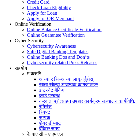
Credit Card
Check Loan Eligibility
Apply for Loan
Apply for QR Merchant
Online Verification
Online Balance Certificate Verification
Online Guarantee Verification
Cyber Security
Cybersecurity Awareness
Safe Digital Banking Templates
Online Banking Dos and Don’ts
Cybersecurity related Press Releases
सहयोग
म कसरि
आस्वा र सि–आस्वा लागू गर्नुहोस्
खाता खोल्दा आवश्यक कागजातहरु
इन्टरनेट बैंकिंग
कार्ड प्रबन्ध
करदाता प्रोत्साहन उपहार कार्यक्रम सञ्चालन कार्यविधि
रेमित्तंस
स्विफ्ट
सम्पर्क
शेयर डीम्याट
बैंकिङ समय
के वाए सी – ए एम एल