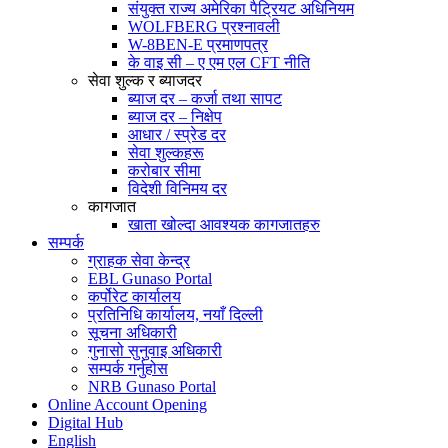
संयुक्त राज्य अमेरिका पैट्रियट अधिनियम
WOLFBERG प्रश्नावली
W-8BEN-E प्रमाणपत्र
के वाइ सी – ए एम एल CFT नीति
सेवा शुल्क र ब्याजदर
ब्याज दर – कर्जा तथा सापट
ब्याज दर – निक्षेप
आधार / स्प्रेड दर
सेवा शुल्कहरू
करोबार सीमा
विदेशी विनिमय दर
कागजात
खाता खोल्दा आवश्यक कागजातहरु
सम्पर्क
ग्राहक सेवा केन्द्र
EBL Gunaso Portal
कर्पोरेट कार्यालय
प्रतिनिधि कार्यालय, नयाँ दिल्ली
सूचना अधिकारी
गुनासो सुनुवाइ अधिकारी
सम्पर्क गर्नुहोस
NRB Gunaso Portal
Online Account Opening
Digital Hub
English