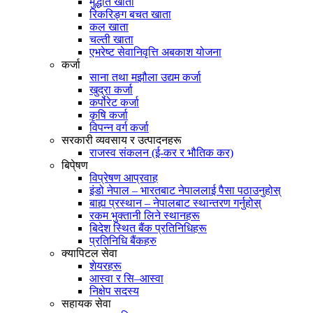
मुद्धति खाता
रिकरिङ्ग बचत खाता
कल खाता
चल्ती खाता
एभरेष्ट सेवानिवृत्ति अबकाश योजना
कर्जा
साना तथा मझौला उद्यम कर्जा
खुद्रा कर्जा
कर्पोरेट कर्जा
कृषि कर्जा
विपन्न वर्ग कर्जा
सरकारी व्यवसाय र उत्पादनहरू
राजस्व संकलन (ई-कर र भौतिक कर)
बिपे्षण
विप्रेषण आप्रवाह
इंडो नेपाल – भारतबाट नेपाललाई पैसा पठाउनुहोस्
बाह्य प्रस्थान – नेपालबाट स्थान्तरण गर्नुहोस्
रकम भुक्तानी लिने स्थानहरू
बिदेश स्थित बैंक प्रतिनिधिहरू
प्रतिनिधि बैंकहरु
क्यापिटल सेवा
शेयरहरू
आस्वा र सि–आस्वा
निक्षेप सदस्य
सहायक सेवा