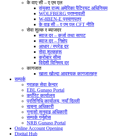
के वाए सी – ए एम एल
संयुक्त राज्य अमेरिका पैट्रियट अधिनियम
WOLFBERG प्रश्नावली
W-8BEN-E प्रमाणपत्र
के वाइ सी – ए एम एल CFT नीति
सेवा शुल्क र ब्याजदर
ब्याज दर – कर्जा तथा सापट
ब्याज दर – निक्षेप
आधार / स्प्रेड दर
सेवा शुल्कहरू
करोबार सीमा
विदेशी विनिमय दर
कागजात
खाता खोल्दा आवश्यक कागजातहरु
सम्पर्क
ग्राहक सेवा केन्द्र
EBL Gunaso Portal
कर्पोरेट कार्यालय
प्रतिनिधि कार्यालय, नयाँ दिल्ली
सूचना अधिकारी
गुनासो सुनुवाइ अधिकारी
सम्पर्क गर्नुहोस
NRB Gunaso Portal
Online Account Opening
Digital Hub