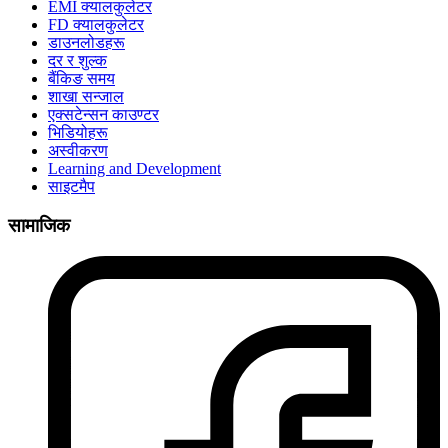
EMI क्यालकुलेटर
FD क्यालकुलेटर
डाउनलोडहरू
दर र शुल्क
बैंकिङ समय
शाखा सन्जाल
एक्सटेन्सन काउण्टर
भिडियोहरू
अस्वीकरण
Learning and Development
साइटमैप
सामाजिक