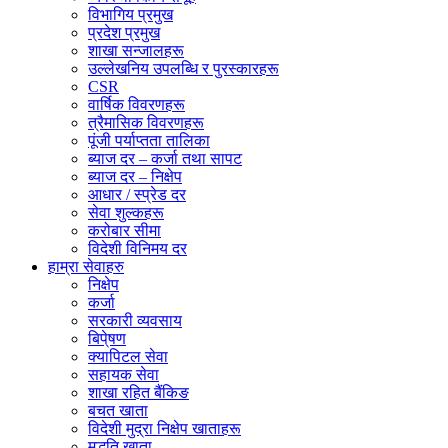
विभागिय प्रमुख
प्रदेश प्रमुख
शाखा सन्जालहरू
उल्लेखनिय उपलब्धि र पुरस्कारहरू
CSR
वार्षिक विवरणहरू
त्रैमासिक विवरणहरू
पूंजी पर्याप्तता तालिका
ब्याज दर – कर्जा तथा सापट
ब्याज दर – निक्षेप
आधार / स्प्रेड दर
सेवा शुल्कहरू
करोबार सीमा
विदेशी विनिमय दर
हाम्रा सेवाहरु
निक्षेप
कर्जा
सरकारी व्यवसाय
बिपे्षण
क्यापिटल सेवा
सहायक सेवा
शाखा रहित बैंकिङ
बचत खाता
विदेशी मुद्रा निक्षेप खाताहरू
मुद्धति खाता