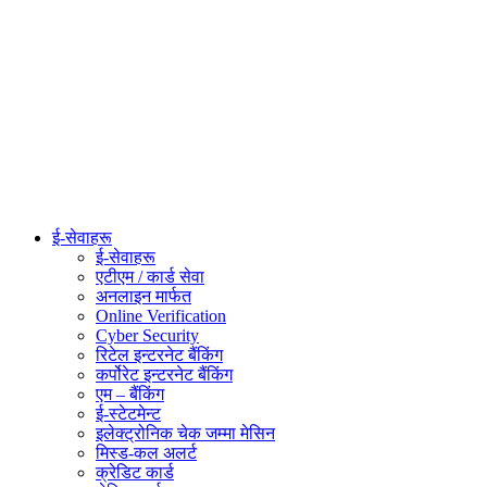
ई-सेवाहरू
ई-सेवाहरू
एटीएम / कार्ड सेवा
अनलाइन मार्फत
Online Verification
Cyber Security
रिटेल इन्टरनेट बैंकिंग
कर्पोरेट इन्टरनेट बैंकिंग
एम – बैंकिंग
ई-स्टेटमेन्ट
इलेक्ट्रोनिक चेक जम्मा मेसिन
मिस्ड-कल अलर्ट
क्रेडिट कार्ड