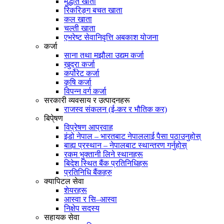
मुद्धति खाता
रिकरिङ्ग बचत खाता
कल खाता
चल्ती खाता
एभरेष्ट सेवानिवृत्ति अबकाश योजना
कर्जा
साना तथा मझौला उद्यम कर्जा
खुद्रा कर्जा
कर्पोरेट कर्जा
कृषि कर्जा
विपन्न वर्ग कर्जा
सरकारी व्यवसाय र उत्पादनहरू
राजस्व संकलन (ई-कर र भौतिक कर)
बिपे्षण
विप्रेषण आप्रवाह
इंडो नेपाल – भारतबाट नेपाललाई पैसा पठाउनुहोस्
बाह्य प्रस्थान – नेपालबाट स्थान्तरण गर्नुहोस्
रकम भुक्तानी लिने स्थानहरू
बिदेश स्थित बैंक प्रतिनिधिहरू
प्रतिनिधि बैंकहरु
क्यापिटल सेवा
शेयरहरू
आस्वा र सि–आस्वा
निक्षेप सदस्य
सहायक सेवा