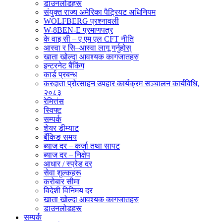
डाउनलोडहरू
संयुक्त राज्य अमेरिका पैट्रियट अधिनियम
WOLFBERG प्रश्नावली
W-8BEN-E प्रमाणपत्र
के वाइ सी – ए एम एल CFT नीति
आस्वा र सि–आस्वा लागू गर्नुहोस्
खाता खोल्दा आवश्यक कागजातहरु
इन्टरनेट बैंकिंग
कार्ड प्रबन्ध
करदाता प्रोत्साहन उपहार कार्यक्रम सञ्चालन कार्यविधि,
२०८३
रेमित्तंस
स्विफ्ट
सम्पर्क
शेयर डीम्याट
बैंकिङ समय
ब्याज दर – कर्जा तथा सापट
ब्याज दर – निक्षेप
आधार / स्प्रेड दर
सेवा शुल्कहरू
करोबार सीमा
विदेशी विनिमय दर
खाता खोल्दा आवश्यक कागजातहरु
डाउनलोडहरू
सम्पर्क