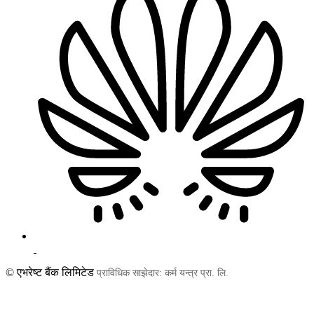
© एभरेष्ट बैंक लिमिटेड
प्राविधिक साझेदार: कर्म यन्त्र प्रा. लि.