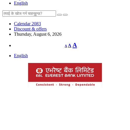
English
Calendar 2083
Discount & offers
Thursday, August 6, 2026
Decrease
Reset
Increase
A
A
A
font
font
size.
font
size.
English
size.