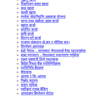
रिकरिङ्ग बचत खाता
कल खाता
चल्ती खाता
एभरेष्ट सेवानिवृत्ति अबकाश योजना
साना तथा मझौला उद्यम कर्जा
खुद्रा कर्जा
कर्पोरेट कर्जा
कृषि कर्जा
विपन्न वर्ग कर्जा
राजस्व संकलन (ई-कर र भौतिक कर)
विप्रेषण आप्रवाह
इंडो नेपाल – भारतबाट नेपाललाई पैसा पठाउनुहोस्
बाह्य प्रस्थान – नेपालबाट स्थान्तरण गर्नुहोस्
रकम भुक्तानी लिने स्थानहरू
बिदेश स्थित बैंक प्रतिनिधिहरू
प्रतिनिधि बैंकहरु
शेयरहरू
आस्वा र सि–आस्वा
निक्षेप सदस्य
लकर सुविधा
एकीकृत ट्याब बैंकिंग
अनलाइन बिप्रेसन पोर्टल