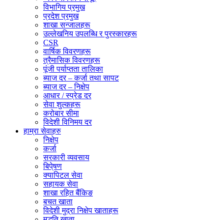
विभागिय प्रमुख
प्रदेश प्रमुख
शाखा सन्जालहरू
उल्लेखनिय उपलब्धि र पुरस्कारहरू
CSR
वार्षिक विवरणहरू
त्रैमासिक विवरणहरू
पूंजी पर्याप्तता तालिका
ब्याज दर – कर्जा तथा सापट
ब्याज दर – निक्षेप
आधार / स्प्रेड दर
सेवा शुल्कहरू
करोबार सीमा
विदेशी विनिमय दर
हाम्रा सेवाहरु
निक्षेप
कर्जा
सरकारी व्यवसाय
बिपे्षण
क्यापिटल सेवा
सहायक सेवा
शाखा रहित बैंकिङ
बचत खाता
विदेशी मुद्रा निक्षेप खाताहरू
मुद्धति खाता