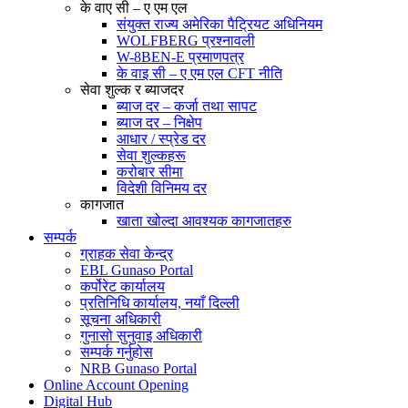
के वाए सी – ए एम एल
संयुक्त राज्य अमेरिका पैट्रियट अधिनियम
WOLFBERG प्रश्नावली
W-8BEN-E प्रमाणपत्र
के वाइ सी – ए एम एल CFT नीति
सेवा शुल्क र ब्याजदर
ब्याज दर – कर्जा तथा सापट
ब्याज दर – निक्षेप
आधार / स्प्रेड दर
सेवा शुल्कहरू
करोबार सीमा
विदेशी विनिमय दर
कागजात
खाता खोल्दा आवश्यक कागजातहरु
सम्पर्क
ग्राहक सेवा केन्द्र
EBL Gunaso Portal
कर्पोरेट कार्यालय
प्रतिनिधि कार्यालय, नयाँ दिल्ली
सूचना अधिकारी
गुनासो सुनुवाइ अधिकारी
सम्पर्क गर्नुहोस
NRB Gunaso Portal
Online Account Opening
Digital Hub