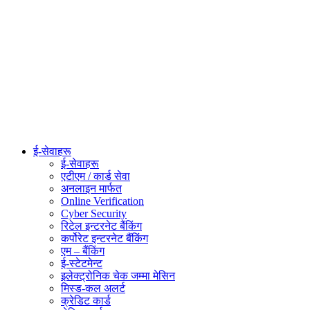
ई-सेवाहरू
ई-सेवाहरू
एटीएम / कार्ड सेवा
अनलाइन मार्फत
Online Verification
Cyber Security
रिटेल इन्टरनेट बैंकिंग
कर्पोरेट इन्टरनेट बैंकिंग
एम – बैंकिंग
ई-स्टेटमेन्ट
इलेक्ट्रोनिक चेक जम्मा मेसिन
मिस्ड-कल अलर्ट
क्रेडिट कार्ड