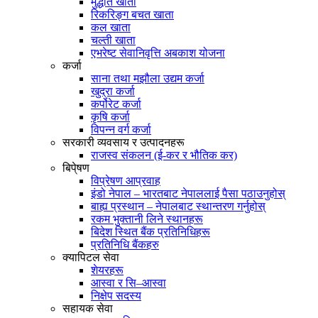
मुद्धति खाता
रिकरिङ्ग बचत खाता
कल खाता
चल्ती खाता
एभरेष्ट सेवानिवृत्ति अबकाश योजना
कर्जा
साना तथा मझौला उद्यम कर्जा
खुद्रा कर्जा
कर्पोरेट कर्जा
कृषि कर्जा
विपन्न वर्ग कर्जा
सरकारी व्यवसाय र उत्पादनहरू
राजस्व संकलन (ई-कर र भौतिक कर)
बिपे्षण
विप्रेषण आप्रवाह
इंडो नेपाल – भारतबाट नेपाललाई पैसा पठाउनुहोस्
बाह्य प्रस्थान – नेपालबाट स्थान्तरण गर्नुहोस्
रकम भुक्तानी लिने स्थानहरू
बिदेश स्थित बैंक प्रतिनिधिहरू
प्रतिनिधि बैंकहरु
क्यापिटल सेवा
शेयरहरू
आस्वा र सि–आस्वा
निक्षेप सदस्य
सहायक सेवा