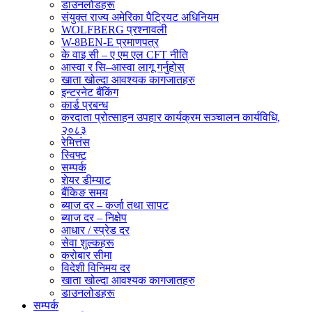
डाउनलोडहरू
संयुक्त राज्य अमेरिका पैट्रियट अधिनियम
WOLFBERG प्रश्नावली
W-8BEN-E प्रमाणपत्र
के वाइ सी – ए एम एल CFT नीति
आस्वा र सि–आस्वा लागू गर्नुहोस्
खाता खोल्दा आवश्यक कागजातहरु
इन्टरनेट बैंकिंग
कार्ड प्रबन्ध
करदाता प्रोत्साहन उपहार कार्यक्रम सञ्चालन कार्यविधि,
२०८३
रेमित्तंस
स्विफ्ट
सम्पर्क
शेयर डीम्याट
बैंकिङ समय
ब्याज दर – कर्जा तथा सापट
ब्याज दर – निक्षेप
आधार / स्प्रेड दर
सेवा शुल्कहरू
करोबार सीमा
विदेशी विनिमय दर
खाता खोल्दा आवश्यक कागजातहरु
डाउनलोडहरू
सम्पर्क