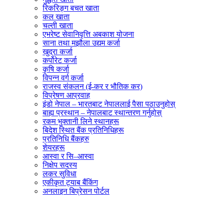
रिकरिङ्ग बचत खाता
कल खाता
चल्ती खाता
एभरेष्ट सेवानिवृत्ति अबकाश योजना
साना तथा मझौला उद्यम कर्जा
खुद्रा कर्जा
कर्पोरेट कर्जा
कृषि कर्जा
विपन्न वर्ग कर्जा
राजस्व संकलन (ई-कर र भौतिक कर)
विप्रेषण आप्रवाह
इंडो नेपाल – भारतबाट नेपाललाई पैसा पठाउनुहोस्
बाह्य प्रस्थान – नेपालबाट स्थान्तरण गर्नुहोस्
रकम भुक्तानी लिने स्थानहरू
बिदेश स्थित बैंक प्रतिनिधिहरू
प्रतिनिधि बैंकहरु
शेयरहरू
आस्वा र सि–आस्वा
निक्षेप सदस्य
लकर सुविधा
एकीकृत ट्याब बैंकिंग
अनलाइन बिप्रेसन पोर्टल