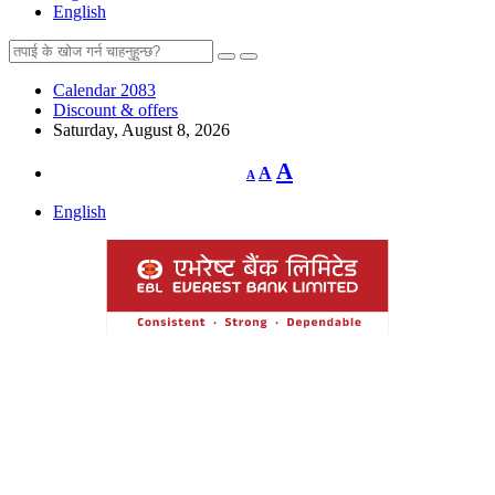
English
Calendar 2083
Discount & offers
Saturday, August 8, 2026
Decrease
Reset
Increase
A
A
A
font
font
size.
font
size.
English
size.