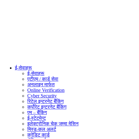
ई-सेवाहरू
ई-सेवाहरू
एटीएम / कार्ड सेवा
अनलाइन मार्फत
Online Verification
Cyber Security
रिटेल इन्टरनेट बैंकिंग
कर्पोरेट इन्टरनेट बैंकिंग
एम – बैंकिंग
ई-स्टेटमेन्ट
इलेक्ट्रोनिक चेक जम्मा मेसिन
मिस्ड-कल अलर्ट
क्रेडिट कार्ड