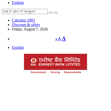
English
Calendar 2083
Discount & offers
Friday, August 7, 2026
Decrease
Reset
Increase
A
A
A
font
font
size.
font
size.
English
size.