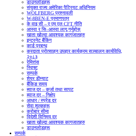
डाउनलोडहरू
संयुक्त राज्य अमेरिका पैट्रियट अधिनियम
WOLFBERG प्रश्नावली
W-8BEN-E प्रमाणपत्र
के वाइ सी – ए एम एल CFT नीति
आस्वा र सि–आस्वा लागू गर्नुहोस्
खाता खोल्दा आवश्यक कागजातहरु
इन्टरनेट बैंकिंग
कार्ड प्रबन्ध
करदाता प्रोत्साहन उपहार कार्यक्रम सञ्चालन कार्यविधि,
२०८३
रेमित्तंस
स्विफ्ट
सम्पर्क
शेयर डीम्याट
बैंकिङ समय
ब्याज दर – कर्जा तथा सापट
ब्याज दर – निक्षेप
आधार / स्प्रेड दर
सेवा शुल्कहरू
करोबार सीमा
विदेशी विनिमय दर
खाता खोल्दा आवश्यक कागजातहरु
डाउनलोडहरू
सम्पर्क