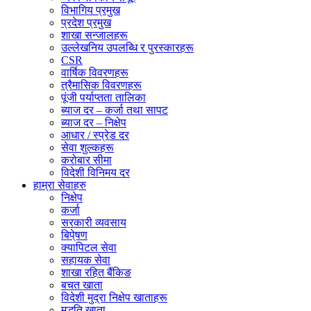
विभागिय प्रमुख
प्रदेश प्रमुख
शाखा सन्जालहरू
उल्लेखनिय उपलब्धि र पुरस्कारहरू
CSR
वार्षिक विवरणहरू
त्रैमासिक विवरणहरू
पूंजी पर्याप्तता तालिका
ब्याज दर – कर्जा तथा सापट
ब्याज दर – निक्षेप
आधार / स्प्रेड दर
सेवा शुल्कहरू
करोबार सीमा
विदेशी विनिमय दर
हाम्रा सेवाहरु
निक्षेप
कर्जा
सरकारी व्यवसाय
बिपे्षण
क्यापिटल सेवा
सहायक सेवा
शाखा रहित बैंकिङ
बचत खाता
विदेशी मुद्रा निक्षेप खाताहरू
मुद्धति खाता