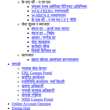
के वाए सी – ए एम एल
संयुक्त राज्य अमेरिका पैट्रियट अधिनियम
WOLFBERG प्रश्नावली
W-8BEN-E प्रमाणपत्र
के वाइ सी – ए एम एल CFT नीति
सेवा शुल्क र ब्याजदर
ब्याज दर – कर्जा तथा सापट
ब्याज दर – निक्षेप
आधार / स्प्रेड दर
सेवा शुल्कहरू
करोबार सीमा
विदेशी विनिमय दर
कागजात
खाता खोल्दा आवश्यक कागजातहरु
सम्पर्क
ग्राहक सेवा केन्द्र
EBL Gunaso Portal
कर्पोरेट कार्यालय
प्रतिनिधि कार्यालय, नयाँ दिल्ली
सूचना अधिकारी
गुनासो सुनुवाइ अधिकारी
सम्पर्क गर्नुहोस
NRB Gunaso Portal
Online Account Opening
Digital Hub