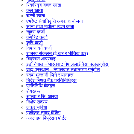
रिकरिङ्ग बचत खाता
कल खाता
चल्ती खाता
एभरेष्ट सेवानिवृत्ति अबकाश योजना
साना तथा मझौला उद्यम कर्जा
खुद्रा कर्जा
कर्पोरेट कर्जा
कृषि कर्जा
विपन्न वर्ग कर्जा
राजस्व संकलन (ई-कर र भौतिक कर)
विप्रेषण आप्रवाह
इंडो नेपाल – भारतबाट नेपाललाई पैसा पठाउनुहोस्
बाह्य प्रस्थान – नेपालबाट स्थान्तरण गर्नुहोस्
रकम भुक्तानी लिने स्थानहरू
बिदेश स्थित बैंक प्रतिनिधिहरू
प्रतिनिधि बैंकहरु
शेयरहरू
आस्वा र सि–आस्वा
निक्षेप सदस्य
लकर सुविधा
एकीकृत ट्याब बैंकिंग
अनलाइन बिप्रेसन पोर्टल