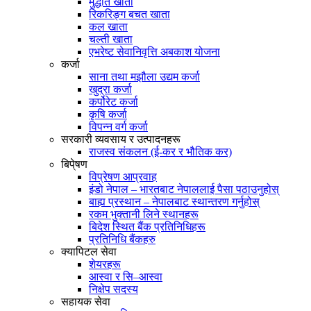
मुद्धति खाता
रिकरिङ्ग बचत खाता
कल खाता
चल्ती खाता
एभरेष्ट सेवानिवृत्ति अबकाश योजना
कर्जा
साना तथा मझौला उद्यम कर्जा
खुद्रा कर्जा
कर्पोरेट कर्जा
कृषि कर्जा
विपन्न वर्ग कर्जा
सरकारी व्यवसाय र उत्पादनहरू
राजस्व संकलन (ई-कर र भौतिक कर)
बिपे्षण
विप्रेषण आप्रवाह
इंडो नेपाल – भारतबाट नेपाललाई पैसा पठाउनुहोस्
बाह्य प्रस्थान – नेपालबाट स्थान्तरण गर्नुहोस्
रकम भुक्तानी लिने स्थानहरू
बिदेश स्थित बैंक प्रतिनिधिहरू
प्रतिनिधि बैंकहरु
क्यापिटल सेवा
शेयरहरू
आस्वा र सि–आस्वा
निक्षेप सदस्य
सहायक सेवा