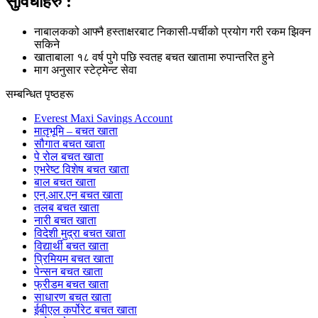
सुविधाहरु :
नाबालकको आफ्नै हस्ताक्षरबाट निकासी-पर्चीको प्रयोग गरी रकम झिक्न
सकिने
खाताबाला १८ वर्ष पुगे पछि स्वतह बचत खातामा रुपान्तरित हुने
माग अनुसार स्टेट्मेन्ट सेवा
सम्बन्धित पृष्ठहरू
Everest Maxi Savings Account
मातृभूमि – बचत खाता
सौगात बचत खाता
पे रोल बचत खाता
एभरेष्ट विशेष बचत खाता
बाल बचत खाता
एन्.आर.एन बचत खाता
तलब बचत खाता
नारी बचत खाता
विदेशी मुद्रा बचत खाता
विद्यार्थी बचत खाता
प्रिमियम बचत खाता
पेन्सन बचत खाता
फ्रीडम बचत खाता
साधारण बचत खाता
ईबीएल कर्पोरेट बचत खाता