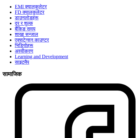
EMI क्यालकुलेटर
FD क्यालकुलेटर
डाउनलोडहरू
दर र शुल्क
बैंकिङ समय
शाखा सन्जाल
एक्सटेन्सन काउण्टर
भिडियोहरू
अस्वीकरण
Learning and Development
साइटमैप
सामाजिक