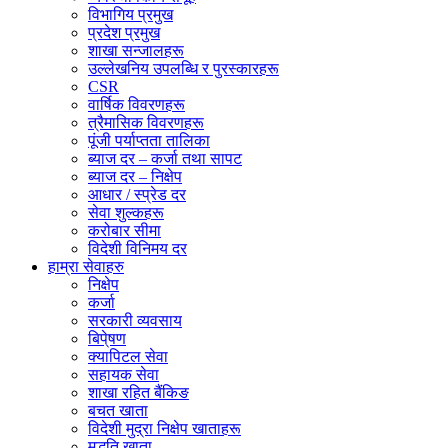
विभागिय प्रमुख
प्रदेश प्रमुख
शाखा सन्जालहरू
उल्लेखनिय उपलब्धि र पुरस्कारहरू
CSR
वार्षिक विवरणहरू
त्रैमासिक विवरणहरू
पूंजी पर्याप्तता तालिका
ब्याज दर – कर्जा तथा सापट
ब्याज दर – निक्षेप
आधार / स्प्रेड दर
सेवा शुल्कहरू
करोबार सीमा
विदेशी विनिमय दर
हाम्रा सेवाहरु
निक्षेप
कर्जा
सरकारी व्यवसाय
बिपे्षण
क्यापिटल सेवा
सहायक सेवा
शाखा रहित बैंकिङ
बचत खाता
विदेशी मुद्रा निक्षेप खाताहरू
मुद्धति खाता