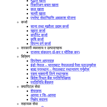
मुद्धति खाता
रिकरिङ्ग बचत खाता
कल खाता
चल्ती खाता
एभरेष्ट सेवानिवृत्ति अबकाश योजना
कर्जा
साना तथा मझौला उद्यम कर्जा
खुद्रा कर्जा
कर्पोरेट कर्जा
कृषि कर्जा
विपन्न वर्ग कर्जा
सरकारी व्यवसाय र उत्पादनहरू
राजस्व संकलन (ई-कर र भौतिक कर)
बिपे्षण
विप्रेषण आप्रवाह
इंडो नेपाल – भारतबाट नेपाललाई पैसा पठाउनुहोस्
बाह्य प्रस्थान – नेपालबाट स्थान्तरण गर्नुहोस्
रकम भुक्तानी लिने स्थानहरू
बिदेश स्थित बैंक प्रतिनिधिहरू
प्रतिनिधि बैंकहरु
क्यापिटल सेवा
शेयरहरू
आस्वा र सि–आस्वा
निक्षेप सदस्य
सहायक सेवा