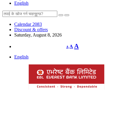
English
Calendar 2083
Discount & offers
Saturday, August 8, 2026
Decrease
Reset
Increase
A
A
A
font
font
size.
font
size.
English
size.