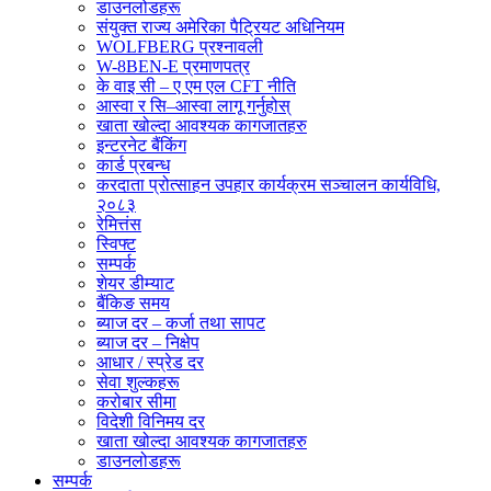
डाउनलोडहरू
संयुक्त राज्य अमेरिका पैट्रियट अधिनियम
WOLFBERG प्रश्नावली
W-8BEN-E प्रमाणपत्र
के वाइ सी – ए एम एल CFT नीति
आस्वा र सि–आस्वा लागू गर्नुहोस्
खाता खोल्दा आवश्यक कागजातहरु
इन्टरनेट बैंकिंग
कार्ड प्रबन्ध
करदाता प्रोत्साहन उपहार कार्यक्रम सञ्चालन कार्यविधि,
२०८३
रेमित्तंस
स्विफ्ट
सम्पर्क
शेयर डीम्याट
बैंकिङ समय
ब्याज दर – कर्जा तथा सापट
ब्याज दर – निक्षेप
आधार / स्प्रेड दर
सेवा शुल्कहरू
करोबार सीमा
विदेशी विनिमय दर
खाता खोल्दा आवश्यक कागजातहरु
डाउनलोडहरू
सम्पर्क