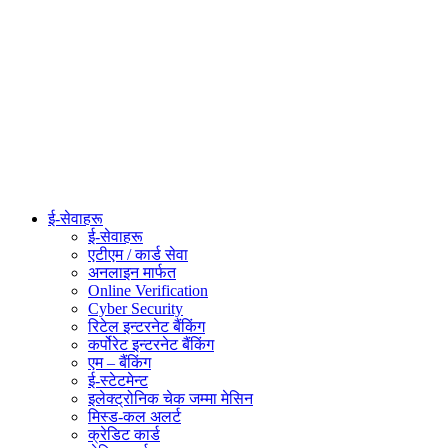
ई-सेवाहरू
ई-सेवाहरू
एटीएम / कार्ड सेवा
अनलाइन मार्फत
Online Verification
Cyber Security
रिटेल इन्टरनेट बैंकिंग
कर्पोरेट इन्टरनेट बैंकिंग
एम – बैंकिंग
ई-स्टेटमेन्ट
इलेक्ट्रोनिक चेक जम्मा मेसिन
मिस्ड-कल अलर्ट
क्रेडिट कार्ड