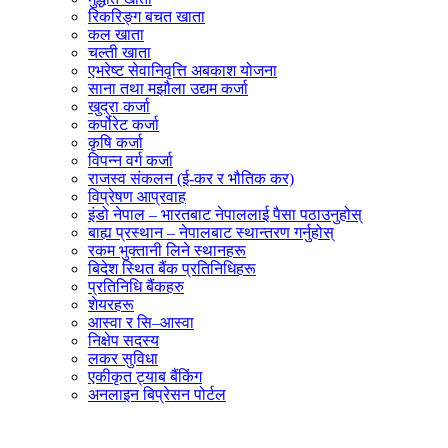
रिकरिङ्ग बचत खाता
कल खाता
चल्ती खाता
एभरेष्ट सेवानिवृत्ति अबकाश योजना
साना तथा मझौला उद्यम कर्जा
खुद्रा कर्जा
कर्पोरेट कर्जा
कृषि कर्जा
विपन्न वर्ग कर्जा
राजस्व संकलन (ई-कर र भौतिक कर)
विप्रेषण आप्रवाह
इंडो नेपाल – भारतबाट नेपाललाई पैसा पठाउनुहोस्
बाह्य प्रस्थान – नेपालबाट स्थान्तरण गर्नुहोस्
रकम भुक्तानी लिने स्थानहरू
बिदेश स्थित बैंक प्रतिनिधिहरू
प्रतिनिधि बैंकहरु
शेयरहरू
आस्वा र सि–आस्वा
निक्षेप सदस्य
लकर सुविधा
एकीकृत ट्याब बैंकिंग
अनलाइन बिप्रेसन पोर्टल