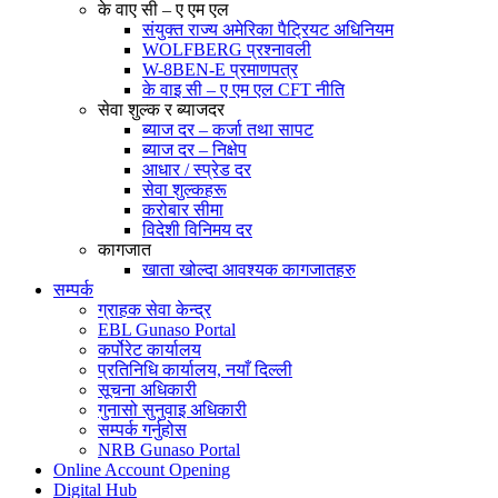
के वाए सी – ए एम एल
संयुक्त राज्य अमेरिका पैट्रियट अधिनियम
WOLFBERG प्रश्नावली
W-8BEN-E प्रमाणपत्र
के वाइ सी – ए एम एल CFT नीति
सेवा शुल्क र ब्याजदर
ब्याज दर – कर्जा तथा सापट
ब्याज दर – निक्षेप
आधार / स्प्रेड दर
सेवा शुल्कहरू
करोबार सीमा
विदेशी विनिमय दर
कागजात
खाता खोल्दा आवश्यक कागजातहरु
सम्पर्क
ग्राहक सेवा केन्द्र
EBL Gunaso Portal
कर्पोरेट कार्यालय
प्रतिनिधि कार्यालय, नयाँ दिल्ली
सूचना अधिकारी
गुनासो सुनुवाइ अधिकारी
सम्पर्क गर्नुहोस
NRB Gunaso Portal
Online Account Opening
Digital Hub