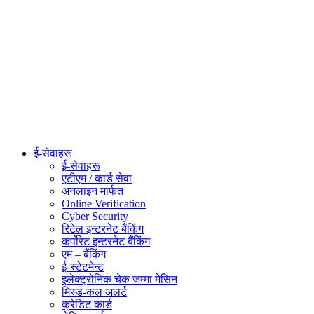
ई-सेवाहरू
ई-सेवाहरू
एटीएम / कार्ड सेवा
अनलाइन मार्फत
Online Verification
Cyber Security
रिटेल इन्टरनेट बैंकिंग
कर्पोरेट इन्टरनेट बैंकिंग
एम – बैंकिंग
ई-स्टेटमेन्ट
इलेक्ट्रोनिक चेक जम्मा मेसिन
मिस्ड-कल अलर्ट
क्रेडिट कार्ड