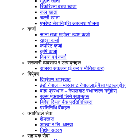
मुद्धति खाता
रिकरिङ्ग बचत खाता
कल खाता
चल्ती खाता
एभरेष्ट सेवानिवृत्ति अबकाश योजना
कर्जा
साना तथा मझौला उद्यम कर्जा
खुद्रा कर्जा
कर्पोरेट कर्जा
कृषि कर्जा
विपन्न वर्ग कर्जा
सरकारी व्यवसाय र उत्पादनहरू
राजस्व संकलन (ई-कर र भौतिक कर)
बिपे्षण
विप्रेषण आप्रवाह
इंडो नेपाल – भारतबाट नेपाललाई पैसा पठाउनुहोस्
बाह्य प्रस्थान – नेपालबाट स्थान्तरण गर्नुहोस्
रकम भुक्तानी लिने स्थानहरू
बिदेश स्थित बैंक प्रतिनिधिहरू
प्रतिनिधि बैंकहरु
क्यापिटल सेवा
शेयरहरू
आस्वा र सि–आस्वा
निक्षेप सदस्य
सहायक सेवा