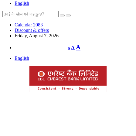
English
Calendar 2083
Discount & offers
Friday, August 7, 2026
Decrease
Reset
Increase
A
A
A
font
font
size.
font
size.
English
size.