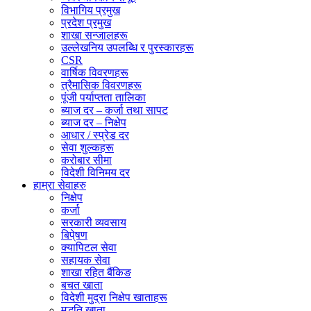
विभागिय प्रमुख
प्रदेश प्रमुख
शाखा सन्जालहरू
उल्लेखनिय उपलब्धि र पुरस्कारहरू
CSR
वार्षिक विवरणहरू
त्रैमासिक विवरणहरू
पूंजी पर्याप्तता तालिका
ब्याज दर – कर्जा तथा सापट
ब्याज दर – निक्षेप
आधार / स्प्रेड दर
सेवा शुल्कहरू
करोबार सीमा
विदेशी विनिमय दर
हाम्रा सेवाहरु
निक्षेप
कर्जा
सरकारी व्यवसाय
बिपे्षण
क्यापिटल सेवा
सहायक सेवा
शाखा रहित बैंकिङ
बचत खाता
विदेशी मुद्रा निक्षेप खाताहरू
मुद्धति खाता