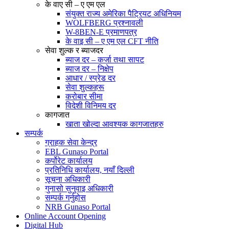
के वाए सी – ए एम एल
संयुक्त राज्य अमेरिका पैट्रियट अधिनियम
WOLFBERG प्रश्नावली
W-8BEN-E प्रमाणपत्र
के वाइ सी – ए एम एल CFT नीति
सेवा शुल्क र ब्याजदर
ब्याज दर – कर्जा तथा सापट
ब्याज दर – निक्षेप
आधार / स्प्रेड दर
सेवा शुल्कहरू
करोबार सीमा
विदेशी विनिमय दर
कागजात
खाता खोल्दा आवश्यक कागजातहरु
सम्पर्क
ग्राहक सेवा केन्द्र
EBL Gunaso Portal
कर्पोरेट कार्यालय
प्रतिनिधि कार्यालय, नयाँ दिल्ली
सूचना अधिकारी
गुनासो सुनुवाइ अधिकारी
सम्पर्क गर्नुहोस
NRB Gunaso Portal
Online Account Opening
Digital Hub