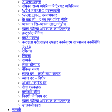
डाउनलोडहरू
संयुक्त राज्य अमेरिका पैट्रियट अधिनियम
WOLFBERG प्रश्नावली
W-8BEN-E प्रमाणपत्र
के वाइ सी – ए एम एल CFT नीति
आस्वा र सि–आस्वा लागू गर्नुहोस्
खाता खोल्दा आवश्यक कागजातहरु
इन्टरनेट बैंकिंग
कार्ड प्रबन्ध
करदाता प्रोत्साहन उपहार कार्यक्रम सञ्चालन कार्यविधि,
२०८३
रेमित्तंस
स्विफ्ट
सम्पर्क
शेयर डीम्याट
बैंकिङ समय
ब्याज दर – कर्जा तथा सापट
ब्याज दर – निक्षेप
आधार / स्प्रेड दर
सेवा शुल्कहरू
करोबार सीमा
विदेशी विनिमय दर
खाता खोल्दा आवश्यक कागजातहरु
डाउनलोडहरू
सम्पर्क