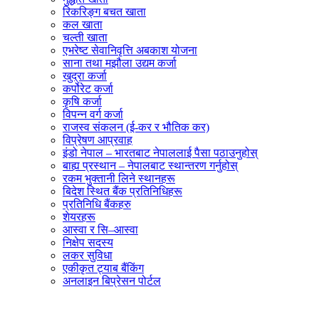
रिकरिङ्ग बचत खाता
कल खाता
चल्ती खाता
एभरेष्ट सेवानिवृत्ति अबकाश योजना
साना तथा मझौला उद्यम कर्जा
खुद्रा कर्जा
कर्पोरेट कर्जा
कृषि कर्जा
विपन्न वर्ग कर्जा
राजस्व संकलन (ई-कर र भौतिक कर)
विप्रेषण आप्रवाह
इंडो नेपाल – भारतबाट नेपाललाई पैसा पठाउनुहोस्
बाह्य प्रस्थान – नेपालबाट स्थान्तरण गर्नुहोस्
रकम भुक्तानी लिने स्थानहरू
बिदेश स्थित बैंक प्रतिनिधिहरू
प्रतिनिधि बैंकहरु
शेयरहरू
आस्वा र सि–आस्वा
निक्षेप सदस्य
लकर सुविधा
एकीकृत ट्याब बैंकिंग
अनलाइन बिप्रेसन पोर्टल