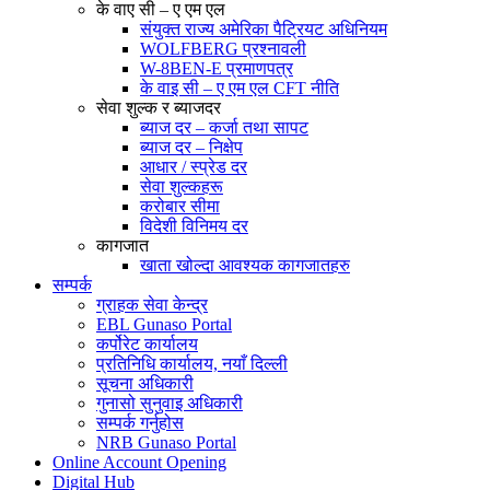
के वाए सी – ए एम एल
संयुक्त राज्य अमेरिका पैट्रियट अधिनियम
WOLFBERG प्रश्नावली
W-8BEN-E प्रमाणपत्र
के वाइ सी – ए एम एल CFT नीति
सेवा शुल्क र ब्याजदर
ब्याज दर – कर्जा तथा सापट
ब्याज दर – निक्षेप
आधार / स्प्रेड दर
सेवा शुल्कहरू
करोबार सीमा
विदेशी विनिमय दर
कागजात
खाता खोल्दा आवश्यक कागजातहरु
सम्पर्क
ग्राहक सेवा केन्द्र
EBL Gunaso Portal
कर्पोरेट कार्यालय
प्रतिनिधि कार्यालय, नयाँ दिल्ली
सूचना अधिकारी
गुनासो सुनुवाइ अधिकारी
सम्पर्क गर्नुहोस
NRB Gunaso Portal
Online Account Opening
Digital Hub