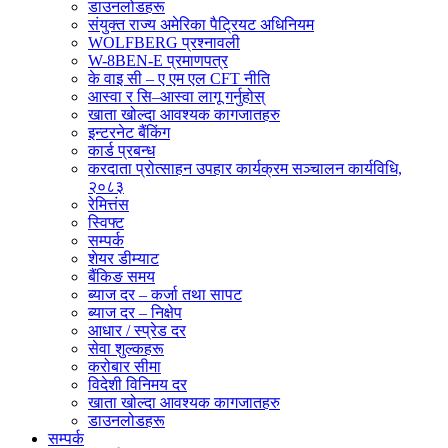
डाउनलोडहरू
संयुक्त राज्य अमेरिका पैट्रियट अधिनियम
WOLFBERG प्रश्नावली
W-8BEN-E प्रमाणपत्र
के वाइ सी – ए एम एल CFT नीति
आस्वा र सि–आस्वा लागू गर्नुहोस्
खाता खोल्दा आवश्यक कागजातहरु
इन्टरनेट बैंकिंग
कार्ड प्रबन्ध
करदाता प्रोत्साहन उपहार कार्यक्रम सञ्चालन कार्यविधि,
२०८३
रेमित्तंस
स्विफ्ट
सम्पर्क
शेयर डीम्याट
बैंकिङ समय
ब्याज दर – कर्जा तथा सापट
ब्याज दर – निक्षेप
आधार / स्प्रेड दर
सेवा शुल्कहरू
करोबार सीमा
विदेशी विनिमय दर
खाता खोल्दा आवश्यक कागजातहरु
डाउनलोडहरू
सम्पर्क