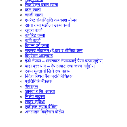
रिकरिङ्ग बचत खाता
कल खाता
चल्ती खाता
एभरेष्ट सेवानिवृत्ति अबकाश योजना
साना तथा मझौला उद्यम कर्जा
खुद्रा कर्जा
कर्पोरेट कर्जा
कृषि कर्जा
विपन्न वर्ग कर्जा
राजस्व संकलन (ई-कर र भौतिक कर)
विप्रेषण आप्रवाह
इंडो नेपाल – भारतबाट नेपाललाई पैसा पठाउनुहोस्
बाह्य प्रस्थान – नेपालबाट स्थान्तरण गर्नुहोस्
रकम भुक्तानी लिने स्थानहरू
बिदेश स्थित बैंक प्रतिनिधिहरू
प्रतिनिधि बैंकहरु
शेयरहरू
आस्वा र सि–आस्वा
निक्षेप सदस्य
लकर सुविधा
एकीकृत ट्याब बैंकिंग
अनलाइन बिप्रेसन पोर्टल