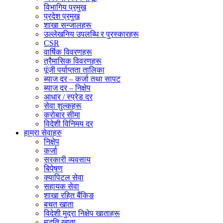
विभागिय प्रमुख
प्रदेश प्रमुख
शाखा सन्जालहरू
उल्लेखनिय उपलब्धि र पुरस्कारहरू
CSR
वार्षिक विवरणहरू
त्रैमासिक विवरणहरू
पूंजी पर्याप्तता तालिका
ब्याज दर – कर्जा तथा सापट
ब्याज दर – निक्षेप
आधार / स्प्रेड दर
सेवा शुल्कहरू
करोबार सीमा
विदेशी विनिमय दर
हाम्रा सेवाहरु
निक्षेप
कर्जा
सरकारी व्यवसाय
बिपे्षण
क्यापिटल सेवा
सहायक सेवा
शाखा रहित बैंकिङ
बचत खाता
विदेशी मुद्रा निक्षेप खाताहरू
मुद्धति खाता