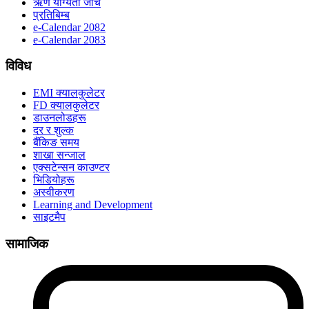
ऋण योग्यता जाँच
प्रतिबिम्ब
e-Calendar 2082
e-Calendar 2083
विविध
EMI क्यालकुलेटर
FD क्यालकुलेटर
डाउनलोडहरू
दर र शुल्क
बैंकिङ समय
शाखा सन्जाल
एक्सटेन्सन काउण्टर
भिडियोहरू
अस्वीकरण
Learning and Development
साइटमैप
सामाजिक