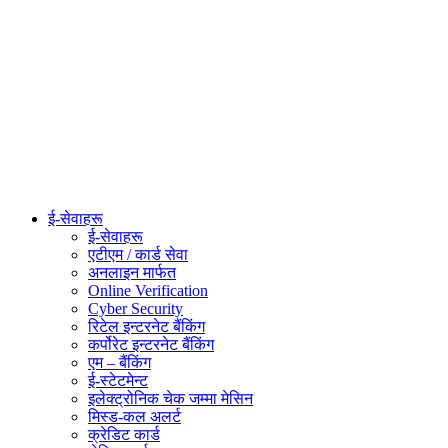
ई-सेवाहरू
ई-सेवाहरू
एटीएम / कार्ड सेवा
अनलाइन मार्फत
Online Verification
Cyber Security
रिटेल इन्टरनेट बैंकिंग
कर्पोरेट इन्टरनेट बैंकिंग
एम – बैंकिंग
ई-स्टेटमेन्ट
इलेक्ट्रोनिक चेक जम्मा मेसिन
मिस्ड-कल अलर्ट
क्रेडिट कार्ड