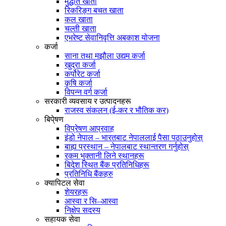
मुद्धति खाता
रिकरिङ्ग बचत खाता
कल खाता
चल्ती खाता
एभरेष्ट सेवानिवृत्ति अबकाश योजना
कर्जा
साना तथा मझौला उद्यम कर्जा
खुद्रा कर्जा
कर्पोरेट कर्जा
कृषि कर्जा
विपन्न वर्ग कर्जा
सरकारी व्यवसाय र उत्पादनहरू
राजस्व संकलन (ई-कर र भौतिक कर)
बिपे्षण
विप्रेषण आप्रवाह
इंडो नेपाल – भारतबाट नेपाललाई पैसा पठाउनुहोस्
बाह्य प्रस्थान – नेपालबाट स्थान्तरण गर्नुहोस्
रकम भुक्तानी लिने स्थानहरू
बिदेश स्थित बैंक प्रतिनिधिहरू
प्रतिनिधि बैंकहरु
क्यापिटल सेवा
शेयरहरू
आस्वा र सि–आस्वा
निक्षेप सदस्य
सहायक सेवा