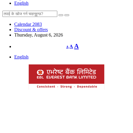
English
Calendar 2083
Discount & offers
Thursday, August 6, 2026
Decrease
Reset
Increase
A
A
A
font
font
size.
font
size.
English
size.