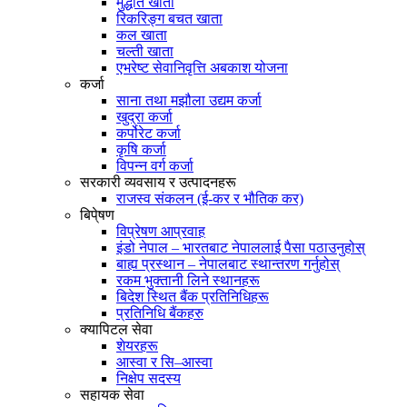
मुद्धति खाता
रिकरिङ्ग बचत खाता
कल खाता
चल्ती खाता
एभरेष्ट सेवानिवृत्ति अबकाश योजना
कर्जा
साना तथा मझौला उद्यम कर्जा
खुद्रा कर्जा
कर्पोरेट कर्जा
कृषि कर्जा
विपन्न वर्ग कर्जा
सरकारी व्यवसाय र उत्पादनहरू
राजस्व संकलन (ई-कर र भौतिक कर)
बिपे्षण
विप्रेषण आप्रवाह
इंडो नेपाल – भारतबाट नेपाललाई पैसा पठाउनुहोस्
बाह्य प्रस्थान – नेपालबाट स्थान्तरण गर्नुहोस्
रकम भुक्तानी लिने स्थानहरू
बिदेश स्थित बैंक प्रतिनिधिहरू
प्रतिनिधि बैंकहरु
क्यापिटल सेवा
शेयरहरू
आस्वा र सि–आस्वा
निक्षेप सदस्य
सहायक सेवा