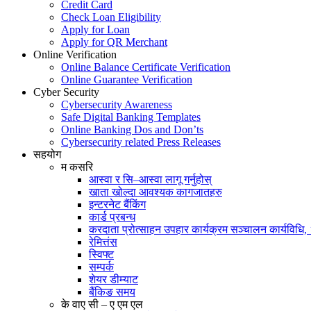
Credit Card
Check Loan Eligibility
Apply for Loan
Apply for QR Merchant
Online Verification
Online Balance Certificate Verification
Online Guarantee Verification
Cyber Security
Cybersecurity Awareness
Safe Digital Banking Templates
Online Banking Dos and Don’ts
Cybersecurity related Press Releases
सहयोग
म कसरि
आस्वा र सि–आस्वा लागू गर्नुहोस्
खाता खोल्दा आवश्यक कागजातहरु
इन्टरनेट बैंकिंग
कार्ड प्रबन्ध
करदाता प्रोत्साहन उपहार कार्यक्रम सञ्चालन कार्यविधि
रेमित्तंस
स्विफ्ट
सम्पर्क
शेयर डीम्याट
बैंकिङ समय
के वाए सी – ए एम एल