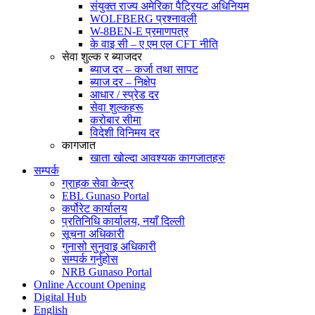
संयुक्त राज्य अमेरिका पैट्रियट अधिनियम
WOLFBERG प्रश्नावली
W-8BEN-E प्रमाणपत्र
के वाइ सी – ए एम एल CFT नीति
सेवा शुल्क र ब्याजदर
ब्याज दर – कर्जा तथा सापट
ब्याज दर – निक्षेप
आधार / स्प्रेड दर
सेवा शुल्कहरू
करोबार सीमा
विदेशी विनिमय दर
कागजात
खाता खोल्दा आवश्यक कागजातहरु
सम्पर्क
ग्राहक सेवा केन्द्र
EBL Gunaso Portal
कर्पोरेट कार्यालय
प्रतिनिधि कार्यालय, नयाँ दिल्ली
सूचना अधिकारी
गुनासो सुनुवाइ अधिकारी
सम्पर्क गर्नुहोस
NRB Gunaso Portal
Online Account Opening
Digital Hub
English