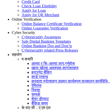
Credit Card
Check Loan Eligibility
Apply for Loan
Apply for QR Merchant
Online Verification
Online Balance Certificate Verification
Online Guarantee Verification
Cyber Security
Cybersecurity Awareness
Safe Digital Banking Templates
Online Banking Dos and Don’ts
Cybersecurity related Press Releases
सहयोग
म कसरि
आस्वा र सि–आस्वा लागू गर्नुहोस्
खाता खोल्दा आवश्यक कागजातहरु
इन्टरनेट बैंकिंग
कार्ड प्रबन्ध
करदाता प्रोत्साहन उपहार कार्यक्रम सञ्चालन कार्यविधि
रेमित्तंस
स्विफ्ट
सम्पर्क
शेयर डीम्याट
बैंकिङ समय
के वाए सी – ए एम एल