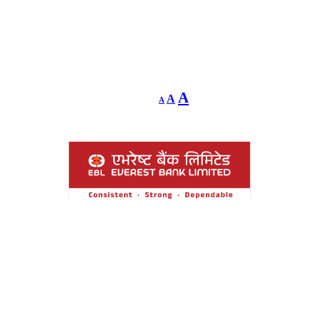
Decrease
Reset
Increase
A
A
A
font
font
size.
font
size.
size.