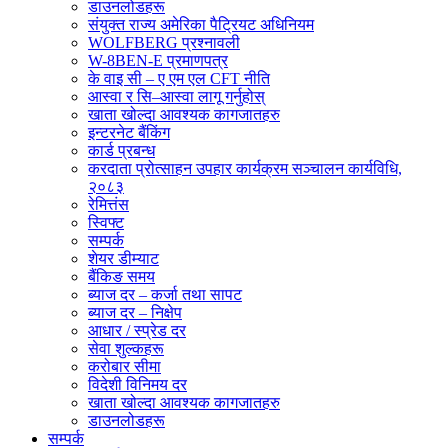
डाउनलोडहरू
संयुक्त राज्य अमेरिका पैट्रियट अधिनियम
WOLFBERG प्रश्नावली
W-8BEN-E प्रमाणपत्र
के वाइ सी – ए एम एल CFT नीति
आस्वा र सि–आस्वा लागू गर्नुहोस्
खाता खोल्दा आवश्यक कागजातहरु
इन्टरनेट बैंकिंग
कार्ड प्रबन्ध
करदाता प्रोत्साहन उपहार कार्यक्रम सञ्चालन कार्यविधि,
२०८३
रेमित्तंस
स्विफ्ट
सम्पर्क
शेयर डीम्याट
बैंकिङ समय
ब्याज दर – कर्जा तथा सापट
ब्याज दर – निक्षेप
आधार / स्प्रेड दर
सेवा शुल्कहरू
करोबार सीमा
विदेशी विनिमय दर
खाता खोल्दा आवश्यक कागजातहरु
डाउनलोडहरू
सम्पर्क