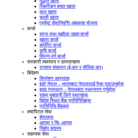
मुद्धति खाता
रिकरिङ्ग बचत खाता
कल खाता
चल्ती खाता
एभरेष्ट सेवानिवृत्ति अबकाश योजना
कर्जा
साना तथा मझौला उद्यम कर्जा
खुद्रा कर्जा
कर्पोरेट कर्जा
कृषि कर्जा
विपन्न वर्ग कर्जा
सरकारी व्यवसाय र उत्पादनहरू
राजस्व संकलन (ई-कर र भौतिक कर)
बिपे्षण
विप्रेषण आप्रवाह
इंडो नेपाल – भारतबाट नेपाललाई पैसा पठाउनुहोस्
बाह्य प्रस्थान – नेपालबाट स्थान्तरण गर्नुहोस्
रकम भुक्तानी लिने स्थानहरू
बिदेश स्थित बैंक प्रतिनिधिहरू
प्रतिनिधि बैंकहरु
क्यापिटल सेवा
शेयरहरू
आस्वा र सि–आस्वा
निक्षेप सदस्य
सहायक सेवा