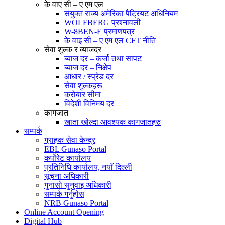
के वाए सी – ए एम एल
संयुक्त राज्य अमेरिका पैट्रियट अधिनियम
WOLFBERG प्रश्नावली
W-8BEN-E प्रमाणपत्र
के वाइ सी – ए एम एल CFT नीति
सेवा शुल्क र ब्याजदर
ब्याज दर – कर्जा तथा सापट
ब्याज दर – निक्षेप
आधार / स्प्रेड दर
सेवा शुल्कहरू
करोबार सीमा
विदेशी विनिमय दर
कागजात
खाता खोल्दा आवश्यक कागजातहरु
सम्पर्क
ग्राहक सेवा केन्द्र
EBL Gunaso Portal
कर्पोरेट कार्यालय
प्रतिनिधि कार्यालय, नयाँ दिल्ली
सूचना अधिकारी
गुनासो सुनुवाइ अधिकारी
सम्पर्क गर्नुहोस
NRB Gunaso Portal
Online Account Opening
Digital Hub