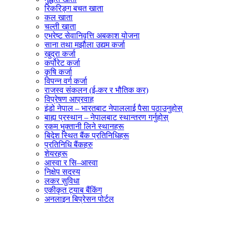
रिकरिङ्ग बचत खाता
कल खाता
चल्ती खाता
एभरेष्ट सेवानिवृत्ति अबकाश योजना
साना तथा मझौला उद्यम कर्जा
खुद्रा कर्जा
कर्पोरेट कर्जा
कृषि कर्जा
विपन्न वर्ग कर्जा
राजस्व संकलन (ई-कर र भौतिक कर)
विप्रेषण आप्रवाह
इंडो नेपाल – भारतबाट नेपाललाई पैसा पठाउनुहोस्
बाह्य प्रस्थान – नेपालबाट स्थान्तरण गर्नुहोस्
रकम भुक्तानी लिने स्थानहरू
बिदेश स्थित बैंक प्रतिनिधिहरू
प्रतिनिधि बैंकहरु
शेयरहरू
आस्वा र सि–आस्वा
निक्षेप सदस्य
लकर सुविधा
एकीकृत ट्याब बैंकिंग
अनलाइन बिप्रेसन पोर्टल