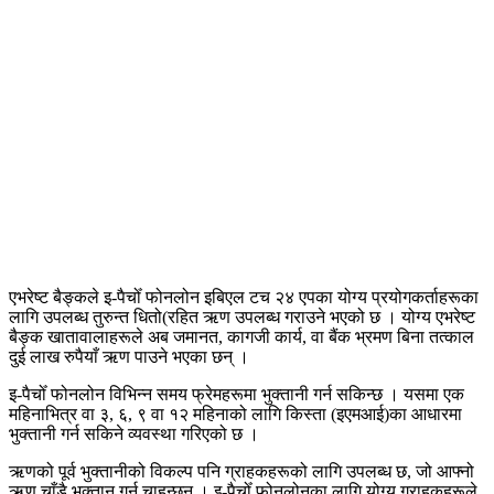
एभरेष्ट बैङ्कले इ-पैचोँ फोनलोन इबिएल टच २४ एपका योग्य प्रयोगकर्ताहरूका
लागि उपलब्ध तुरुन्त धितो(रहित ऋण उपलब्ध गराउने भएको छ । योग्य एभरेष्ट
बैङ्क खातावालाहरूले अब जमानत, कागजी कार्य, वा बैंक भ्रमण बिना तत्काल
दुई लाख रुपैयाँ ऋण पाउने भएका छन् ।
इ-पैचोँ फोनलोन विभिन्न समय फ्रेमहरूमा भुक्तानी गर्न सकिन्छ । यसमा एक
महिनाभित्र वा ३, ६, ९ वा १२ महिनाको लागि किस्ता (इएमआई)का आधारमा
भुक्तानी गर्न सकिने व्यवस्था गरिएको छ ।
ऋणको पूर्व भुक्तानीको विकल्प पनि ग्राहकहरूको लागि उपलब्ध छ, जो आफ्नो
ऋण चाँडै भुक्तान गर्न चाहन्छन् । इ-पैचोँ फोनलोनका लागि योग्य ग्राहकहरूले