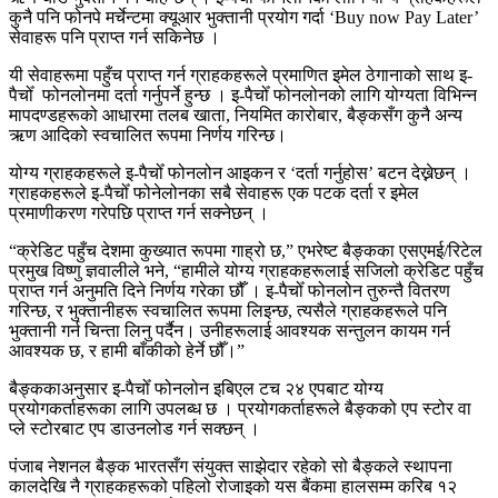
कुनै पनि फोनपे मर्चेन्टमा क्यूआर भुक्तानी प्रयोग गर्दा ‘Buy now Pay Later’
सेवाहरू पनि प्राप्त गर्न सकिनेछ ।
यी सेवाहरूमा पहुँच प्राप्त गर्न ग्राहकहरूले प्रमाणित इमेल ठेगानाको साथ इ-
पैचोँ फोनलोनमा दर्ता गर्नुपर्ने हुन्छ । इ-पैचोँ फोनलोनको लागि योग्यता विभिन्न
मापदण्डहरूको आधारमा तलब खाता, नियमित कारोबार, बैङ्कसँग कुनै अन्य
ऋण आदिको स्वचालित रूपमा निर्णय गरिन्छ।
योग्य ग्राहकहरूले इ-पैचोँ फोनलोन आइकन र ‘दर्ता गर्नुहोस’ बटन देख्नेछन् ।
ग्राहकहरूले इ-पैचोँ फोनेलोनका सबै सेवाहरू एक पटक दर्ता र इमेल
प्रमाणीकरण गरेपछि प्राप्त गर्न सक्नेछन् ।
“क्रेडिट पहुँच देशमा कुख्यात रूपमा गाह्रो छ,” एभरेष्ट बैङ्कका एसएमई/रिटेल
प्रमुख विष्णु ज्ञवालीले भने, “हामीले योग्य ग्राहकहरूलाई सजिलो क्रेडिट पहुँच
प्राप्त गर्न अनुमति दिने निर्णय गरेका छौँ । इ-पैचोँ फोनलोन तुरुन्तै वितरण
गरिन्छ, र भुक्तानीहरू स्वचालित रूपमा लिइन्छ, त्यसैले ग्राहकहरूले पनि
भुक्तानी गर्न चिन्ता लिनु पर्दैन। उनीहरूलाई आवश्यक सन्तुलन कायम गर्न
आवश्यक छ, र हामी बाँकीको हेर्ने छौँ।”
बैङ्ककाअनुसार इ-पैचोँ फोनलोन इबिएल टच २४ एपबाट योग्य
प्रयोगकर्ताहरूका लागि उपलब्ध छ । प्रयोगकर्ताहरूले बैङ्कको एप स्टोर वा
प्ले स्टोरबाट एप डाउनलोड गर्न सक्छन् ।
पंजाब नेशनल बैङ्क भारतसँग संयुक्त साझेदार रहेको सो बैङ्कले स्थापना
कालदेखि नै ग्राहकहरूको पहिलो रोजाइको यस बैंकमा हालसम्म करिब १२