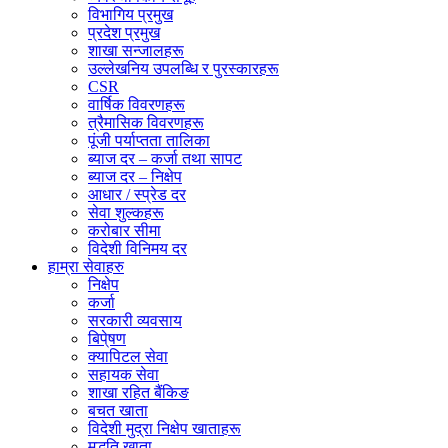
विभागिय प्रमुख
प्रदेश प्रमुख
शाखा सन्जालहरू
उल्लेखनिय उपलब्धि र पुरस्कारहरू
CSR
वार्षिक विवरणहरू
त्रैमासिक विवरणहरू
पूंजी पर्याप्तता तालिका
ब्याज दर – कर्जा तथा सापट
ब्याज दर – निक्षेप
आधार / स्प्रेड दर
सेवा शुल्कहरू
करोबार सीमा
विदेशी विनिमय दर
हाम्रा सेवाहरु
निक्षेप
कर्जा
सरकारी व्यवसाय
बिपे्षण
क्यापिटल सेवा
सहायक सेवा
शाखा रहित बैंकिङ
बचत खाता
विदेशी मुद्रा निक्षेप खाताहरू
मुद्धति खाता