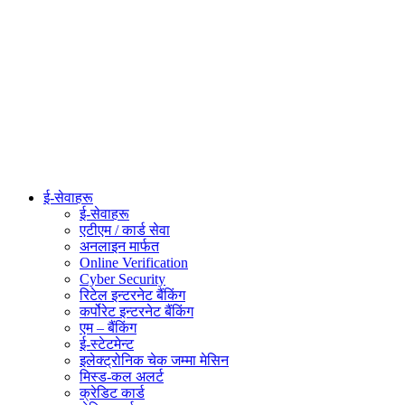
ई-सेवाहरू
ई-सेवाहरू
एटीएम / कार्ड सेवा
अनलाइन मार्फत
Online Verification
Cyber Security
रिटेल इन्टरनेट बैंकिंग
कर्पोरेट इन्टरनेट बैंकिंग
एम – बैंकिंग
ई-स्टेटमेन्ट
इलेक्ट्रोनिक चेक जम्मा मेसिन
मिस्ड-कल अलर्ट
क्रेडिट कार्ड