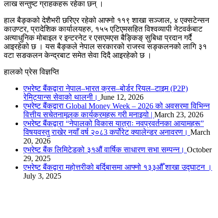
लाख सन्तुष्ट ग्राहकहरू रहेका छन् ।
हाल बैङ्कको देशैभरी छरिएर रहेको आफ्नो ११९ शाखा सञ्जाल, ४ एक्सटेन्सन
काउण्टर, प्रादेशिक कार्यालयहरु, १५५ एटिएमसहित विश्वव्यापी नेटवर्कबाट
अत्याधुनिक मोबाइल र इन्टरनेट र एसएमएस बैङ्किङ् सुबिधा प्रदान गर्दै
आइरहेको छ । यस बैङ्कले नेपाल सरकारको राजस्व सङ्कलनको लागि ३१
वटा सङकलन केन्द्रबाट समेत सेवा दिदै आइरहेको छ ।
हालको प्रेस विज्ञप्ति
एभरेष्ट बैंकद्वारा नेपाल–भारत क्रस–बोर्डर रियल–टाइम (P2P)
रेमिट्यान्स सेवाको थालनी।
June 12, 2026
एभरेष्ट बैंकद्वारा Global Money Week – 2026 को अवसरमा विभिन्न
वित्तीय सचेतनामूलक कार्यक्रमहरू गरी मनाइयो |
March 23, 2026
एभरेष्ट बैंकद्वारा “नेपालको विकास यात्राः नवप्रवर्तनका आयामहरू”
विषयवस्तु राखेर नयाँ वर्ष २०८3 कर्पोरेट क्यालेन्डर अनावरण।
March
20, 2026
एभरेष्ट बैंक लिमिटेडको ३१औं वार्षिक साधारण सभा सम्पन्न।
October
29, 2025
एभरेष्ट बैंकद्वारा महोत्तरीको बर्दिबासमा आफ्नो १३३औँ शाखा उद्घाटन ।
July 3, 2025