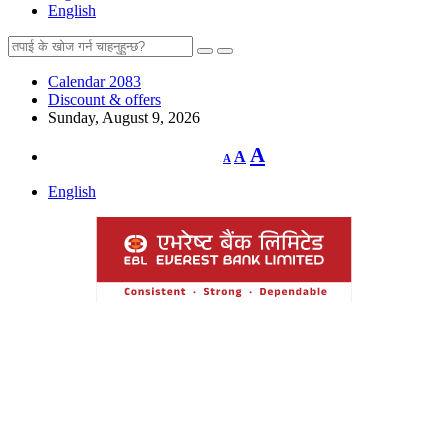
English
Calendar 2083
Discount & offers
Sunday, August 9, 2026
Decrease
Reset
Increase
A
A
A
font
font
size.
font
size.
English
size.