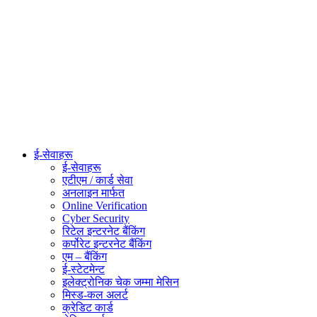
ई-सेवाहरू
ई-सेवाहरू
एटीएम / कार्ड सेवा
अनलाइन मार्फत
Online Verification
Cyber Security
रिटेल इन्टरनेट बैंकिंग
कर्पोरेट इन्टरनेट बैंकिंग
एम – बैंकिंग
ई-स्टेटमेन्ट
इलेक्ट्रोनिक चेक जम्मा मेसिन
मिस्ड-कल अलर्ट
क्रेडिट कार्ड