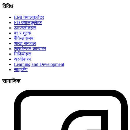
विविध
EMI क्यालकुलेटर
FD क्यालकुलेटर
डाउनलोडहरू
दर र शुल्क
बैंकिङ समय
शाखा सन्जाल
एक्सटेन्सन काउण्टर
भिडियोहरू
अस्वीकरण
Learning and Development
साइटमैप
सामाजिक