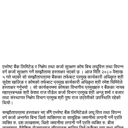
एभरेष्ट बैंक लिमिटेड र निक्षेप तथा कर्जा सुरक्षण कोष बिच लघुवित्त तथा विपन्न
वर्ग कर्जा सुरक्षण गर्ने सम्झौतामा हस्ताक्षर भएको छ । आज मिति २०८० वैशाख
५ गते भएको सो सम्झौतापत्रमा बैंकका तर्फबाट प्रमुख कार्यकारी अधिकृत श्री
सुदेश खालिङ र कोषको तर्फबाट प्रमुख कार्यकारी अधिकृत श्री रमेश घिमिरेले
हस्ताक्षर गर्नुभयो । सो कार्यक्रममा कोषका विभागीय प्रमुखहरु र बैंकका नायब
महाप्रबन्धक श्री केशव राज पौडेल कर्जा विभाग प्रमुख श्री अन्जु शर्मा र बजार
तथा संस्थागत निक्षेप विभाग प्रमुख श्री पुष्प राज उप्रेतीको उपस्थिति रहेको
थियो।
सम्झौतापत्रमा हस्ताक्षर भए सँगै एभरेष्ट बैंक लिमिटेडले लघु वित्त तथा विपन्न
वर्ग कर्जा अन्तर्गत बिना धितो व्यक्तिगत वा सामूहिक जमानीमा लगानी गर्ने प्रति
व्यक्ति रु. दश लाखसम्म, धितो जमानीमा लगानी गर्ने प्रति व्यक्ति रु. बीस
लाखसम्म, वैदेशिक रोजगारबाट सीपमूलक तालिम लिई फर्केका युवा तथा दलित