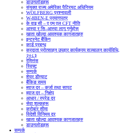
डाउनलोडहरू
संयुक्त राज्य अमेरिका पैट्रियट अधिनियम
WOLFBERG प्रश्नावली
W-8BEN-E प्रमाणपत्र
के वाइ सी – ए एम एल CFT नीति
आस्वा र सि–आस्वा लागू गर्नुहोस्
खाता खोल्दा आवश्यक कागजातहरु
इन्टरनेट बैंकिंग
कार्ड प्रबन्ध
करदाता प्रोत्साहन उपहार कार्यक्रम सञ्चालन कार्यविधि,
२०८३
रेमित्तंस
स्विफ्ट
सम्पर्क
शेयर डीम्याट
बैंकिङ समय
ब्याज दर – कर्जा तथा सापट
ब्याज दर – निक्षेप
आधार / स्प्रेड दर
सेवा शुल्कहरू
करोबार सीमा
विदेशी विनिमय दर
खाता खोल्दा आवश्यक कागजातहरु
डाउनलोडहरू
सम्पर्क