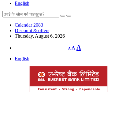
English
Calendar 2083
Discount & offers
Thursday, August 6, 2026
Decrease
Reset
Increase
A
A
A
font
font
size.
font
size.
English
size.