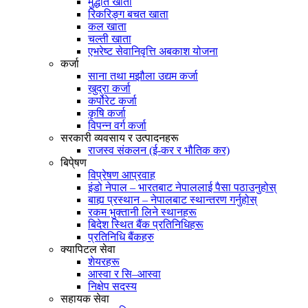
मुद्धति खाता
रिकरिङ्ग बचत खाता
कल खाता
चल्ती खाता
एभरेष्ट सेवानिवृत्ति अबकाश योजना
कर्जा
साना तथा मझौला उद्यम कर्जा
खुद्रा कर्जा
कर्पोरेट कर्जा
कृषि कर्जा
विपन्न वर्ग कर्जा
सरकारी व्यवसाय र उत्पादनहरू
राजस्व संकलन (ई-कर र भौतिक कर)
बिपे्षण
विप्रेषण आप्रवाह
इंडो नेपाल – भारतबाट नेपाललाई पैसा पठाउनुहोस्
बाह्य प्रस्थान – नेपालबाट स्थान्तरण गर्नुहोस्
रकम भुक्तानी लिने स्थानहरू
बिदेश स्थित बैंक प्रतिनिधिहरू
प्रतिनिधि बैंकहरु
क्यापिटल सेवा
शेयरहरू
आस्वा र सि–आस्वा
निक्षेप सदस्य
सहायक सेवा