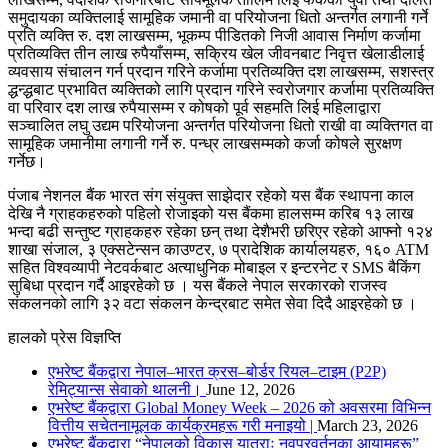
समुदायका व्यक्तिलाई सामूहिक जमानी वा परियोजना धितो अन्तर्गत लगानी गर्ने
प्रति व्यक्ति रु. दश लाखसम्म, भूकम्प पीडितको निजी आवास निर्माण कर्जामा
प्रतिव्यक्ति तीन लाख रुपैयाँसम्म, सक्रिय खेल जीवनबाट निवृत्त खेलाडीलाई
व्यवसाय संचालन गर्न प्रदान गरिने कर्जामा प्रतिव्यक्ति दश लाखसम्म, सशस्त्र
द्धन्द्धबाट प्रभावित व्यक्तिको लागि प्रदान गरिने स्वरोजगार कर्जामा प्रतिव्यक्ति
वा परिवार दश लाख रुपैयासम्म र कोषको पूर्व सहमति लिई महिलाद्वारा
सञ्चालित लघु उद्यम परियोजना अन्तर्गत परियोजना धितो राखी वा व्यक्तिगत वा
सामूहिक जमानीमा लगानी गर्ने रु. पन्ध्र लाखसम्मको कर्जा कोषले सुरक्षण
गर्नेछ।
पंजाब नेशनल बैंक भारत संग संयुक्त साझेदार रहेको यस बैंक स्थापना काल
देखि नै ग्राहकहरुको पहिलो रोजाइको यस बैंकमा हालसम्म करिब १३ लाख
भन्दा बढी सन्तुष्ट ग्राहकहरु रहेका छन् तथा देशैभरी छरिएर रहेको आफ्नो १२४
शाखा संजाल, ३ एक्सटेन्सन काउण्टर, ७ प्रादेशिक कार्यालयहरु, १६० ATM
सहित विश्वव्यापी नेटवर्कबाट अत्याधुनिक मोबाइल र इन्टरनेट र SMS बैकिंग
सुबिधा प्रदान गर्दै आइरहेको छ । यस बैंकले नेपाल सरकारको राजस्व
संकलनको लागि ३२ वटा संकलन केन्द्रबाट समेत सेवा दिदै आइरहेको छ ।
हालको प्रेस विज्ञप्ति
एभरेष्ट बैंकद्वारा नेपाल–भारत क्रस–बोर्डर रियल–टाइम (P2P)
रेमिट्यान्स सेवाको थालनी।
June 12, 2026
एभरेष्ट बैंकद्वारा Global Money Week – 2026 को अवसरमा विभिन्न
वित्तीय सचेतनामूलक कार्यक्रमहरू गरी मनाइयो |
March 23, 2026
एभरेष्ट बैंकद्वारा “नेपालको विकास यात्राः नवप्रवर्तनका आयामहरू”