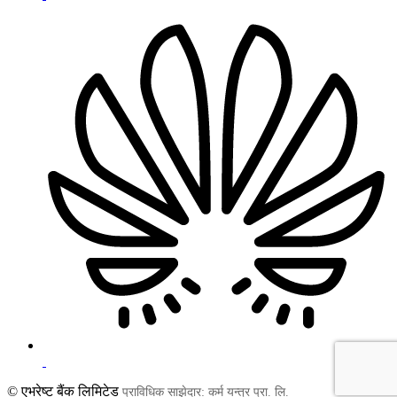
© एभरेष्ट बैंक लिमिटेड
प्राविधिक साझेदार: कर्म यन्त्र प्रा. लि.