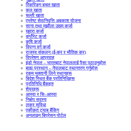
रिकरिङ्ग बचत खाता
कल खाता
चल्ती खाता
एभरेष्ट सेवानिवृत्ति अबकाश योजना
साना तथा मझौला उद्यम कर्जा
खुद्रा कर्जा
कर्पोरेट कर्जा
कृषि कर्जा
विपन्न वर्ग कर्जा
राजस्व संकलन (ई-कर र भौतिक कर)
विप्रेषण आप्रवाह
इंडो नेपाल – भारतबाट नेपाललाई पैसा पठाउनुहोस्
बाह्य प्रस्थान – नेपालबाट स्थान्तरण गर्नुहोस्
रकम भुक्तानी लिने स्थानहरू
बिदेश स्थित बैंक प्रतिनिधिहरू
प्रतिनिधि बैंकहरु
शेयरहरू
आस्वा र सि–आस्वा
निक्षेप सदस्य
लकर सुविधा
एकीकृत ट्याब बैंकिंग
अनलाइन बिप्रेसन पोर्टल