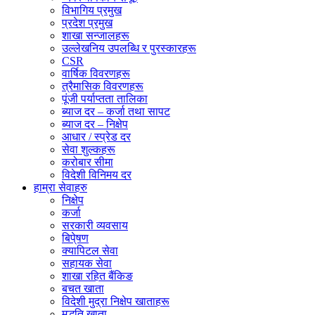
विभागिय प्रमुख
प्रदेश प्रमुख
शाखा सन्जालहरू
उल्लेखनिय उपलब्धि र पुरस्कारहरू
CSR
वार्षिक विवरणहरू
त्रैमासिक विवरणहरू
पूंजी पर्याप्तता तालिका
ब्याज दर – कर्जा तथा सापट
ब्याज दर – निक्षेप
आधार / स्प्रेड दर
सेवा शुल्कहरू
करोबार सीमा
विदेशी विनिमय दर
हाम्रा सेवाहरु
निक्षेप
कर्जा
सरकारी व्यवसाय
बिपे्षण
क्यापिटल सेवा
सहायक सेवा
शाखा रहित बैंकिङ
बचत खाता
विदेशी मुद्रा निक्षेप खाताहरू
मुद्धति खाता