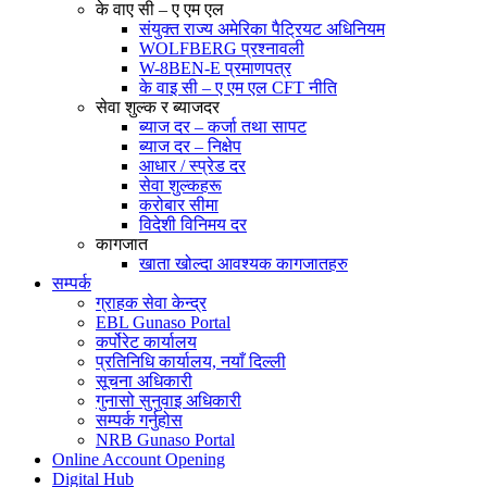
के वाए सी – ए एम एल
संयुक्त राज्य अमेरिका पैट्रियट अधिनियम
WOLFBERG प्रश्नावली
W-8BEN-E प्रमाणपत्र
के वाइ सी – ए एम एल CFT नीति
सेवा शुल्क र ब्याजदर
ब्याज दर – कर्जा तथा सापट
ब्याज दर – निक्षेप
आधार / स्प्रेड दर
सेवा शुल्कहरू
करोबार सीमा
विदेशी विनिमय दर
कागजात
खाता खोल्दा आवश्यक कागजातहरु
सम्पर्क
ग्राहक सेवा केन्द्र
EBL Gunaso Portal
कर्पोरेट कार्यालय
प्रतिनिधि कार्यालय, नयाँ दिल्ली
सूचना अधिकारी
गुनासो सुनुवाइ अधिकारी
सम्पर्क गर्नुहोस
NRB Gunaso Portal
Online Account Opening
Digital Hub