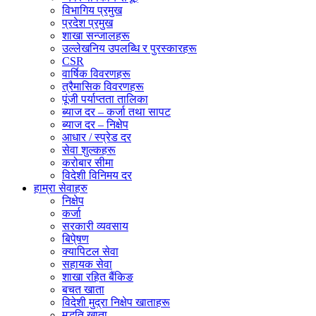
विभागिय प्रमुख
प्रदेश प्रमुख
शाखा सन्जालहरू
उल्लेखनिय उपलब्धि र पुरस्कारहरू
CSR
वार्षिक विवरणहरू
त्रैमासिक विवरणहरू
पूंजी पर्याप्तता तालिका
ब्याज दर – कर्जा तथा सापट
ब्याज दर – निक्षेप
आधार / स्प्रेड दर
सेवा शुल्कहरू
करोबार सीमा
विदेशी विनिमय दर
हाम्रा सेवाहरु
निक्षेप
कर्जा
सरकारी व्यवसाय
बिपे्षण
क्यापिटल सेवा
सहायक सेवा
शाखा रहित बैंकिङ
बचत खाता
विदेशी मुद्रा निक्षेप खाताहरू
मुद्धति खाता