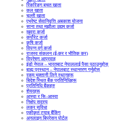
रिकरिङ्ग बचत खाता
कल खाता
चल्ती खाता
एभरेष्ट सेवानिवृत्ति अबकाश योजना
साना तथा मझौला उद्यम कर्जा
खुद्रा कर्जा
कर्पोरेट कर्जा
कृषि कर्जा
विपन्न वर्ग कर्जा
राजस्व संकलन (ई-कर र भौतिक कर)
विप्रेषण आप्रवाह
इंडो नेपाल – भारतबाट नेपाललाई पैसा पठाउनुहोस्
बाह्य प्रस्थान – नेपालबाट स्थान्तरण गर्नुहोस्
रकम भुक्तानी लिने स्थानहरू
बिदेश स्थित बैंक प्रतिनिधिहरू
प्रतिनिधि बैंकहरु
शेयरहरू
आस्वा र सि–आस्वा
निक्षेप सदस्य
लकर सुविधा
एकीकृत ट्याब बैंकिंग
अनलाइन बिप्रेसन पोर्टल