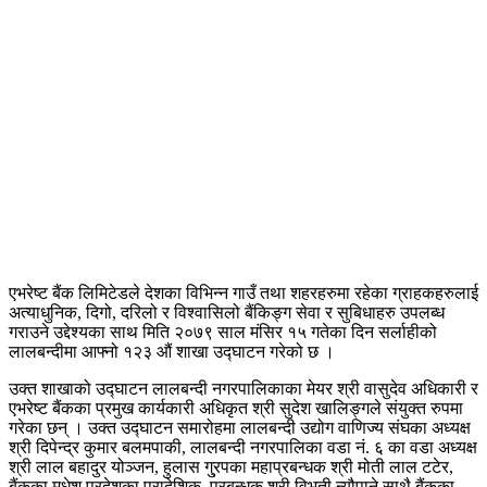
एभरेष्ट बैंक लिमिटेडले देशका विभिन्न गाउँ तथा शहरहरुमा रहेका ग्राहकहरुलाई
अत्याधुनिक, दिगो, दरिलो र विश्वासिलो बैंकिङ्ग सेवा र सुबिधाहरु उपलब्ध
गराउने उद्देश्यका साथ मिति २०७९ साल मंसिर १५ गतेका दिन सर्लाहीको
लालबन्दीमा आफ्नो १२३ औं शाखा उद्घाटन गरेको छ ।
उक्त शाखाको उद्घाटन लालबन्दी नगरपालिकाका मेयर श्री वासुदेव अधिकारी र
एभरेष्ट बैंकका प्रमुख कार्यकारी अधिकृत श्री सुदेश खालिङ्गले संयुक्त रुपमा
गरेका छन् । उक्त उद्घाटन समारोहमा लालबन्दी उद्योग वाणिज्य संघका अध्यक्ष
श्री दिपेन्द्र कुमार बलमपाकी, लालबन्दी नगरपालिका वडा नं. ६ का वडा अध्यक्ष
श्री लाल बहादुर योञ्जन, हुलास गु्रपका महाप्रबन्धक श्री मोती लाल टटेर,
बैंकका मधेश प्रदेशका प्रादेशिक–प्रबन्धक श्री विभूती न्यौपाने साथै बैंकका