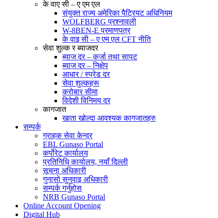
के वाए सी – ए एम एल
संयुक्त राज्य अमेरिका पैट्रियट अधिनियम
WOLFBERG प्रश्नावली
W-8BEN-E प्रमाणपत्र
के वाइ सी – ए एम एल CFT नीति
सेवा शुल्क र ब्याजदर
ब्याज दर – कर्जा तथा सापट
ब्याज दर – निक्षेप
आधार / स्प्रेड दर
सेवा शुल्कहरू
करोबार सीमा
विदेशी विनिमय दर
कागजात
खाता खोल्दा आवश्यक कागजातहरु
सम्पर्क
ग्राहक सेवा केन्द्र
EBL Gunaso Portal
कर्पोरेट कार्यालय
प्रतिनिधि कार्यालय, नयाँ दिल्ली
सूचना अधिकारी
गुनासो सुनुवाइ अधिकारी
सम्पर्क गर्नुहोस
NRB Gunaso Portal
Online Account Opening
Digital Hub