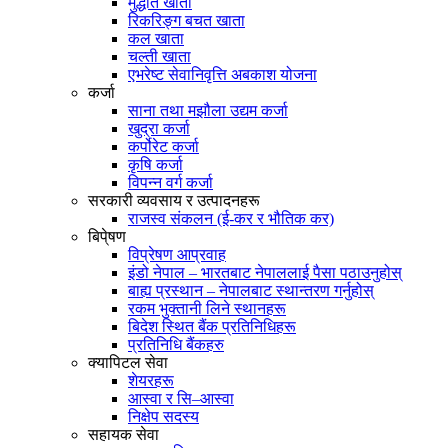
मुद्धति खाता
रिकरिङ्ग बचत खाता
कल खाता
चल्ती खाता
एभरेष्ट सेवानिवृत्ति अबकाश योजना
कर्जा
साना तथा मझौला उद्यम कर्जा
खुद्रा कर्जा
कर्पोरेट कर्जा
कृषि कर्जा
विपन्न वर्ग कर्जा
सरकारी व्यवसाय र उत्पादनहरू
राजस्व संकलन (ई-कर र भौतिक कर)
बिपे्षण
विप्रेषण आप्रवाह
इंडो नेपाल – भारतबाट नेपाललाई पैसा पठाउनुहोस्
बाह्य प्रस्थान – नेपालबाट स्थान्तरण गर्नुहोस्
रकम भुक्तानी लिने स्थानहरू
बिदेश स्थित बैंक प्रतिनिधिहरू
प्रतिनिधि बैंकहरु
क्यापिटल सेवा
शेयरहरू
आस्वा र सि–आस्वा
निक्षेप सदस्य
सहायक सेवा