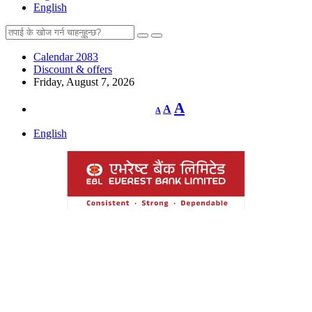
English
Calendar 2083
Discount & offers
Friday, August 7, 2026
Decrease
Reset
Increase
A
A
A
font
font
size.
font
size.
English
size.