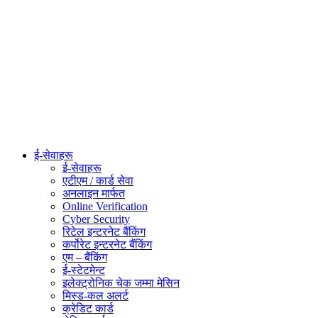
ई-सेवाहरू
ई-सेवाहरू
एटीएम / कार्ड सेवा
अनलाइन मार्फत
Online Verification
Cyber Security
रिटेल इन्टरनेट बैंकिंग
कर्पोरेट इन्टरनेट बैंकिंग
एम – बैंकिंग
ई-स्टेटमेन्ट
इलेक्ट्रोनिक चेक जम्मा मेसिन
मिस्ड-कल अलर्ट
क्रेडिट कार्ड