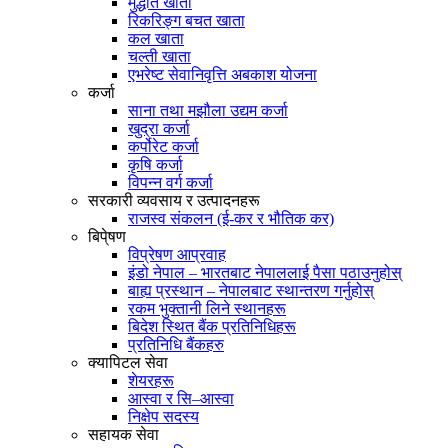
मुद्धति खाता
रिकरिङ्ग बचत खाता
कल खाता
चल्ती खाता
एभरेष्ट सेवानिवृत्ति अबकाश योजना
कर्जा
साना तथा मझौला उद्यम कर्जा
खुद्रा कर्जा
कर्पोरेट कर्जा
कृषि कर्जा
विपन्न वर्ग कर्जा
सरकारी व्यवसाय र उत्पादनहरू
राजस्व संकलन (ई-कर र भौतिक कर)
बिपे्षण
विप्रेषण आप्रवाह
इंडो नेपाल – भारतबाट नेपाललाई पैसा पठाउनुहोस्
बाह्य प्रस्थान – नेपालबाट स्थान्तरण गर्नुहोस्
रकम भुक्तानी लिने स्थानहरू
बिदेश स्थित बैंक प्रतिनिधिहरू
प्रतिनिधि बैंकहरु
क्यापिटल सेवा
शेयरहरू
आस्वा र सि–आस्वा
निक्षेप सदस्य
सहायक सेवा