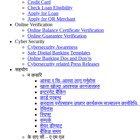
Credit Card
Check Loan Eligibility
Apply for Loan
Apply for QR Merchant
Online Verification
Online Balance Certificate Verification
Online Guarantee Verification
Cyber Security
Cybersecurity Awareness
Safe Digital Banking Templates
Online Banking Dos and Don’ts
Cybersecurity related Press Releases
सहयोग
म कसरि
आस्वा र सि–आस्वा लागू गर्नुहोस्
खाता खोल्दा आवश्यक कागजातहरु
इन्टरनेट बैंकिंग
कार्ड प्रबन्ध
करदाता प्रोत्साहन उपहार कार्यक्रम सञ्चालन कार्यविधि
रेमित्तंस
स्विफ्ट
सम्पर्क
शेयर डीम्याट
बैंकिङ समय
के वाए सी – ए एम एल