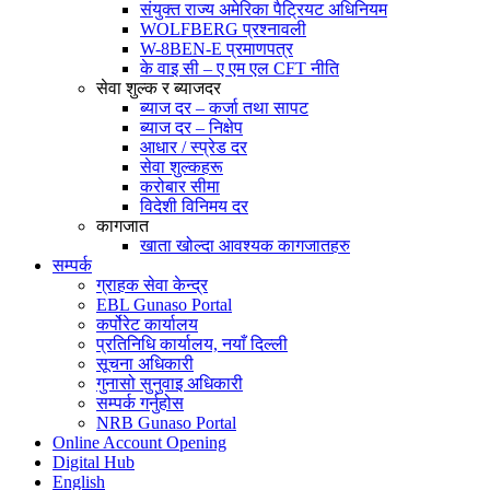
संयुक्त राज्य अमेरिका पैट्रियट अधिनियम
WOLFBERG प्रश्नावली
W-8BEN-E प्रमाणपत्र
के वाइ सी – ए एम एल CFT नीति
सेवा शुल्क र ब्याजदर
ब्याज दर – कर्जा तथा सापट
ब्याज दर – निक्षेप
आधार / स्प्रेड दर
सेवा शुल्कहरू
करोबार सीमा
विदेशी विनिमय दर
कागजात
खाता खोल्दा आवश्यक कागजातहरु
सम्पर्क
ग्राहक सेवा केन्द्र
EBL Gunaso Portal
कर्पोरेट कार्यालय
प्रतिनिधि कार्यालय, नयाँ दिल्ली
सूचना अधिकारी
गुनासो सुनुवाइ अधिकारी
सम्पर्क गर्नुहोस
NRB Gunaso Portal
Online Account Opening
Digital Hub
English