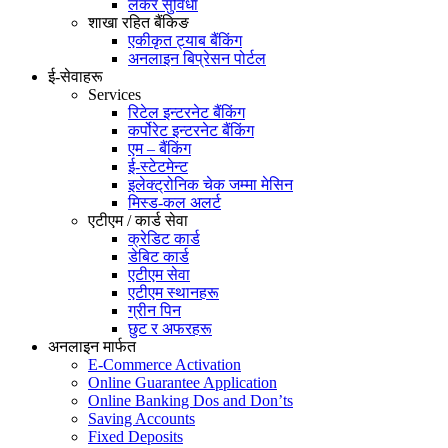
लकर सुविधा
शाखा रहित बैंकिङ
एकीकृत ट्याब बैंकिंग
अनलाइन बिप्रेसन पोर्टल
ई-सेवाहरू
Services
रिटेल इन्टरनेट बैंकिंग
कर्पोरेट इन्टरनेट बैंकिंग
एम – बैंकिंग
ई-स्टेटमेन्ट
इलेक्ट्रोनिक चेक जम्मा मेसिन
मिस्ड-कल अलर्ट
एटीएम / कार्ड सेवा
क्रेडिट कार्ड
डेबिट कार्ड
एटीएम सेवा
एटीएम स्थानहरू
ग्रीन पिन
छुट र अफरहरू
अनलाइन मार्फत
E-Commerce Activation
Online Guarantee Application
Online Banking Dos and Don’ts
Saving Accounts
Fixed Deposits