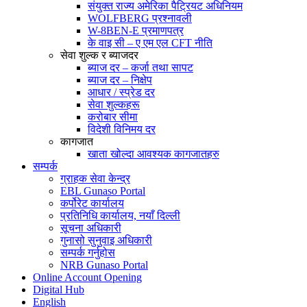
संयुक्त राज्य अमेरिका पैट्रियट अधिनियम
WOLFBERG प्रश्नावली
W-8BEN-E प्रमाणपत्र
के वाइ सी – ए एम एल CFT नीति
सेवा शुल्क र ब्याजदर
ब्याज दर – कर्जा तथा सापट
ब्याज दर – निक्षेप
आधार / स्प्रेड दर
सेवा शुल्कहरू
करोबार सीमा
विदेशी विनिमय दर
कागजात
खाता खोल्दा आवश्यक कागजातहरु
सम्पर्क
ग्राहक सेवा केन्द्र
EBL Gunaso Portal
कर्पोरेट कार्यालय
प्रतिनिधि कार्यालय, नयाँ दिल्ली
सूचना अधिकारी
गुनासो सुनुवाइ अधिकारी
सम्पर्क गर्नुहोस
NRB Gunaso Portal
Online Account Opening
Digital Hub
English