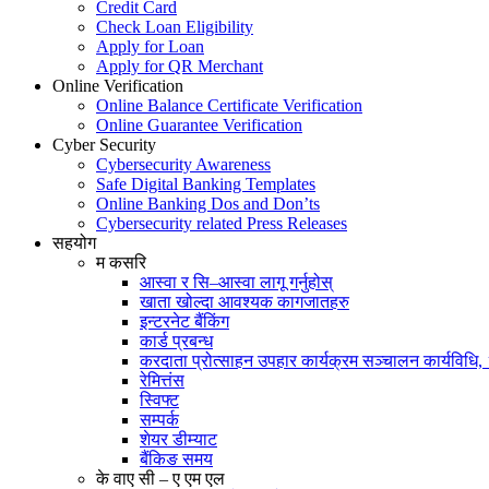
Credit Card
Check Loan Eligibility
Apply for Loan
Apply for QR Merchant
Online Verification
Online Balance Certificate Verification
Online Guarantee Verification
Cyber Security
Cybersecurity Awareness
Safe Digital Banking Templates
Online Banking Dos and Don’ts
Cybersecurity related Press Releases
सहयोग
म कसरि
आस्वा र सि–आस्वा लागू गर्नुहोस्
खाता खोल्दा आवश्यक कागजातहरु
इन्टरनेट बैंकिंग
कार्ड प्रबन्ध
करदाता प्रोत्साहन उपहार कार्यक्रम सञ्चालन कार्यविधि
रेमित्तंस
स्विफ्ट
सम्पर्क
शेयर डीम्याट
बैंकिङ समय
के वाए सी – ए एम एल