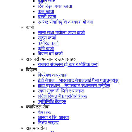
मुद्धति खाता
रिकरिङ्ग बचत खाता
कल खाता
चल्ती खाता
एभरेष्ट सेवानिवृत्ति अबकाश योजना
कर्जा
साना तथा मझौला उद्यम कर्जा
खुद्रा कर्जा
कर्पोरेट कर्जा
कृषि कर्जा
विपन्न वर्ग कर्जा
सरकारी व्यवसाय र उत्पादनहरू
राजस्व संकलन (ई-कर र भौतिक कर)
बिपे्षण
विप्रेषण आप्रवाह
इंडो नेपाल – भारतबाट नेपाललाई पैसा पठाउनुहोस्
बाह्य प्रस्थान – नेपालबाट स्थान्तरण गर्नुहोस्
रकम भुक्तानी लिने स्थानहरू
बिदेश स्थित बैंक प्रतिनिधिहरू
प्रतिनिधि बैंकहरु
क्यापिटल सेवा
शेयरहरू
आस्वा र सि–आस्वा
निक्षेप सदस्य
सहायक सेवा