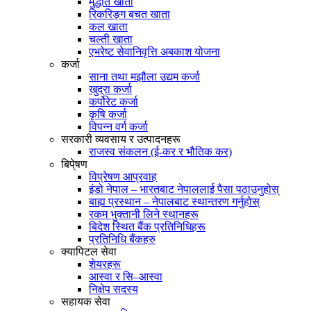
मुद्धति खाता
रिकरिङ्ग बचत खाता
कल खाता
चल्ती खाता
एभरेष्ट सेवानिवृत्ति अबकाश योजना
कर्जा
साना तथा मझौला उद्यम कर्जा
खुद्रा कर्जा
कर्पोरेट कर्जा
कृषि कर्जा
विपन्न वर्ग कर्जा
सरकारी व्यवसाय र उत्पादनहरू
राजस्व संकलन (ई-कर र भौतिक कर)
बिपे्षण
विप्रेषण आप्रवाह
इंडो नेपाल – भारतबाट नेपाललाई पैसा पठाउनुहोस्
बाह्य प्रस्थान – नेपालबाट स्थान्तरण गर्नुहोस्
रकम भुक्तानी लिने स्थानहरू
बिदेश स्थित बैंक प्रतिनिधिहरू
प्रतिनिधि बैंकहरु
क्यापिटल सेवा
शेयरहरू
आस्वा र सि–आस्वा
निक्षेप सदस्य
सहायक सेवा