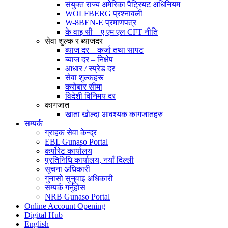
संयुक्त राज्य अमेरिका पैट्रियट अधिनियम
WOLFBERG प्रश्नावली
W-8BEN-E प्रमाणपत्र
के वाइ सी – ए एम एल CFT नीति
सेवा शुल्क र ब्याजदर
ब्याज दर – कर्जा तथा सापट
ब्याज दर – निक्षेप
आधार / स्प्रेड दर
सेवा शुल्कहरू
करोबार सीमा
विदेशी विनिमय दर
कागजात
खाता खोल्दा आवश्यक कागजातहरु
सम्पर्क
ग्राहक सेवा केन्द्र
EBL Gunaso Portal
कर्पोरेट कार्यालय
प्रतिनिधि कार्यालय, नयाँ दिल्ली
सूचना अधिकारी
गुनासो सुनुवाइ अधिकारी
सम्पर्क गर्नुहोस
NRB Gunaso Portal
Online Account Opening
Digital Hub
English