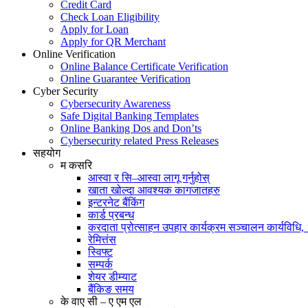
Credit Card
Check Loan Eligibility
Apply for Loan
Apply for QR Merchant
Online Verification
Online Balance Certificate Verification
Online Guarantee Verification
Cyber Security
Cybersecurity Awareness
Safe Digital Banking Templates
Online Banking Dos and Don’ts
Cybersecurity related Press Releases
सहयोग
म कसरि
आस्वा र सि–आस्वा लागू गर्नुहोस्
खाता खोल्दा आवश्यक कागजातहरु
इन्टरनेट बैंकिंग
कार्ड प्रबन्ध
करदाता प्रोत्साहन उपहार कार्यक्रम सञ्चालन कार्यविधि
रेमित्तंस
स्विफ्ट
सम्पर्क
शेयर डीम्याट
बैंकिङ समय
के वाए सी – ए एम एल