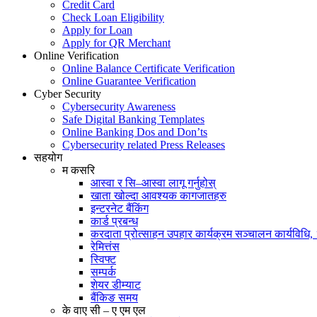
Credit Card
Check Loan Eligibility
Apply for Loan
Apply for QR Merchant
Online Verification
Online Balance Certificate Verification
Online Guarantee Verification
Cyber Security
Cybersecurity Awareness
Safe Digital Banking Templates
Online Banking Dos and Don’ts
Cybersecurity related Press Releases
सहयोग
म कसरि
आस्वा र सि–आस्वा लागू गर्नुहोस्
खाता खोल्दा आवश्यक कागजातहरु
इन्टरनेट बैंकिंग
कार्ड प्रबन्ध
करदाता प्रोत्साहन उपहार कार्यक्रम सञ्चालन कार्यविधि
रेमित्तंस
स्विफ्ट
सम्पर्क
शेयर डीम्याट
बैंकिङ समय
के वाए सी – ए एम एल