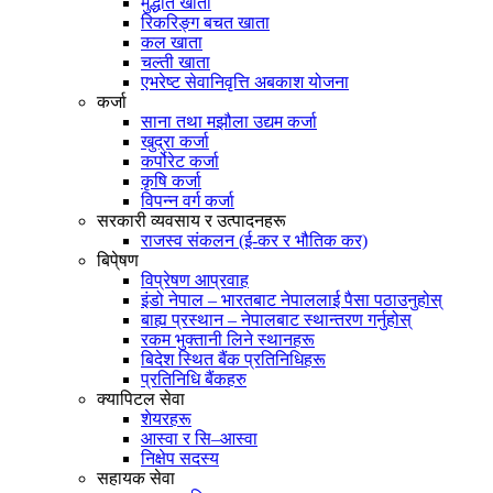
मुद्धति खाता
रिकरिङ्ग बचत खाता
कल खाता
चल्ती खाता
एभरेष्ट सेवानिवृत्ति अबकाश योजना
कर्जा
साना तथा मझौला उद्यम कर्जा
खुद्रा कर्जा
कर्पोरेट कर्जा
कृषि कर्जा
विपन्न वर्ग कर्जा
सरकारी व्यवसाय र उत्पादनहरू
राजस्व संकलन (ई-कर र भौतिक कर)
बिपे्षण
विप्रेषण आप्रवाह
इंडो नेपाल – भारतबाट नेपाललाई पैसा पठाउनुहोस्
बाह्य प्रस्थान – नेपालबाट स्थान्तरण गर्नुहोस्
रकम भुक्तानी लिने स्थानहरू
बिदेश स्थित बैंक प्रतिनिधिहरू
प्रतिनिधि बैंकहरु
क्यापिटल सेवा
शेयरहरू
आस्वा र सि–आस्वा
निक्षेप सदस्य
सहायक सेवा