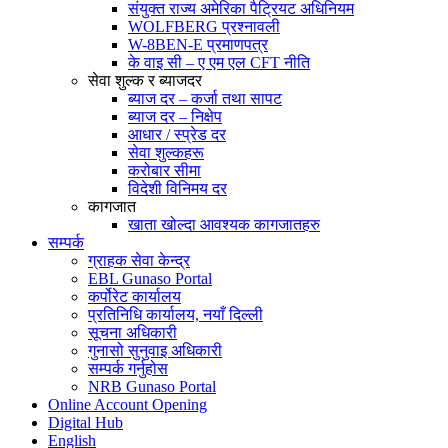
संयुक्त राज्य अमेरिका पैट्रियट अधिनियम
WOLFBERG प्रश्नावली
W-8BEN-E प्रमाणपत्र
के वाइ सी – ए एम एल CFT नीति
सेवा शुल्क र ब्याजदर
ब्याज दर – कर्जा तथा सापट
ब्याज दर – निक्षेप
आधार / स्प्रेड दर
सेवा शुल्कहरू
करोबार सीमा
विदेशी विनिमय दर
कागजात
खाता खोल्दा आवश्यक कागजातहरु
सम्पर्क
ग्राहक सेवा केन्द्र
EBL Gunaso Portal
कर्पोरेट कार्यालय
प्रतिनिधि कार्यालय, नयाँ दिल्ली
सूचना अधिकारी
गुनासो सुनुवाइ अधिकारी
सम्पर्क गर्नुहोस
NRB Gunaso Portal
Online Account Opening
Digital Hub
English