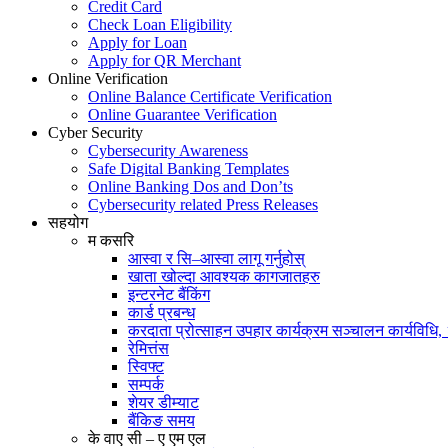
Credit Card
Check Loan Eligibility
Apply for Loan
Apply for QR Merchant
Online Verification
Online Balance Certificate Verification
Online Guarantee Verification
Cyber Security
Cybersecurity Awareness
Safe Digital Banking Templates
Online Banking Dos and Don’ts
Cybersecurity related Press Releases
सहयोग
म कसरि
आस्वा र सि–आस्वा लागू गर्नुहोस्
खाता खोल्दा आवश्यक कागजातहरु
इन्टरनेट बैंकिंग
कार्ड प्रबन्ध
करदाता प्रोत्साहन उपहार कार्यक्रम सञ्चालन कार्यविधि
रेमित्तंस
स्विफ्ट
सम्पर्क
शेयर डीम्याट
बैंकिङ समय
के वाए सी – ए एम एल