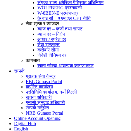
संयुक्त राज्य अमेरिका पैट्रियट अधिनियम
WOLFBERG प्रश्नावली
W-8BEN-E प्रमाणपत्र
के वाइ सी – ए एम एल CFT नीति
सेवा शुल्क र ब्याजदर
ब्याज दर – कर्जा तथा सापट
ब्याज दर – निक्षेप
आधार / स्प्रेड दर
सेवा शुल्कहरू
करोबार सीमा
विदेशी विनिमय दर
कागजात
खाता खोल्दा आवश्यक कागजातहरु
सम्पर्क
ग्राहक सेवा केन्द्र
EBL Gunaso Portal
कर्पोरेट कार्यालय
प्रतिनिधि कार्यालय, नयाँ दिल्ली
सूचना अधिकारी
गुनासो सुनुवाइ अधिकारी
सम्पर्क गर्नुहोस
NRB Gunaso Portal
Online Account Opening
Digital Hub
English