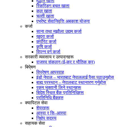
मुद्धति खाता
रिकरिङ्ग बचत खाता
कल खाता
चल्ती खाता
एभरेष्ट सेवानिवृत्ति अबकाश योजना
कर्जा
साना तथा मझौला उद्यम कर्जा
खुद्रा कर्जा
कर्पोरेट कर्जा
कृषि कर्जा
विपन्न वर्ग कर्जा
सरकारी व्यवसाय र उत्पादनहरू
राजस्व संकलन (ई-कर र भौतिक कर)
बिपे्षण
विप्रेषण आप्रवाह
इंडो नेपाल – भारतबाट नेपाललाई पैसा पठाउनुहोस्
बाह्य प्रस्थान – नेपालबाट स्थान्तरण गर्नुहोस्
रकम भुक्तानी लिने स्थानहरू
बिदेश स्थित बैंक प्रतिनिधिहरू
प्रतिनिधि बैंकहरु
क्यापिटल सेवा
शेयरहरू
आस्वा र सि–आस्वा
निक्षेप सदस्य
सहायक सेवा