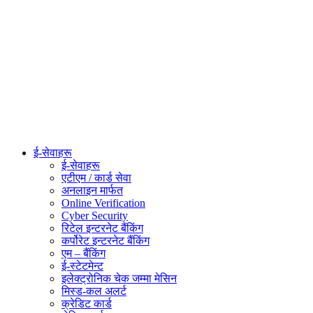
ई-सेवाहरू
ई-सेवाहरू
एटीएम / कार्ड सेवा
अनलाइन मार्फत
Online Verification
Cyber Security
रिटेल इन्टरनेट बैंकिंग
कर्पोरेट इन्टरनेट बैंकिंग
एम – बैंकिंग
ई-स्टेटमेन्ट
इलेक्ट्रोनिक चेक जम्मा मेसिन
मिस्ड-कल अलर्ट
क्रेडिट कार्ड