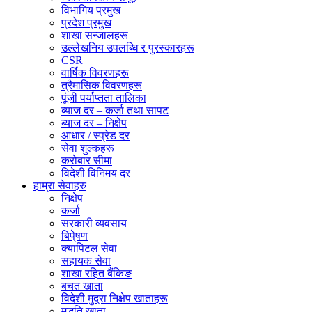
विभागिय प्रमुख
प्रदेश प्रमुख
शाखा सन्जालहरू
उल्लेखनिय उपलब्धि र पुरस्कारहरू
CSR
वार्षिक विवरणहरू
त्रैमासिक विवरणहरू
पूंजी पर्याप्तता तालिका
ब्याज दर – कर्जा तथा सापट
ब्याज दर – निक्षेप
आधार / स्प्रेड दर
सेवा शुल्कहरू
करोबार सीमा
विदेशी विनिमय दर
हाम्रा सेवाहरु
निक्षेप
कर्जा
सरकारी व्यवसाय
बिपे्षण
क्यापिटल सेवा
सहायक सेवा
शाखा रहित बैंकिङ
बचत खाता
विदेशी मुद्रा निक्षेप खाताहरू
मुद्धति खाता