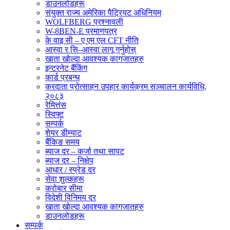
डाउनलोडहरू
संयुक्त राज्य अमेरिका पैट्रियट अधिनियम
WOLFBERG प्रश्नावली
W-8BEN-E प्रमाणपत्र
के वाइ सी – ए एम एल CFT नीति
आस्वा र सि–आस्वा लागू गर्नुहोस्
खाता खोल्दा आवश्यक कागजातहरु
इन्टरनेट बैंकिंग
कार्ड प्रबन्ध
करदाता प्रोत्साहन उपहार कार्यक्रम सञ्चालन कार्यविधि,
२०८३
रेमित्तंस
स्विफ्ट
सम्पर्क
शेयर डीम्याट
बैंकिङ समय
ब्याज दर – कर्जा तथा सापट
ब्याज दर – निक्षेप
आधार / स्प्रेड दर
सेवा शुल्कहरू
करोबार सीमा
विदेशी विनिमय दर
खाता खोल्दा आवश्यक कागजातहरु
डाउनलोडहरू
सम्पर्क