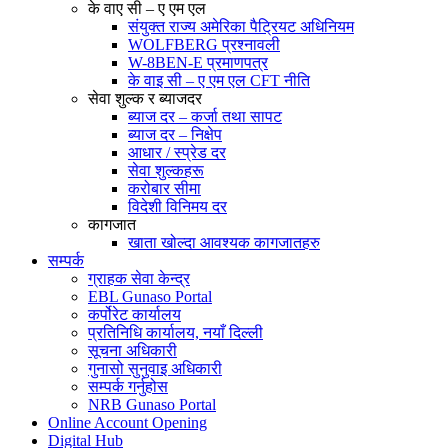
के वाए सी – ए एम एल
संयुक्त राज्य अमेरिका पैट्रियट अधिनियम
WOLFBERG प्रश्नावली
W-8BEN-E प्रमाणपत्र
के वाइ सी – ए एम एल CFT नीति
सेवा शुल्क र ब्याजदर
ब्याज दर – कर्जा तथा सापट
ब्याज दर – निक्षेप
आधार / स्प्रेड दर
सेवा शुल्कहरू
करोबार सीमा
विदेशी विनिमय दर
कागजात
खाता खोल्दा आवश्यक कागजातहरु
सम्पर्क
ग्राहक सेवा केन्द्र
EBL Gunaso Portal
कर्पोरेट कार्यालय
प्रतिनिधि कार्यालय, नयाँ दिल्ली
सूचना अधिकारी
गुनासो सुनुवाइ अधिकारी
सम्पर्क गर्नुहोस
NRB Gunaso Portal
Online Account Opening
Digital Hub