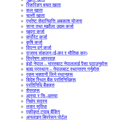
रिकरिङ्ग बचत खाता
कल खाता
चल्ती खाता
एभरेष्ट सेवानिवृत्ति अबकाश योजना
साना तथा मझौला उद्यम कर्जा
खुद्रा कर्जा
कर्पोरेट कर्जा
कृषि कर्जा
विपन्न वर्ग कर्जा
राजस्व संकलन (ई-कर र भौतिक कर)
विप्रेषण आप्रवाह
इंडो नेपाल – भारतबाट नेपाललाई पैसा पठाउनुहोस्
बाह्य प्रस्थान – नेपालबाट स्थान्तरण गर्नुहोस्
रकम भुक्तानी लिने स्थानहरू
बिदेश स्थित बैंक प्रतिनिधिहरू
प्रतिनिधि बैंकहरु
शेयरहरू
आस्वा र सि–आस्वा
निक्षेप सदस्य
लकर सुविधा
एकीकृत ट्याब बैंकिंग
अनलाइन बिप्रेसन पोर्टल