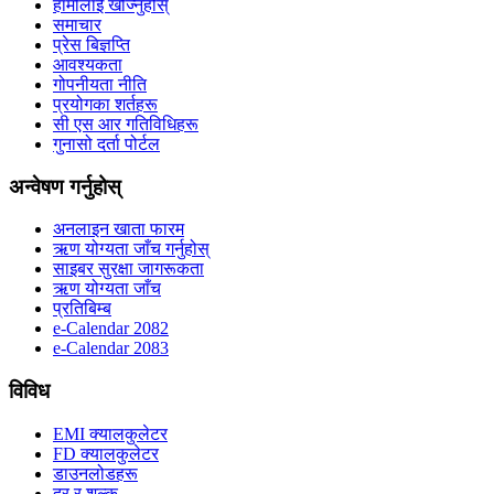
हामीलाई खोज्नुहोस्
समाचार
प्रेस बिज्ञप्ति
आवश्यकता
गोपनीयता नीति
प्रयोगका शर्तहरू
सी एस आर गतिविधिहरू
गुनासो दर्ता पोर्टल
अन्वेषण गर्नुहोस्
अनलाइन खाता फारम
ऋण योग्यता जाँच गर्नुहोस्
साइबर सुरक्षा जागरूकता
ऋण योग्यता जाँच
प्रतिबिम्ब
e-Calendar 2082
e-Calendar 2083
विविध
EMI क्यालकुलेटर
FD क्यालकुलेटर
डाउनलोडहरू
दर र शुल्क