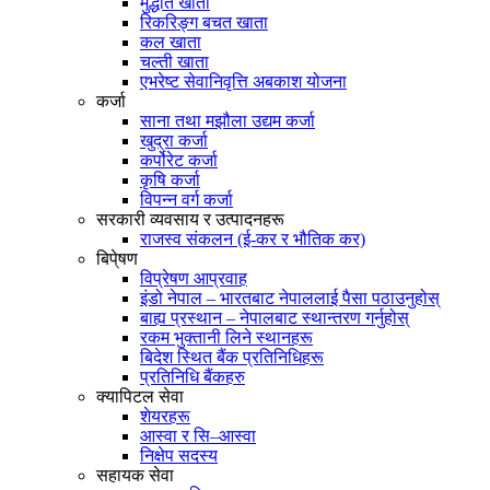
मुद्धति खाता
रिकरिङ्ग बचत खाता
कल खाता
चल्ती खाता
एभरेष्ट सेवानिवृत्ति अबकाश योजना
कर्जा
साना तथा मझौला उद्यम कर्जा
खुद्रा कर्जा
कर्पोरेट कर्जा
कृषि कर्जा
विपन्न वर्ग कर्जा
सरकारी व्यवसाय र उत्पादनहरू
राजस्व संकलन (ई-कर र भौतिक कर)
बिपे्षण
विप्रेषण आप्रवाह
इंडो नेपाल – भारतबाट नेपाललाई पैसा पठाउनुहोस्
बाह्य प्रस्थान – नेपालबाट स्थान्तरण गर्नुहोस्
रकम भुक्तानी लिने स्थानहरू
बिदेश स्थित बैंक प्रतिनिधिहरू
प्रतिनिधि बैंकहरु
क्यापिटल सेवा
शेयरहरू
आस्वा र सि–आस्वा
निक्षेप सदस्य
सहायक सेवा