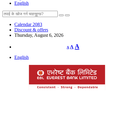
English
Calendar 2083
Discount & offers
Thursday, August 6, 2026
Decrease
Reset
Increase
A
A
A
font
font
size.
font
size.
English
size.