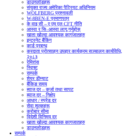
डाउनलोडहरू
संयुक्त राज्य अमेरिका पैट्रियट अधिनियम
WOLFBERG प्रश्नावली
W-8BEN-E प्रमाणपत्र
के वाइ सी – ए एम एल CFT नीति
आस्वा र सि–आस्वा लागू गर्नुहोस्
खाता खोल्दा आवश्यक कागजातहरु
इन्टरनेट बैंकिंग
कार्ड प्रबन्ध
करदाता प्रोत्साहन उपहार कार्यक्रम सञ्चालन कार्यविधि,
२०८३
रेमित्तंस
स्विफ्ट
सम्पर्क
शेयर डीम्याट
बैंकिङ समय
ब्याज दर – कर्जा तथा सापट
ब्याज दर – निक्षेप
आधार / स्प्रेड दर
सेवा शुल्कहरू
करोबार सीमा
विदेशी विनिमय दर
खाता खोल्दा आवश्यक कागजातहरु
डाउनलोडहरू
सम्पर्क