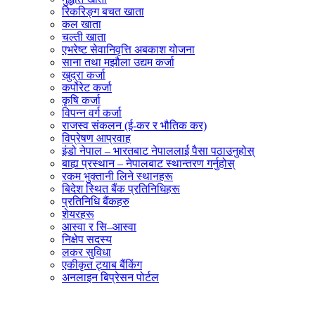
रिकरिङ्ग बचत खाता
कल खाता
चल्ती खाता
एभरेष्ट सेवानिवृत्ति अबकाश योजना
साना तथा मझौला उद्यम कर्जा
खुद्रा कर्जा
कर्पोरेट कर्जा
कृषि कर्जा
विपन्न वर्ग कर्जा
राजस्व संकलन (ई-कर र भौतिक कर)
विप्रेषण आप्रवाह
इंडो नेपाल – भारतबाट नेपाललाई पैसा पठाउनुहोस्
बाह्य प्रस्थान – नेपालबाट स्थान्तरण गर्नुहोस्
रकम भुक्तानी लिने स्थानहरू
बिदेश स्थित बैंक प्रतिनिधिहरू
प्रतिनिधि बैंकहरु
शेयरहरू
आस्वा र सि–आस्वा
निक्षेप सदस्य
लकर सुविधा
एकीकृत ट्याब बैंकिंग
अनलाइन बिप्रेसन पोर्टल