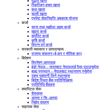
मुद्धति खाता
रिकरिङ्ग बचत खाता
कल खाता
चल्ती खाता
एभरेष्ट सेवानिवृत्ति अबकाश योजना
कर्जा
साना तथा मझौला उद्यम कर्जा
खुद्रा कर्जा
कर्पोरेट कर्जा
कृषि कर्जा
विपन्न वर्ग कर्जा
सरकारी व्यवसाय र उत्पादनहरू
राजस्व संकलन (ई-कर र भौतिक कर)
बिपे्षण
विप्रेषण आप्रवाह
इंडो नेपाल – भारतबाट नेपाललाई पैसा पठाउनुहोस्
बाह्य प्रस्थान – नेपालबाट स्थान्तरण गर्नुहोस्
रकम भुक्तानी लिने स्थानहरू
बिदेश स्थित बैंक प्रतिनिधिहरू
प्रतिनिधि बैंकहरु
क्यापिटल सेवा
शेयरहरू
आस्वा र सि–आस्वा
निक्षेप सदस्य
सहायक सेवा