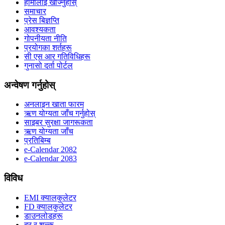
हामीलाई खोज्नुहोस्
समाचार
प्रेस बिज्ञप्ति
आवश्यकता
गोपनीयता नीति
प्रयोगका शर्तहरू
सी एस आर गतिविधिहरू
गुनासो दर्ता पोर्टल
अन्वेषण गर्नुहोस्
अनलाइन खाता फारम
ऋण योग्यता जाँच गर्नुहोस्
साइबर सुरक्षा जागरूकता
ऋण योग्यता जाँच
प्रतिबिम्ब
e-Calendar 2082
e-Calendar 2083
विविध
EMI क्यालकुलेटर
FD क्यालकुलेटर
डाउनलोडहरू
दर र शुल्क