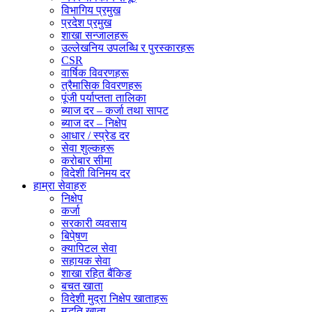
विभागिय प्रमुख
प्रदेश प्रमुख
शाखा सन्जालहरू
उल्लेखनिय उपलब्धि र पुरस्कारहरू
CSR
वार्षिक विवरणहरू
त्रैमासिक विवरणहरू
पूंजी पर्याप्तता तालिका
ब्याज दर – कर्जा तथा सापट
ब्याज दर – निक्षेप
आधार / स्प्रेड दर
सेवा शुल्कहरू
करोबार सीमा
विदेशी विनिमय दर
हाम्रा सेवाहरु
निक्षेप
कर्जा
सरकारी व्यवसाय
बिपे्षण
क्यापिटल सेवा
सहायक सेवा
शाखा रहित बैंकिङ
बचत खाता
विदेशी मुद्रा निक्षेप खाताहरू
मुद्धति खाता