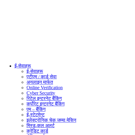
ई-सेवाहरू
ई-सेवाहरू
एटीएम / कार्ड सेवा
अनलाइन मार्फत
Online Verification
Cyber Security
रिटेल इन्टरनेट बैंकिंग
कर्पोरेट इन्टरनेट बैंकिंग
एम – बैंकिंग
ई-स्टेटमेन्ट
इलेक्ट्रोनिक चेक जम्मा मेसिन
मिस्ड-कल अलर्ट
क्रेडिट कार्ड