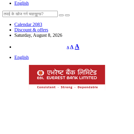
English
Calendar 2083
Discount & offers
Saturday, August 8, 2026
Decrease
Reset
Increase
A
A
A
font
font
size.
font
size.
English
size.