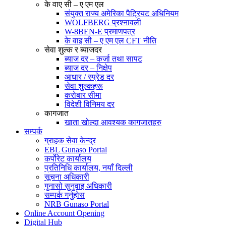
के वाए सी – ए एम एल
संयुक्त राज्य अमेरिका पैट्रियट अधिनियम
WOLFBERG प्रश्नावली
W-8BEN-E प्रमाणपत्र
के वाइ सी – ए एम एल CFT नीति
सेवा शुल्क र ब्याजदर
ब्याज दर – कर्जा तथा सापट
ब्याज दर – निक्षेप
आधार / स्प्रेड दर
सेवा शुल्कहरू
करोबार सीमा
विदेशी विनिमय दर
कागजात
खाता खोल्दा आवश्यक कागजातहरु
सम्पर्क
ग्राहक सेवा केन्द्र
EBL Gunaso Portal
कर्पोरेट कार्यालय
प्रतिनिधि कार्यालय, नयाँ दिल्ली
सूचना अधिकारी
गुनासो सुनुवाइ अधिकारी
सम्पर्क गर्नुहोस
NRB Gunaso Portal
Online Account Opening
Digital Hub