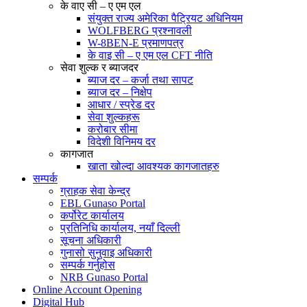
के वाए सी – ए एम एल
संयुक्त राज्य अमेरिका पैट्रियट अधिनियम
WOLFBERG प्रश्नावली
W-8BEN-E प्रमाणपत्र
के वाइ सी – ए एम एल CFT नीति
सेवा शुल्क र ब्याजदर
ब्याज दर – कर्जा तथा सापट
ब्याज दर – निक्षेप
आधार / स्प्रेड दर
सेवा शुल्कहरू
करोबार सीमा
विदेशी विनिमय दर
कागजात
खाता खोल्दा आवश्यक कागजातहरु
सम्पर्क
ग्राहक सेवा केन्द्र
EBL Gunaso Portal
कर्पोरेट कार्यालय
प्रतिनिधि कार्यालय, नयाँ दिल्ली
सूचना अधिकारी
गुनासो सुनुवाइ अधिकारी
सम्पर्क गर्नुहोस
NRB Gunaso Portal
Online Account Opening
Digital Hub