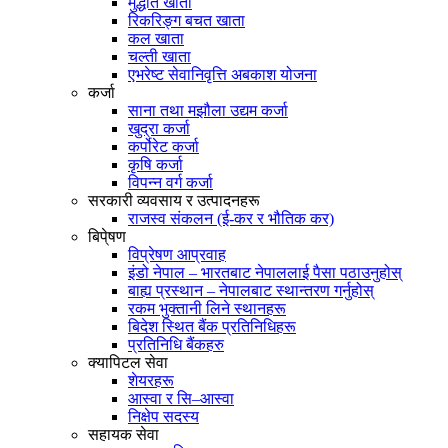
मुद्धति खाता
रिकरिङ्ग बचत खाता
कल खाता
चल्ती खाता
एभरेष्ट सेवानिवृत्ति अबकाश योजना
कर्जा
साना तथा मझौला उद्यम कर्जा
खुद्रा कर्जा
कर्पोरेट कर्जा
कृषि कर्जा
विपन्न वर्ग कर्जा
सरकारी व्यवसाय र उत्पादनहरू
राजस्व संकलन (ई-कर र भौतिक कर)
बिपे्षण
विप्रेषण आप्रवाह
इंडो नेपाल – भारतबाट नेपाललाई पैसा पठाउनुहोस्
बाह्य प्रस्थान – नेपालबाट स्थान्तरण गर्नुहोस्
रकम भुक्तानी लिने स्थानहरू
बिदेश स्थित बैंक प्रतिनिधिहरू
प्रतिनिधि बैंकहरु
क्यापिटल सेवा
शेयरहरू
आस्वा र सि–आस्वा
निक्षेप सदस्य
सहायक सेवा