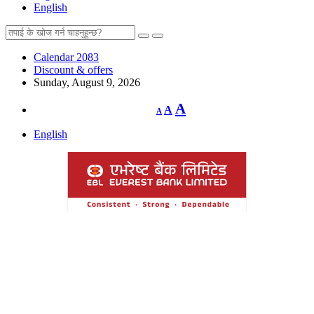
English
Calendar 2083
Discount & offers
Sunday, August 9, 2026
Decrease
Reset
Increase
A
A
A
font
font
size.
font
size.
English
size.