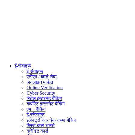
ई-सेवाहरू
ई-सेवाहरू
एटीएम / कार्ड सेवा
अनलाइन मार्फत
Online Verification
Cyber Security
रिटेल इन्टरनेट बैंकिंग
कर्पोरेट इन्टरनेट बैंकिंग
एम – बैंकिंग
ई-स्टेटमेन्ट
इलेक्ट्रोनिक चेक जम्मा मेसिन
मिस्ड-कल अलर्ट
क्रेडिट कार्ड