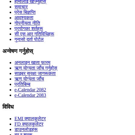
हामीलाई खोज्नुहोस्
समाचार
प्रेस बिज्ञप्ति
आवश्यकता
गोपनीयता नीति
प्रयोगका शर्तहरू
सी एस आर गतिविधिहरू
गुनासो दर्ता पोर्टल
अन्वेषण गर्नुहोस्
अनलाइन खाता फारम
ऋण योग्यता जाँच गर्नुहोस्
साइबर सुरक्षा जागरूकता
ऋण योग्यता जाँच
प्रतिबिम्ब
e-Calendar 2082
e-Calendar 2083
विविध
EMI क्यालकुलेटर
FD क्यालकुलेटर
डाउनलोडहरू
दर र शुल्क