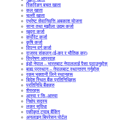
रिकरिङ्ग बचत खाता
कल खाता
चल्ती खाता
एभरेष्ट सेवानिवृत्ति अबकाश योजना
साना तथा मझौला उद्यम कर्जा
खुद्रा कर्जा
कर्पोरेट कर्जा
कृषि कर्जा
विपन्न वर्ग कर्जा
राजस्व संकलन (ई-कर र भौतिक कर)
विप्रेषण आप्रवाह
इंडो नेपाल – भारतबाट नेपाललाई पैसा पठाउनुहोस्
बाह्य प्रस्थान – नेपालबाट स्थान्तरण गर्नुहोस्
रकम भुक्तानी लिने स्थानहरू
बिदेश स्थित बैंक प्रतिनिधिहरू
प्रतिनिधि बैंकहरु
शेयरहरू
आस्वा र सि–आस्वा
निक्षेप सदस्य
लकर सुविधा
एकीकृत ट्याब बैंकिंग
अनलाइन बिप्रेसन पोर्टल