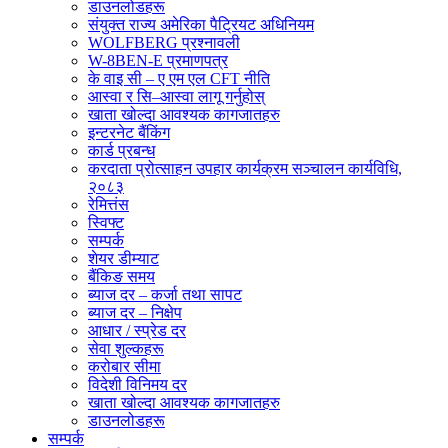
डाउनलोडहरू
संयुक्त राज्य अमेरिका पैट्रियट अधिनियम
WOLFBERG प्रश्नावली
W-8BEN-E प्रमाणपत्र
के वाइ सी – ए एम एल CFT नीति
आस्वा र सि–आस्वा लागू गर्नुहोस्
खाता खोल्दा आवश्यक कागजातहरु
इन्टरनेट बैंकिंग
कार्ड प्रबन्ध
करदाता प्रोत्साहन उपहार कार्यक्रम सञ्चालन कार्यविधि,
२०८३
रेमित्तंस
स्विफ्ट
सम्पर्क
शेयर डीम्याट
बैंकिङ समय
ब्याज दर – कर्जा तथा सापट
ब्याज दर – निक्षेप
आधार / स्प्रेड दर
सेवा शुल्कहरू
करोबार सीमा
विदेशी विनिमय दर
खाता खोल्दा आवश्यक कागजातहरु
डाउनलोडहरू
सम्पर्क