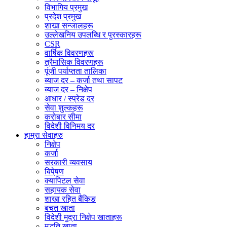
विभागिय प्रमुख
प्रदेश प्रमुख
शाखा सन्जालहरू
उल्लेखनिय उपलब्धि र पुरस्कारहरू
CSR
वार्षिक विवरणहरू
त्रैमासिक विवरणहरू
पूंजी पर्याप्तता तालिका
ब्याज दर – कर्जा तथा सापट
ब्याज दर – निक्षेप
आधार / स्प्रेड दर
सेवा शुल्कहरू
करोबार सीमा
विदेशी विनिमय दर
हाम्रा सेवाहरु
निक्षेप
कर्जा
सरकारी व्यवसाय
बिपे्षण
क्यापिटल सेवा
सहायक सेवा
शाखा रहित बैंकिङ
बचत खाता
विदेशी मुद्रा निक्षेप खाताहरू
मुद्धति खाता