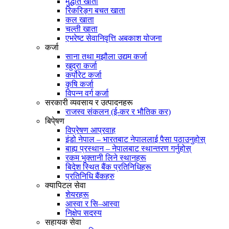
मुद्धति खाता
रिकरिङ्ग बचत खाता
कल खाता
चल्ती खाता
एभरेष्ट सेवानिवृत्ति अबकाश योजना
कर्जा
साना तथा मझौला उद्यम कर्जा
खुद्रा कर्जा
कर्पोरेट कर्जा
कृषि कर्जा
विपन्न वर्ग कर्जा
सरकारी व्यवसाय र उत्पादनहरू
राजस्व संकलन (ई-कर र भौतिक कर)
बिपे्षण
विप्रेषण आप्रवाह
इंडो नेपाल – भारतबाट नेपाललाई पैसा पठाउनुहोस्
बाह्य प्रस्थान – नेपालबाट स्थान्तरण गर्नुहोस्
रकम भुक्तानी लिने स्थानहरू
बिदेश स्थित बैंक प्रतिनिधिहरू
प्रतिनिधि बैंकहरु
क्यापिटल सेवा
शेयरहरू
आस्वा र सि–आस्वा
निक्षेप सदस्य
सहायक सेवा