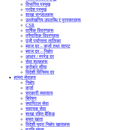
विभागिय प्रमुख
प्रदेश प्रमुख
शाखा सन्जालहरू
उल्लेखनिय उपलब्धि र पुरस्कारहरू
CSR
वार्षिक विवरणहरू
त्रैमासिक विवरणहरू
पूंजी पर्याप्तता तालिका
ब्याज दर – कर्जा तथा सापट
ब्याज दर – निक्षेप
आधार / स्प्रेड दर
सेवा शुल्कहरू
करोबार सीमा
विदेशी विनिमय दर
हाम्रा सेवाहरु
निक्षेप
कर्जा
सरकारी व्यवसाय
बिपे्षण
क्यापिटल सेवा
सहायक सेवा
शाखा रहित बैंकिङ
बचत खाता
विदेशी मुद्रा निक्षेप खाताहरू
मुद्धति खाता