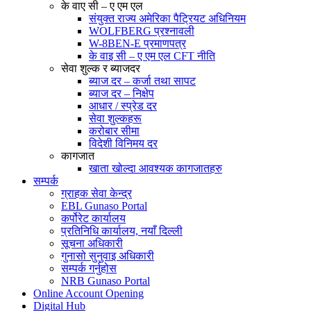
के वाए सी – ए एम एल
संयुक्त राज्य अमेरिका पैट्रियट अधिनियम
WOLFBERG प्रश्नावली
W-8BEN-E प्रमाणपत्र
के वाइ सी – ए एम एल CFT नीति
सेवा शुल्क र ब्याजदर
ब्याज दर – कर्जा तथा सापट
ब्याज दर – निक्षेप
आधार / स्प्रेड दर
सेवा शुल्कहरू
करोबार सीमा
विदेशी विनिमय दर
कागजात
खाता खोल्दा आवश्यक कागजातहरु
सम्पर्क
ग्राहक सेवा केन्द्र
EBL Gunaso Portal
कर्पोरेट कार्यालय
प्रतिनिधि कार्यालय, नयाँ दिल्ली
सूचना अधिकारी
गुनासो सुनुवाइ अधिकारी
सम्पर्क गर्नुहोस
NRB Gunaso Portal
Online Account Opening
Digital Hub