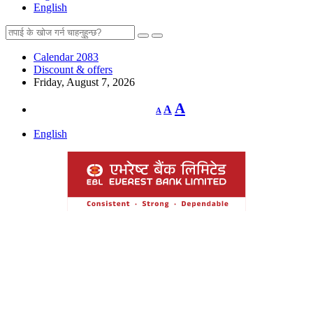
English
Calendar 2083
Discount & offers
Friday, August 7, 2026
Decrease
Reset
Increase
A
A
A
font
font
size.
font
size.
English
size.