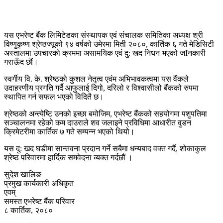
यस एभरेष्ट बैंक लिमिटेडका संस्थापक एवं संचालक समितिका अध्यक्ष श्री
विष्णुकृष्ण श्रेष्ठज्यूको ९४ वर्षको उमेरमा मिती २०८०, कार्तिक ६ गते मेडिसिटी
अस्तालमा उपचारको क्रममा असामयिक एवं दु: खद निधन भएको जIनकारी
गराऊँद छौं।
स्वर्गीय वि. के. श्रेष्ठको कुशल नेतृत्व एवंम अभिभावकत्वमा यस वैंकले
उदाहरणीय प्रगति गर्दै आफुलाई दिगो, दरिलो र विश्वासीलो बैंकको रुपमा
स्थापित गर्न सफल भएको विदितै छ।
श्रेष्ठको अन्त्येष्टि उनको इच्छा बमोजिम, एभरेष्ट बैंकको सहयोगमा पशुपतिमा
सञ्चालनमा रहेको कम दाउराले शव जलाइने प्रविधिमा आधारीत वुडन
क्रिमेटरीमा कार्तिक ७ गते सम्पन्न भएको थियो।
यस दु: खद घडीमा सान्तवना प्रदान गर्ने सबैमा धन्यबाद वक्त गर्दै, शोकाकुल
श्रेष्ठ परिवारमा हार्दिक समवेदना व्यक्त गर्दछौं ।
सुदेश खालिङ
प्रमुख कार्यकारी अधिकृत
एवम्
समस्त एभरेष्ट बैंक परिवार
८ कार्तिक, २०८०