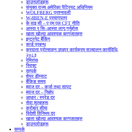
डाउनलोडहरू
संयुक्त राज्य अमेरिका पैट्रियट अधिनियम
WOLFBERG प्रश्नावली
W-8BEN-E प्रमाणपत्र
के वाइ सी – ए एम एल CFT नीति
आस्वा र सि–आस्वा लागू गर्नुहोस्
खाता खोल्दा आवश्यक कागजातहरु
इन्टरनेट बैंकिंग
कार्ड प्रबन्ध
करदाता प्रोत्साहन उपहार कार्यक्रम सञ्चालन कार्यविधि,
२०८३
रेमित्तंस
स्विफ्ट
सम्पर्क
शेयर डीम्याट
बैंकिङ समय
ब्याज दर – कर्जा तथा सापट
ब्याज दर – निक्षेप
आधार / स्प्रेड दर
सेवा शुल्कहरू
करोबार सीमा
विदेशी विनिमय दर
खाता खोल्दा आवश्यक कागजातहरु
डाउनलोडहरू
सम्पर्क