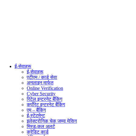
ई-सेवाहरू
ई-सेवाहरू
एटीएम / कार्ड सेवा
अनलाइन मार्फत
Online Verification
Cyber Security
रिटेल इन्टरनेट बैंकिंग
कर्पोरेट इन्टरनेट बैंकिंग
एम – बैंकिंग
ई-स्टेटमेन्ट
इलेक्ट्रोनिक चेक जम्मा मेसिन
मिस्ड-कल अलर्ट
क्रेडिट कार्ड