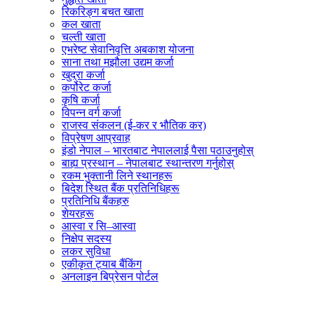
रिकरिङ्ग बचत खाता
कल खाता
चल्ती खाता
एभरेष्ट सेवानिवृत्ति अबकाश योजना
साना तथा मझौला उद्यम कर्जा
खुद्रा कर्जा
कर्पोरेट कर्जा
कृषि कर्जा
विपन्न वर्ग कर्जा
राजस्व संकलन (ई-कर र भौतिक कर)
विप्रेषण आप्रवाह
इंडो नेपाल – भारतबाट नेपाललाई पैसा पठाउनुहोस्
बाह्य प्रस्थान – नेपालबाट स्थान्तरण गर्नुहोस्
रकम भुक्तानी लिने स्थानहरू
बिदेश स्थित बैंक प्रतिनिधिहरू
प्रतिनिधि बैंकहरु
शेयरहरू
आस्वा र सि–आस्वा
निक्षेप सदस्य
लकर सुविधा
एकीकृत ट्याब बैंकिंग
अनलाइन बिप्रेसन पोर्टल