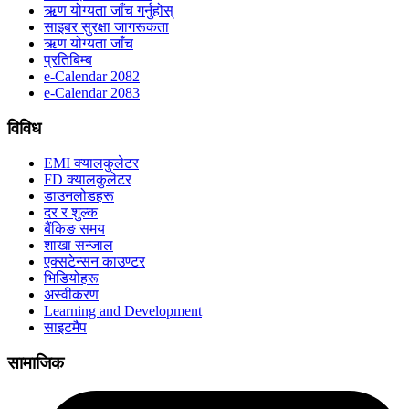
ऋण योग्यता जाँच गर्नुहोस्
साइबर सुरक्षा जागरूकता
ऋण योग्यता जाँच
प्रतिबिम्ब
e-Calendar 2082
e-Calendar 2083
विविध
EMI क्यालकुलेटर
FD क्यालकुलेटर
डाउनलोडहरू
दर र शुल्क
बैंकिङ समय
शाखा सन्जाल
एक्सटेन्सन काउण्टर
भिडियोहरू
अस्वीकरण
Learning and Development
साइटमैप
सामाजिक