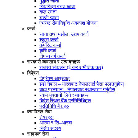
मुद्धति खाता
रिकरिङ्ग बचत खाता
कल खाता
चल्ती खाता
एभरेष्ट सेवानिवृत्ति अबकाश योजना
कर्जा
साना तथा मझौला उद्यम कर्जा
खुद्रा कर्जा
कर्पोरेट कर्जा
कृषि कर्जा
विपन्न वर्ग कर्जा
सरकारी व्यवसाय र उत्पादनहरू
राजस्व संकलन (ई-कर र भौतिक कर)
बिपे्षण
विप्रेषण आप्रवाह
इंडो नेपाल – भारतबाट नेपाललाई पैसा पठाउनुहोस्
बाह्य प्रस्थान – नेपालबाट स्थान्तरण गर्नुहोस्
रकम भुक्तानी लिने स्थानहरू
बिदेश स्थित बैंक प्रतिनिधिहरू
प्रतिनिधि बैंकहरु
क्यापिटल सेवा
शेयरहरू
आस्वा र सि–आस्वा
निक्षेप सदस्य
सहायक सेवा