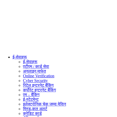
ई-सेवाहरू
ई-सेवाहरू
एटीएम / कार्ड सेवा
अनलाइन मार्फत
Online Verification
Cyber Security
रिटेल इन्टरनेट बैंकिंग
कर्पोरेट इन्टरनेट बैंकिंग
एम – बैंकिंग
ई-स्टेटमेन्ट
इलेक्ट्रोनिक चेक जम्मा मेसिन
मिस्ड-कल अलर्ट
क्रेडिट कार्ड