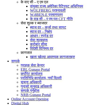
के वाए सी – ए एम एल
संयुक्त राज्य अमेरिका पैट्रियट अधिनियम
WOLFBERG प्रश्नावली
W-8BEN-E प्रमाणपत्र
के वाइ सी – ए एम एल CFT नीति
सेवा शुल्क र ब्याजदर
ब्याज दर – कर्जा तथा सापट
ब्याज दर – निक्षेप
आधार / स्प्रेड दर
सेवा शुल्कहरू
करोबार सीमा
विदेशी विनिमय दर
कागजात
खाता खोल्दा आवश्यक कागजातहरु
सम्पर्क
ग्राहक सेवा केन्द्र
EBL Gunaso Portal
कर्पोरेट कार्यालय
प्रतिनिधि कार्यालय, नयाँ दिल्ली
सूचना अधिकारी
गुनासो सुनुवाइ अधिकारी
सम्पर्क गर्नुहोस
NRB Gunaso Portal
Online Account Opening
Digital Hub