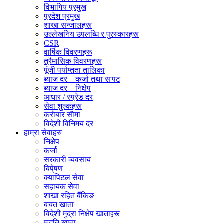
विभागिय प्रमुख
प्रदेश प्रमुख
शाखा सन्जालहरू
उल्लेखनिय उपलब्धि र पुरस्कारहरू
CSR
वार्षिक विवरणहरू
त्रैमासिक विवरणहरू
पूंजी पर्याप्तता तालिका
ब्याज दर – कर्जा तथा सापट
ब्याज दर – निक्षेप
आधार / स्प्रेड दर
सेवा शुल्कहरू
करोबार सीमा
विदेशी विनिमय दर
हाम्रा सेवाहरु
निक्षेप
कर्जा
सरकारी व्यवसाय
बिपे्षण
क्यापिटल सेवा
सहायक सेवा
शाखा रहित बैंकिङ
बचत खाता
विदेशी मुद्रा निक्षेप खाताहरू
मुद्धति खाता