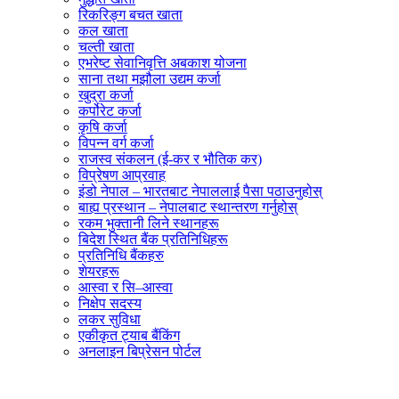
रिकरिङ्ग बचत खाता
कल खाता
चल्ती खाता
एभरेष्ट सेवानिवृत्ति अबकाश योजना
साना तथा मझौला उद्यम कर्जा
खुद्रा कर्जा
कर्पोरेट कर्जा
कृषि कर्जा
विपन्न वर्ग कर्जा
राजस्व संकलन (ई-कर र भौतिक कर)
विप्रेषण आप्रवाह
इंडो नेपाल – भारतबाट नेपाललाई पैसा पठाउनुहोस्
बाह्य प्रस्थान – नेपालबाट स्थान्तरण गर्नुहोस्
रकम भुक्तानी लिने स्थानहरू
बिदेश स्थित बैंक प्रतिनिधिहरू
प्रतिनिधि बैंकहरु
शेयरहरू
आस्वा र सि–आस्वा
निक्षेप सदस्य
लकर सुविधा
एकीकृत ट्याब बैंकिंग
अनलाइन बिप्रेसन पोर्टल