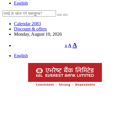
English
Calendar 2083
Discount & offers
Monday, August 10, 2026
Decrease
Reset
Increase
A
A
A
font
font
size.
font
size.
English
size.