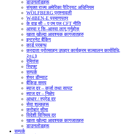
डाउनलोडहरू
संयुक्त राज्य अमेरिका पैट्रियट अधिनियम
WOLFBERG प्रश्नावली
W-8BEN-E प्रमाणपत्र
के वाइ सी – ए एम एल CFT नीति
आस्वा र सि–आस्वा लागू गर्नुहोस्
खाता खोल्दा आवश्यक कागजातहरु
इन्टरनेट बैंकिंग
कार्ड प्रबन्ध
करदाता प्रोत्साहन उपहार कार्यक्रम सञ्चालन कार्यविधि,
२०८३
रेमित्तंस
स्विफ्ट
सम्पर्क
शेयर डीम्याट
बैंकिङ समय
ब्याज दर – कर्जा तथा सापट
ब्याज दर – निक्षेप
आधार / स्प्रेड दर
सेवा शुल्कहरू
करोबार सीमा
विदेशी विनिमय दर
खाता खोल्दा आवश्यक कागजातहरु
डाउनलोडहरू
सम्पर्क