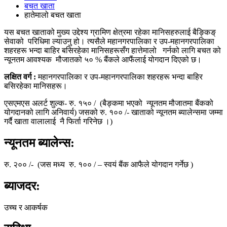
बचत खाता
हातेमालो बचत खाता
यस बचत खाताको मुख्य उद्देश्य ग्रामिण क्षेत्रमा रहेका मानिसहरुलाई बैङ्किङ्
सेवाको परिधिमा ल्याउनु हो। त्यसैले महानगरपालिका र उप-महानगरपालिका
शहरहरू भन्दा बाहिर बसिरहेका मानिसहरूसँग हात्तेमालो गर्नको लागि बचत को
न्यूनतम आवश्यक मौजातको ५० % बैंकले आफैंलाई योगदान दिएको छ।
लक्षित वर्ग :
महानगरपालिका र उप-महानगरपालिका शहरहरू भन्दा बाहिर
बसिरहेका मानिसहरू।
एसएमएस अलर्ट शुल्क- रु. १५० / (बैङ्कमा भएको न्यूनतम मौजातमा बैंकको
योगदानको लागि अनिवार्य) जसको रु. १०० /- खाताको न्यूनतम ब्यालेन्समा जम्मा
गर्दै खाता वालालाई नै फिर्ता गरिनेछ ।)
न्यूनतम ब्यालेन्स:
रु. २०० /- (जस मध्य रु. १०० / – स्वयं बैंक आफैले योगदान गर्नेछ )
ब्याजदर:
उच्च र आकर्षक