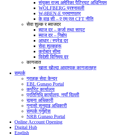
संयुक्त राज्य अमेरिका पैट्रियट अधिनियम
WOLFBERG प्रश्नावली
W-8BEN-E प्रमाणपत्र
के वाइ सी – ए एम एल CFT नीति
सेवा शुल्क र ब्याजदर
ब्याज दर – कर्जा तथा सापट
ब्याज दर – निक्षेप
आधार / स्प्रेड दर
सेवा शुल्कहरू
करोबार सीमा
विदेशी विनिमय दर
कागजात
खाता खोल्दा आवश्यक कागजातहरु
सम्पर्क
ग्राहक सेवा केन्द्र
EBL Gunaso Portal
कर्पोरेट कार्यालय
प्रतिनिधि कार्यालय, नयाँ दिल्ली
सूचना अधिकारी
गुनासो सुनुवाइ अधिकारी
सम्पर्क गर्नुहोस
NRB Gunaso Portal
Online Account Opening
Digital Hub
English