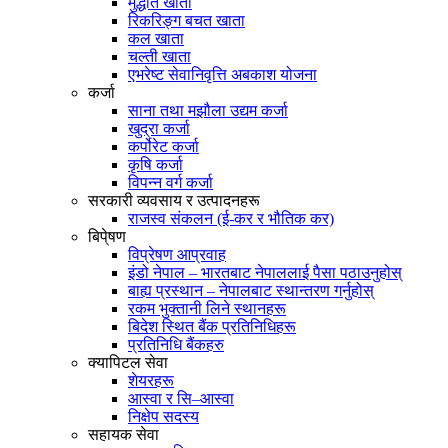
मुद्धति खाता
रिकरिङ्ग बचत खाता
कल खाता
चल्ती खाता
एभरेष्ट सेवानिवृत्ति अबकाश योजना
कर्जा
साना तथा मझौला उद्यम कर्जा
खुद्रा कर्जा
कर्पोरेट कर्जा
कृषि कर्जा
विपन्न वर्ग कर्जा
सरकारी व्यवसाय र उत्पादनहरू
राजस्व संकलन (ई-कर र भौतिक कर)
बिपे्षण
विप्रेषण आप्रवाह
इंडो नेपाल – भारतबाट नेपाललाई पैसा पठाउनुहोस्
बाह्य प्रस्थान – नेपालबाट स्थान्तरण गर्नुहोस्
रकम भुक्तानी लिने स्थानहरू
बिदेश स्थित बैंक प्रतिनिधिहरू
प्रतिनिधि बैंकहरु
क्यापिटल सेवा
शेयरहरू
आस्वा र सि–आस्वा
निक्षेप सदस्य
सहायक सेवा