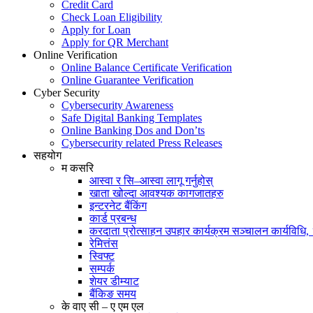
Credit Card
Check Loan Eligibility
Apply for Loan
Apply for QR Merchant
Online Verification
Online Balance Certificate Verification
Online Guarantee Verification
Cyber Security
Cybersecurity Awareness
Safe Digital Banking Templates
Online Banking Dos and Don’ts
Cybersecurity related Press Releases
सहयोग
म कसरि
आस्वा र सि–आस्वा लागू गर्नुहोस्
खाता खोल्दा आवश्यक कागजातहरु
इन्टरनेट बैंकिंग
कार्ड प्रबन्ध
करदाता प्रोत्साहन उपहार कार्यक्रम सञ्चालन कार्यविधि
रेमित्तंस
स्विफ्ट
सम्पर्क
शेयर डीम्याट
बैंकिङ समय
के वाए सी – ए एम एल